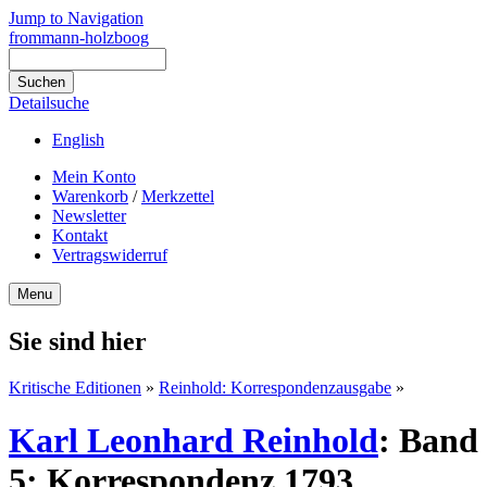
Jump to Navigation
frommann-holzboog
Detailsuche
English
Mein Konto
Warenkorb
/
Merkzettel
Newsletter
Kontakt
Vertragswiderruf
Menu
Sie sind hier
Kritische Editionen
»
Reinhold: Korrespondenzausgabe
»
Karl Leonhard Reinhold
:
Band
5: Korrespondenz 1793