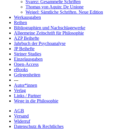
Svarez: Gesammelte Schriften
Thomas von Aquin: De Unione
Weigel: Sämtliche Schriften. Neue Edition
Werkausgaben
Reihen
Bibliographien und Nachschlagewerke
Allgemeine Zeitschrift für Philosophie
AZP Beihefte
Jahrbuch der Psychoanalyse
JP Beihefte
Steiner Studies
Einzelausgaben
Open-Access
eBooks
Gelegenheiten
---
Autor*innen
Verlag
Links / Partner
Wege in die Philosophie
AGB
Versand
Widerruf
Datenschutz & Rechtliches