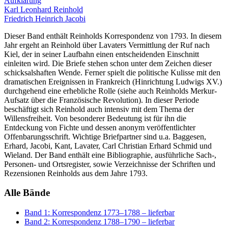
Aufklärung
Karl Leonhard Reinhold
Friedrich Heinrich Jacobi
Dieser Band enthält Reinholds Korrespondenz von 1793. In diesem
Jahr ergeht an Reinhold über Lavaters Vermittlung der Ruf nach
Kiel, der in seiner Laufbahn einen entscheidenden Einschnitt
einleiten wird. Die Briefe stehen schon unter dem Zeichen dieser
schicksalshaften Wende. Ferner spielt die politische Kulisse mit den
dramatischen Ereignissen in Frankreich (Hinrichtung Ludwigs XV.)
durchgehend eine erhebliche Rolle (siehe auch Reinholds Merkur-
Aufsatz über die Französische Revolution). In dieser Periode
beschäftigt sich Reinhold auch intensiv mit dem Thema der
Willensfreiheit. Von besonderer Bedeutung ist für ihn die
Entdeckung von Fichte und dessen anonym veröffentlichter
Offenbarungsschrift. Wichtige Briefpartner sind u.a. Baggesen,
Erhard, Jacobi, Kant, Lavater, Carl Christian Erhard Schmid und
Wieland. Der Band enthält eine Bibliographie, ausführliche Sach-,
Personen- und Ortsregister, sowie Verzeichnisse der Schriften und
Rezensionen Reinholds aus dem Jahre 1793.
Alle Bände
Band 1: Korrespondenz 1773–1788
– lieferbar
Band 2: Korrespondenz 1788–1790
– lieferbar