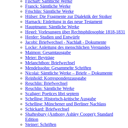
Fischart: Sämtliche Werke
Franck: Sämtliche Werke
Frischlin: Sämtliche Werke
Hülser: Die Fragmente zur Dialektik der Stoiker
Harnack: Einleitung in das neue Testament
Hauptmann: Sämtliche Werke
Hegel: Vorlesungen über Rechtsphilosophie 1818-1831
Herder: Studien und Entwürfe
Jacobi: Briefwechsel - Nachlaß - Dokumente
Locke: Anleitung des menschlichen Verstandes
Maimon: Gesamtausgabe
Meier: Beyträge
Melanchthon: Briefwechsel
Mendelssohn: Gesammelte Schriften
Nicolai: Sämtliche Werke – Briefe – Dokumente
Reinhold: Korrespondenzausgabe
Reuchlin: Briefwechsel
Reuchlin: Sämtliche Werke
Scaliger: Poetices libri septem
Schelling: Historisch-kritische Ausgabe
Schelling: Münchener und Berliner Nachlass
Schickard: Briefwechsel
Shaftesbury (Anthony Ashley Cooper): Standard
Edition
Steiner: Schriften