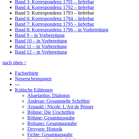
Band 3: Korrespondenz 1791
– lieferbar
Band 4: Korrespondenz 1792
– lieferbar
Band 5: Korrespondenz 1793
– lieferbar
Band 6: Korrespondenz 1794
– lieferbar
Band 7: Korrespondenz 1795
– lieferbar
Band 8: Korrespondenz 1796
– in Vorbereitung
Band 9
– in Vorbereitung
Band 10
– in Vorbereitung
Band 11
– in Vorbereitung
Band 12
– in Vorbereitung
nach oben
↑
Fachgebiete
Neuerscheinungen
---
Kritische Editionen
Abaelardus: Dialogus
Andreae: Gesammelte Schriften
Arnauld / Nicole: L'Art de Penser
Böhme: Die Urschriften
Böhme: Gesamtausgabe
Bolzano: Gesamtausgabe
Droysen: Historik
Fichte: Gesamtausgabe