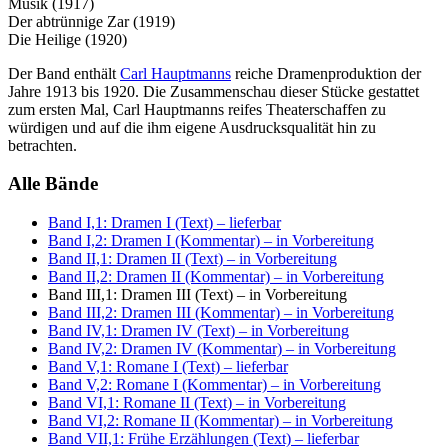
Musik (1917)
Der abtrünnige Zar (1919)
Die Heilige (1920)
Der Band enthält
Carl Hauptmanns
reiche Dramenproduktion der
Jahre 1913 bis 1920. Die Zusammenschau dieser Stücke gestattet
zum ersten Mal, Carl Hauptmanns reifes Theaterschaffen zu
würdigen und auf die ihm eigene Ausdrucksqualität hin zu
betrachten.
Alle Bände
Band I,1: Dramen I (Text)
– lieferbar
Band I,2: Dramen I (Kommentar)
– in Vorbereitung
Band II,1: Dramen II (Text)
– in Vorbereitung
Band II,2: Dramen II (Kommentar)
– in Vorbereitung
Band III,1: Dramen III (Text)
– in Vorbereitung
Band III,2: Dramen III (Kommentar)
– in Vorbereitung
Band IV,1: Dramen IV (Text)
– in Vorbereitung
Band IV,2: Dramen IV (Kommentar)
– in Vorbereitung
Band V,1: Romane I (Text)
– lieferbar
Band V,2: Romane I (Kommentar)
– in Vorbereitung
Band VI,1: Romane II (Text)
– in Vorbereitung
Band VI,2: Romane II (Kommentar)
– in Vorbereitung
Band VII,1: Frühe Erzählungen (Text)
– lieferbar