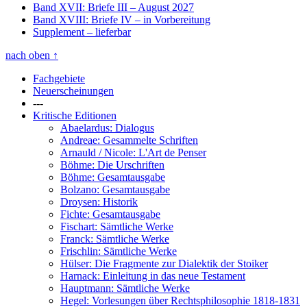
Band XVII: Briefe III
– August 2027
Band XVIII: Briefe IV
– in Vorbereitung
Supplement
– lieferbar
nach oben
↑
Fachgebiete
Neuerscheinungen
---
Kritische Editionen
Abaelardus: Dialogus
Andreae: Gesammelte Schriften
Arnauld / Nicole: L'Art de Penser
Böhme: Die Urschriften
Böhme: Gesamtausgabe
Bolzano: Gesamtausgabe
Droysen: Historik
Fichte: Gesamtausgabe
Fischart: Sämtliche Werke
Franck: Sämtliche Werke
Frischlin: Sämtliche Werke
Hülser: Die Fragmente zur Dialektik der Stoiker
Harnack: Einleitung in das neue Testament
Hauptmann: Sämtliche Werke
Hegel: Vorlesungen über Rechtsphilosophie 1818-1831