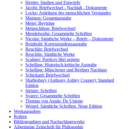
Herder: Studien und Entwürfe
Jacobi: Briefwechsel - Nachlaß - Dokumente
Locke: Anleitung des menschlichen Verstandes
Maimon: Gesamtausgabe
Meier: Beyträge
Melanchthon: Briefwechsel
Mendelssohn: Gesammelte Schriften
Nicolai: Sämtliche Werke – Briefe – Dokumente
Reinhold: Korrespondenzausgabe
Reuchlin: Briefwechsel
Reuchlin: Sämtliche Werke
Scaliger: Poetices libri septem
Schelling: Historisch-kritische Ausgabe
Schelling: Münchener und Berliner Nachlass
Schickard: Briefwechsel
Shaftesbury (Anthony Ashley Cooper): Standard
Edition
Steiner: Schriften
Svarez: Gesammelte Schriften
Thomas von Aquin: De Unione
Weigel: Sämtliche Schriften. Neue Edition
Werkausgaben
Reihen
Bibliographien und Nachschlagewerke
Allgemeine Zeitschrift für Philosophie