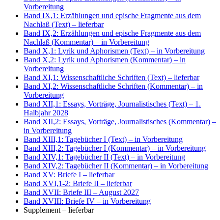
Vorbereitung
Band IX,1: Erzählungen und epische Fragmente aus dem
Nachlaß (Text)
– lieferbar
Band IX,2: Erzählungen und epische Fragmente aus dem
Nachlaß (Kommentar)
– in Vorbereitung
Band X,1: Lyrik und Aphorismen (Text)
– in Vorbereitung
Band X,2: Lyrik und Aphorismen (Kommentar)
– in
Vorbereitung
Band XI,1: Wissenschaftliche Schriften (Text)
– lieferbar
Band XI,2: Wissenschaftliche Schriften (Kommentar)
– in
Vorbereitung
Band XII,1: Essays, Vorträge, Journalistisches (Text)
– 1.
Halbjahr 2028
Band XII,2: Essays, Vorträge, Journalistisches (Kommentar)
–
in Vorbereitung
Band XIII,1: Tagebücher I (Text)
– in Vorbereitung
Band XIII,2: Tagebücher I (Kommentar)
– in Vorbereitung
Band XIV,1: Tagebücher II (Text)
– in Vorbereitung
Band XIV,2: Tagebücher II (Kommentar)
– in Vorbereitung
Band XV: Briefe I
– lieferbar
Band XVI,1-2: Briefe II
– lieferbar
Band XVII: Briefe III
– August 2027
Band XVIII: Briefe IV
– in Vorbereitung
Supplement
– lieferbar