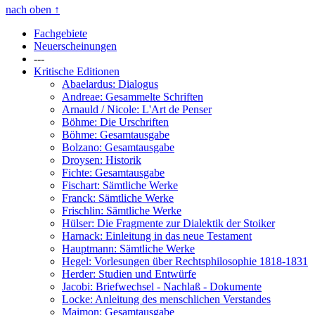
nach oben
↑
Fachgebiete
Neuerscheinungen
---
Kritische Editionen
Abaelardus: Dialogus
Andreae: Gesammelte Schriften
Arnauld / Nicole: L'Art de Penser
Böhme: Die Urschriften
Böhme: Gesamtausgabe
Bolzano: Gesamtausgabe
Droysen: Historik
Fichte: Gesamtausgabe
Fischart: Sämtliche Werke
Franck: Sämtliche Werke
Frischlin: Sämtliche Werke
Hülser: Die Fragmente zur Dialektik der Stoiker
Harnack: Einleitung in das neue Testament
Hauptmann: Sämtliche Werke
Hegel: Vorlesungen über Rechtsphilosophie 1818-1831
Herder: Studien und Entwürfe
Jacobi: Briefwechsel - Nachlaß - Dokumente
Locke: Anleitung des menschlichen Verstandes
Maimon: Gesamtausgabe