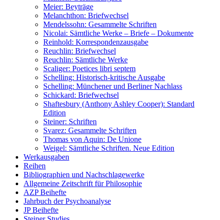
Meier: Beyträge
Melanchthon: Briefwechsel
Mendelssohn: Gesammelte Schriften
Nicolai: Sämtliche Werke – Briefe – Dokumente
Reinhold: Korrespondenzausgabe
Reuchlin: Briefwechsel
Reuchlin: Sämtliche Werke
Scaliger: Poetices libri septem
Schelling: Historisch-kritische Ausgabe
Schelling: Münchener und Berliner Nachlass
Schickard: Briefwechsel
Shaftesbury (Anthony Ashley Cooper): Standard
Edition
Steiner: Schriften
Svarez: Gesammelte Schriften
Thomas von Aquin: De Unione
Weigel: Sämtliche Schriften. Neue Edition
Werkausgaben
Reihen
Bibliographien und Nachschlagewerke
Allgemeine Zeitschrift für Philosophie
AZP Beihefte
Jahrbuch der Psychoanalyse
JP Beihefte
Steiner Studies