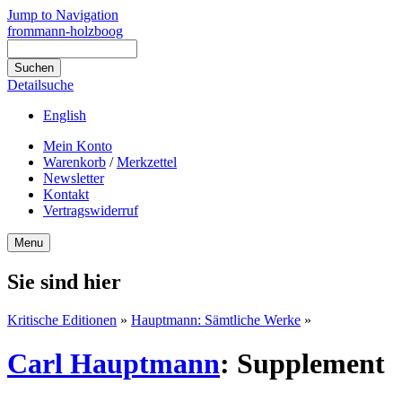
Jump to Navigation
frommann-holzboog
Detailsuche
English
Mein Konto
Warenkorb
/
Merkzettel
Newsletter
Kontakt
Vertragswiderruf
Menu
Sie sind hier
Kritische Editionen
»
Hauptmann: Sämtliche Werke
»
Carl Hauptmann
:
Supplement