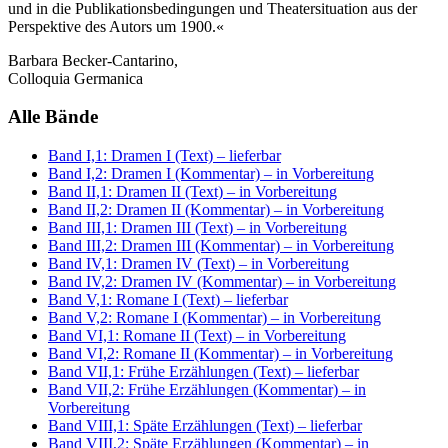
und in die Publikationsbedingungen und Theatersituation aus der
Perspektive des Autors um 1900.«
Barbara Becker-Cantarino,
Colloquia Germanica
Alle Bände
Band I,1: Dramen I (Text)
– lieferbar
Band I,2: Dramen I (Kommentar)
– in Vorbereitung
Band II,1: Dramen II (Text)
– in Vorbereitung
Band II,2: Dramen II (Kommentar)
– in Vorbereitung
Band III,1: Dramen III (Text)
– in Vorbereitung
Band III,2: Dramen III (Kommentar)
– in Vorbereitung
Band IV,1: Dramen IV (Text)
– in Vorbereitung
Band IV,2: Dramen IV (Kommentar)
– in Vorbereitung
Band V,1: Romane I (Text)
– lieferbar
Band V,2: Romane I (Kommentar)
– in Vorbereitung
Band VI,1: Romane II (Text)
– in Vorbereitung
Band VI,2: Romane II (Kommentar)
– in Vorbereitung
Band VII,1: Frühe Erzählungen (Text)
– lieferbar
Band VII,2: Frühe Erzählungen (Kommentar)
– in
Vorbereitung
Band VIII,1: Späte Erzählungen (Text)
– lieferbar
Band VIII,2: Späte Erzählungen (Kommentar)
– in