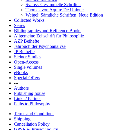
Svarez: Gesammelte Schriften
Thomas von Aquin: De Unione
Weigel: Sämtliche Schriften. Neue Edition
Collected Works
Series
Bibliographies and Reference Books
Allgemeine Zeitschrift für Philosophie
AZP Beihefte
Jahrbuch der Psychoanalyse
JP Beihefte
Steiner Studies
Open-Access
Single volumes
eBooks
Special Offers
---
Authors
Publishing house
Links / Partner
Paths to Philosophy
Terms and Conditions
Shipping
Cancellation Policy
GPSR & Privacy policy