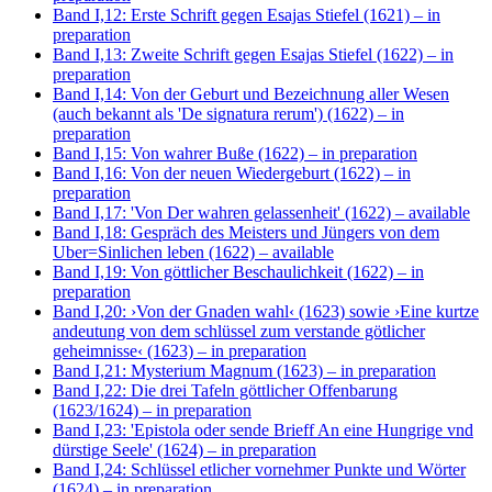
Band I,12: Erste Schrift gegen Esajas Stiefel (1621)
– in
preparation
Band I,13: Zweite Schrift gegen Esajas Stiefel (1622)
– in
preparation
Band I,14: Von der Geburt und Bezeichnung aller Wesen
(auch bekannt als 'De signatura rerum') (1622)
– in
preparation
Band I,15: Von wahrer Buße (1622)
– in preparation
Band I,16: Von der neuen Wiedergeburt (1622)
– in
preparation
Band I,17: 'Von Der wahren gelassenheit' (1622)
– available
Band I,18: Gespräch des Meisters und Jüngers von dem
Uber=Sinlichen leben (1622)
– available
Band I,19: Von göttlicher Beschaulichkeit (1622)
– in
preparation
Band I,20: ›Von der Gnaden wahl‹ (1623) sowie ›Eine kurtze
andeutung von dem schlüssel zum verstande götlicher
geheimnisse‹ (1623)
– in preparation
Band I,21: Mysterium Magnum (1623)
– in preparation
Band I,22: Die drei Tafeln göttlicher Offenbarung
(1623/1624)
– in preparation
Band I,23: 'Epistola oder sende Brieff An eine Hungrige vnd
dürstige Seele' (1624)
– in preparation
Band I,24: Schlüssel etlicher vornehmer Punkte und Wörter
(1624)
– in preparation