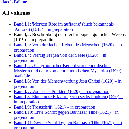
Jacob Böhme
All volumes
Band I,1: 'Morgen Röte im auffgang' (auch bekannt als
'Aurora') (1612)
– in preparation
Band I,2: Beschreibung der drei Prinzipien göttlichen Wesens
(1619)
– in preparation
Band I,3: Vom dreifachen Leben des Menschen (1620)
– in
preparation
Band I,4: Vierzig Fragen von der Seele (1620)
– in
preparation
Band I,5: ›Ein gründlicher Bericht von dem irdischen
Mysterio und dann von dem himmlischen Mysterio‹ (1620)
–
available
Band I,6: Von der Menschwerdung Jesu Christi (1620)
– in
preparation
Band I,7: Von sechs Punkten (1620)
– in preparation
Band I,8: Eine kurze Erklärung von sechs Punkten (1620)
–
in preparation
Band I,9: Trostschrift (1621)
– in preparation
Band I,10: Erste Schrift gegen Balthasar Tilke (1621)
– in
preparation
Band I,11: Zweite Schrift gegen Balthasar Tilke (1621)
– in
preparation