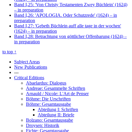
Band I,25: 'Von Christy Testamenten Zwey Büchlein' (1624)
– in preparation
Band I,26: 'APOLOGIA. Oder Schutzrede' (1624)
– in
preparation
Band I,27: 'Gebeth Büchlein auff alle tage in der wochen'
(1624)
– in preparation
Band I,28: Betrachtung von göttlicher Offenbarung (1624)
–
in preparation
to top
↑
Subject Areas
New Publications
---
Critical Editions
Abaelardus: Dialogus
Andreae: Gesammelte Schriften
Arnauld / Nicole: L'Art de Penser
Böhme: Die Urschriften
Böhme: Gesamtausgabe
Abteilung I: Schriften
Abteilung II: Briefe
Bolzano: Gesamtausgabe
Droysen: Historik
Fichte: Gesamtausgabe