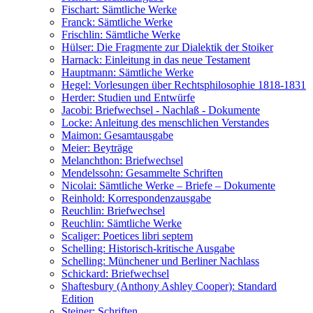
Fischart: Sämtliche Werke
Franck: Sämtliche Werke
Frischlin: Sämtliche Werke
Hülser: Die Fragmente zur Dialektik der Stoiker
Harnack: Einleitung in das neue Testament
Hauptmann: Sämtliche Werke
Hegel: Vorlesungen über Rechtsphilosophie 1818-1831
Herder: Studien und Entwürfe
Jacobi: Briefwechsel - Nachlaß - Dokumente
Locke: Anleitung des menschlichen Verstandes
Maimon: Gesamtausgabe
Meier: Beyträge
Melanchthon: Briefwechsel
Mendelssohn: Gesammelte Schriften
Nicolai: Sämtliche Werke – Briefe – Dokumente
Reinhold: Korrespondenzausgabe
Reuchlin: Briefwechsel
Reuchlin: Sämtliche Werke
Scaliger: Poetices libri septem
Schelling: Historisch-kritische Ausgabe
Schelling: Münchener und Berliner Nachlass
Schickard: Briefwechsel
Shaftesbury (Anthony Ashley Cooper): Standard
Edition
Steiner: Schriften