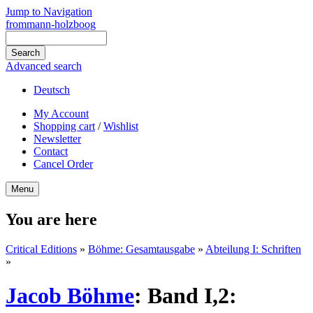
Jump to Navigation
frommann-holzboog
Advanced search
Deutsch
My Account
Shopping cart
/
Wishlist
Newsletter
Contact
Cancel Order
Menu
You are here
Critical Editions
»
Böhme: Gesamtausgabe
»
Abteilung I: Schriften
»
Jacob Böhme
:
Band I,2: