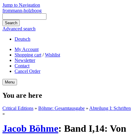
Jump to Navigation
frommann-holzboog
Advanced search
Deutsch
My Account
Shopping cart
/
Wishlist
Newsletter
Contact
Cancel Order
Menu
You are here
Critical Editions
»
Böhme: Gesamtausgabe
»
Abteilung I: Schriften
»
Jacob Böhme
:
Band I,14: Von