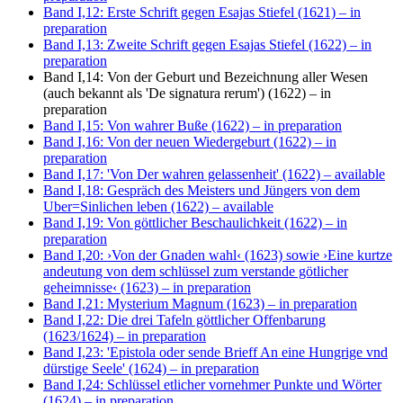
Band I,12: Erste Schrift gegen Esajas Stiefel (1621)
– in
preparation
Band I,13: Zweite Schrift gegen Esajas Stiefel (1622)
– in
preparation
Band I,14: Von der Geburt und Bezeichnung aller Wesen
(auch bekannt als 'De signatura rerum') (1622)
– in
preparation
Band I,15: Von wahrer Buße (1622)
– in preparation
Band I,16: Von der neuen Wiedergeburt (1622)
– in
preparation
Band I,17: 'Von Der wahren gelassenheit' (1622)
– available
Band I,18: Gespräch des Meisters und Jüngers von dem
Uber=Sinlichen leben (1622)
– available
Band I,19: Von göttlicher Beschaulichkeit (1622)
– in
preparation
Band I,20: ›Von der Gnaden wahl‹ (1623) sowie ›Eine kurtze
andeutung von dem schlüssel zum verstande götlicher
geheimnisse‹ (1623)
– in preparation
Band I,21: Mysterium Magnum (1623)
– in preparation
Band I,22: Die drei Tafeln göttlicher Offenbarung
(1623/1624)
– in preparation
Band I,23: 'Epistola oder sende Brieff An eine Hungrige vnd
dürstige Seele' (1624)
– in preparation
Band I,24: Schlüssel etlicher vornehmer Punkte und Wörter
(1624)
– in preparation