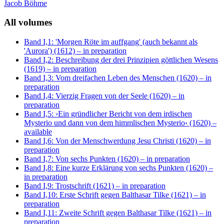
Jacob Böhme
All volumes
Band I,1: 'Morgen Röte im auffgang' (auch bekannt als
'Aurora') (1612)
– in preparation
Band I,2: Beschreibung der drei Prinzipien göttlichen Wesens
(1619)
– in preparation
Band I,3: Vom dreifachen Leben des Menschen (1620)
– in
preparation
Band I,4: Vierzig Fragen von der Seele (1620)
– in
preparation
Band I,5: ›Ein gründlicher Bericht von dem irdischen
Mysterio und dann von dem himmlischen Mysterio‹ (1620)
–
available
Band I,6: Von der Menschwerdung Jesu Christi (1620)
– in
preparation
Band I,7: Von sechs Punkten (1620)
– in preparation
Band I,8: Eine kurze Erklärung von sechs Punkten (1620)
–
in preparation
Band I,9: Trostschrift (1621)
– in preparation
Band I,10: Erste Schrift gegen Balthasar Tilke (1621)
– in
preparation
Band I,11: Zweite Schrift gegen Balthasar Tilke (1621)
– in
preparation