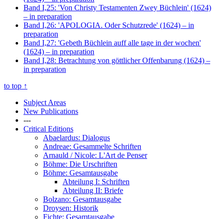
Band I,25: 'Von Christy Testamenten Zwey Büchlein' (1624)
– in preparation
Band I,26: 'APOLOGIA. Oder Schutzrede' (1624)
– in
preparation
Band I,27: 'Gebeth Büchlein auff alle tage in der wochen'
(1624)
– in preparation
Band I,28: Betrachtung von göttlicher Offenbarung (1624)
–
in preparation
to top
↑
Subject Areas
New Publications
---
Critical Editions
Abaelardus: Dialogus
Andreae: Gesammelte Schriften
Arnauld / Nicole: L'Art de Penser
Böhme: Die Urschriften
Böhme: Gesamtausgabe
Abteilung I: Schriften
Abteilung II: Briefe
Bolzano: Gesamtausgabe
Droysen: Historik
Fichte: Gesamtausgabe