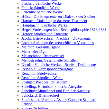
Fischart: Sämtliche Werke
Franck: Sämtliche Werke
Frischlin: Sämtliche Werke
Hülser: Die Fragmente zur Dialektik der Stoiker
Harnack: Einleitung in das neue Testament
Hauptmann: Sämtliche Werke
Hegel: Vorlesungen über Rechtsphilosophie 1818-1831
Herder: Studien und Entwürfe
Jacobi: Briefwechsel - Nachlaß - Dokumente
Locke: Anleitung des menschlichen Verstandes
Maimon: Gesamtausgabe
Meier: Beyträge
Melanchthon: Briefwechsel
Mendelssohn: Gesammelte Schriften
Nicolai: Sämtliche Werke – Briefe – Dokumente
Reinhold: Korrespondenzausgabe
Reuchlin: Briefwechsel
Reuchlin: Sämtliche Werke
Scaliger: Poetices libri septem
Schelling: Historisch-kritische Ausgabe
Schelling: Münchener und Berliner Nachlass
Schickard: Briefwechsel
Shaftesbury (Anthony Ashley Cooper): Standard
Edition
Steiner: Schriften