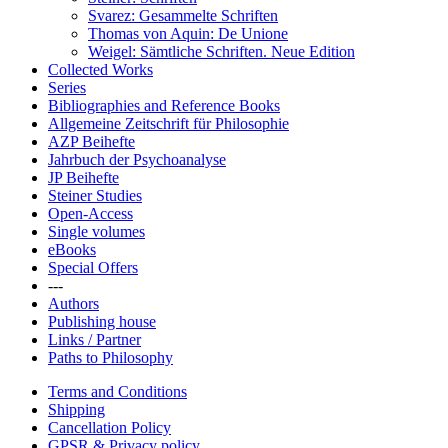
Svarez: Gesammelte Schriften
Thomas von Aquin: De Unione
Weigel: Sämtliche Schriften. Neue Edition
Collected Works
Series
Bibliographies and Reference Books
Allgemeine Zeitschrift für Philosophie
AZP Beihefte
Jahrbuch der Psychoanalyse
JP Beihefte
Steiner Studies
Open-Access
Single volumes
eBooks
Special Offers
---
Authors
Publishing house
Links / Partner
Paths to Philosophy
Terms and Conditions
Shipping
Cancellation Policy
GPSR & Privacy policy