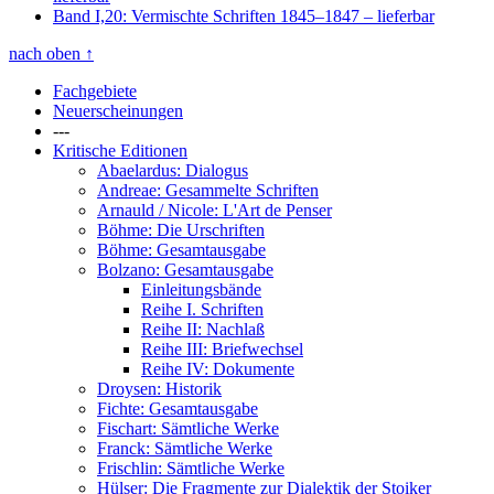
Band I,20: Vermischte Schriften 1845–1847
– lieferbar
nach oben
↑
Fachgebiete
Neuerscheinungen
---
Kritische Editionen
Abaelardus: Dialogus
Andreae: Gesammelte Schriften
Arnauld / Nicole: L'Art de Penser
Böhme: Die Urschriften
Böhme: Gesamtausgabe
Bolzano: Gesamtausgabe
Einleitungsbände
Reihe I. Schriften
Reihe II: Nachlaß
Reihe III: Briefwechsel
Reihe IV: Dokumente
Droysen: Historik
Fichte: Gesamtausgabe
Fischart: Sämtliche Werke
Franck: Sämtliche Werke
Frischlin: Sämtliche Werke
Hülser: Die Fragmente zur Dialektik der Stoiker