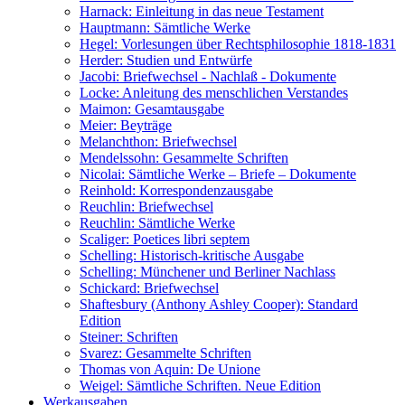
Harnack: Einleitung in das neue Testament
Hauptmann: Sämtliche Werke
Hegel: Vorlesungen über Rechtsphilosophie 1818-1831
Herder: Studien und Entwürfe
Jacobi: Briefwechsel - Nachlaß - Dokumente
Locke: Anleitung des menschlichen Verstandes
Maimon: Gesamtausgabe
Meier: Beyträge
Melanchthon: Briefwechsel
Mendelssohn: Gesammelte Schriften
Nicolai: Sämtliche Werke – Briefe – Dokumente
Reinhold: Korrespondenzausgabe
Reuchlin: Briefwechsel
Reuchlin: Sämtliche Werke
Scaliger: Poetices libri septem
Schelling: Historisch-kritische Ausgabe
Schelling: Münchener und Berliner Nachlass
Schickard: Briefwechsel
Shaftesbury (Anthony Ashley Cooper): Standard
Edition
Steiner: Schriften
Svarez: Gesammelte Schriften
Thomas von Aquin: De Unione
Weigel: Sämtliche Schriften. Neue Edition
Werkausgaben