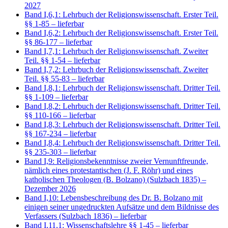
2027
Band I,6,1: Lehrbuch der Religionswissenschaft. Erster Teil.
§§ 1-85
– lieferbar
Band I,6,2: Lehrbuch der Religionswissenschaft. Erster Teil.
§§ 86-177
– lieferbar
Band I,7,1: Lehrbuch der Religionswissenschaft. Zweiter
Teil. §§ 1-54
– lieferbar
Band I,7,2: Lehrbuch der Religionswissenschaft. Zweiter
Teil. §§ 55-83
– lieferbar
Band I,8,1: Lehrbuch der Religionswissenschaft. Dritter Teil.
§§ 1-109
– lieferbar
Band I,8,2: Lehrbuch der Religionswissenschaft. Dritter Teil.
§§ 110-166
– lieferbar
Band I,8,3: Lehrbuch der Religionswissenschaft. Dritter Teil.
§§ 167-234
– lieferbar
Band I,8,4: Lehrbuch der Religionswissenschaft. Dritter Teil.
§§ 235-303
– lieferbar
Band I,9: Religionsbekenntnisse zweier Vernunftfreunde,
nämlich eines protestantischen (J. F. Röhr) und eines
katholischen Theologen (B. Bolzano) (Sulzbach 1835)
–
Dezember 2026
Band I,10: Lebensbeschreibung des Dr. B. Bolzano mit
einigen seiner ungedruckten Aufsätze und dem Bildnisse des
Verfassers (Sulzbach 1836)
– lieferbar
Band I,11,1: Wissenschaftslehre §§ 1-45
– lieferbar