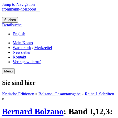
Jump to Navigation
frommann-holzboog
Detailsuche
English
Mein Konto
Warenkorb
/
Merkzettel
Newsletter
Kontakt
Vertragswiderruf
Menu
Sie sind hier
Kritische Editionen
»
Bolzano: Gesamtausgabe
»
Reihe I. Schriften
»
Bernard Bolzano
:
Band I,12,3: