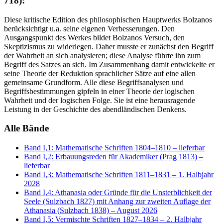
718):
Diese kritische Edition des philosophischen Hauptwerks Bolzanos
berücksichtigt u.a. seine eigenen Verbesserungen. Den
Ausgangspunkt des Werkes bildet Bolzanos Versuch, den
Skeptizismus zu widerlegen. Daher musste er zunächst den Begriff
der Wahrheit an sich analysieren; diese Analyse führte ihn zum
Begriff des Satzes an sich. Im Zusammenhang damit entwickelte er
seine Theorie der Reduktion sprachlicher Sätze auf eine allen
gemeinsame Grundform. Alle diese Begriffsanalysen und
Begriffsbestimmungen gipfeln in einer Theorie der logischen
Wahrheit und der logischen Folge. Sie ist eine herausragende
Leistung in der Geschichte des abendländischen Denkens.
Alle Bände
Band I,1: Mathematische Schriften 1804–1810
– lieferbar
Band I,2: Erbauungsreden für Akademiker (Prag 1813)
–
lieferbar
Band I,3: Mathematische Schriften 1811–1831
– 1. Halbjahr
2028
Band I,4: Athanasia oder Gründe für die Unsterblichkeit der
Seele (Sulzbach 1827) mit Anhang zur zweiten Auflage der
Athanasia (Sulzbach 1838)
– August 2026
Band I,5: Vermischte Schriften 1827–1834
– 2. Halbjahr