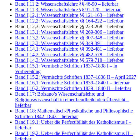
Band I,11,2: Wissenschaftslehre §§ 46-90
– lieferbar
Band I,11,3: Wissenschaftslehre §§ 91-120
– lieferbar
Band I,12,1: Wissenschaftslehre §§ 121-163
– lieferbar
Band I,12,2: Wissenschaftslehre §§ 164-222
– lieferbar
Band I,12,3: Wissenschaftslehre §§ 223-268
– lieferbar
Band I,13,1: Wissenschaftslehre §§ 269-306
– lieferbar
Band I,13,2: Wissenschaftslehre §§ 307-348
– lieferbar
Band I,13,3: Wissenschaftslehre §§ 349-391
– lieferbar
Band I,14,1: Wissenschaftslehre §§ 392-481
– lieferbar
Band I,14,2: Wissenschaftslehre §§ 482-578
– lieferbar
Band I,14,3: Wissenschaftslehre §§ 579-718
– lieferbar
Band I,15,1: Vermischte Schriften 1837–1838 I
– in
Vorbereitung
Band I,15,2: Vermischte Schriften 1837–1838 II
– April 2027
Band I,16,1: Vermischte Schriften 1839–1840 I
– lieferbar
Band I,16,2: Vermischte Schriften 1839–1840 II
– lieferbar
Band I,17: Bolzano’s Wissenschaftslehre und
Religionswissenschaft in einer beurtheilenden Übersicht
–
lieferbar
Band I,18: Mathematisch-Physikalische und Philosophische
Schriften 1842–1843
– lieferbar
Band I,19,1: Ueber die Perfectibilität des Katholicismus I
–
lieferbar
Band I,19,2: Ueber die Perfectibilität des Katholicismus II
–
lieferbar