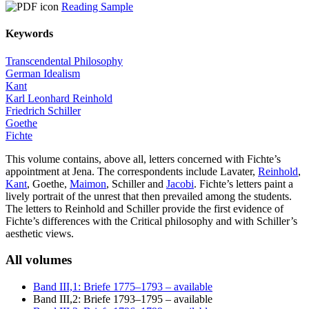
Reading Sample
Keywords
Transcendental Philosophy
German Idealism
Kant
Karl Leonhard Reinhold
Friedrich Schiller
Goethe
Fichte
This volume contains, above all, letters concerned with Fichte’s
appointment at Jena. The correspondents include Lavater,
Reinhold
,
Kant
,
Goethe
,
Maimon
,
Schiller
and
Jacobi
. Fichte’s letters paint a
lively portrait of the unrest that then prevailed among the students.
The letters to Reinhold and Schiller provide the first evidence of
Fichte’s differences with the Critical philosophy and with Schiller’s
aesthetic views.
All volumes
Band III,1: Briefe 1775–1793
– available
Band III,2: Briefe 1793–1795
– available