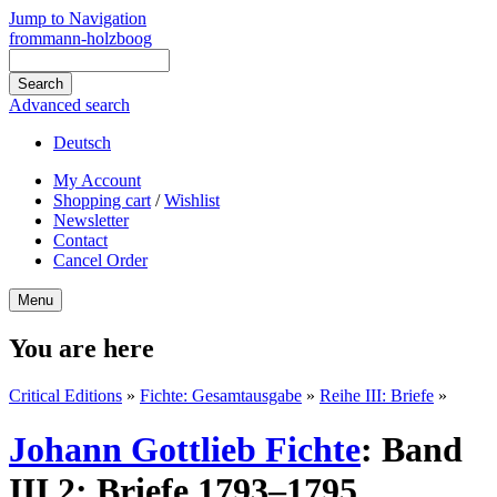
Jump to Navigation
frommann-holzboog
Advanced search
Deutsch
My Account
Shopping cart
/
Wishlist
Newsletter
Contact
Cancel Order
Menu
You are here
Critical Editions
»
Fichte: Gesamtausgabe
»
Reihe III: Briefe
»
Johann Gottlieb Fichte
:
Band
III,2: Briefe 1793–1795