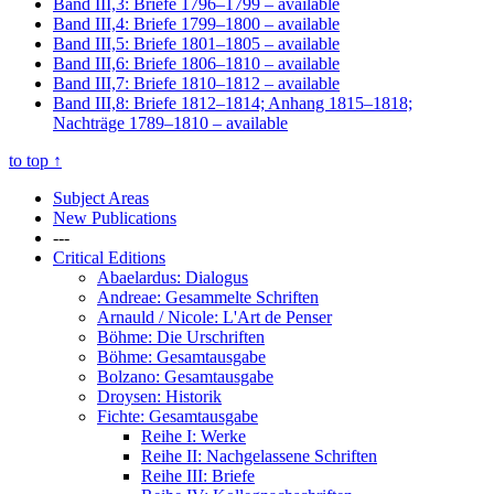
Band III,3: Briefe 1796–1799
– available
Band III,4: Briefe 1799–1800
– available
Band III,5: Briefe 1801–1805
– available
Band III,6: Briefe 1806–1810
– available
Band III,7: Briefe 1810–1812
– available
Band III,8: Briefe 1812–1814; Anhang 1815–1818;
Nachträge 1789–1810
– available
to top
↑
Subject Areas
New Publications
---
Critical Editions
Abaelardus: Dialogus
Andreae: Gesammelte Schriften
Arnauld / Nicole: L'Art de Penser
Böhme: Die Urschriften
Böhme: Gesamtausgabe
Bolzano: Gesamtausgabe
Droysen: Historik
Fichte: Gesamtausgabe
Reihe I: Werke
Reihe II: Nachgelassene Schriften
Reihe III: Briefe