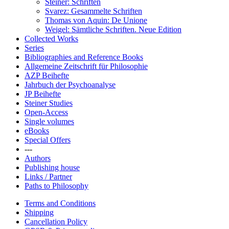
Steiner: Schriften
Svarez: Gesammelte Schriften
Thomas von Aquin: De Unione
Weigel: Sämtliche Schriften. Neue Edition
Collected Works
Series
Bibliographies and Reference Books
Allgemeine Zeitschrift für Philosophie
AZP Beihefte
Jahrbuch der Psychoanalyse
JP Beihefte
Steiner Studies
Open-Access
Single volumes
eBooks
Special Offers
---
Authors
Publishing house
Links / Partner
Paths to Philosophy
Terms and Conditions
Shipping
Cancellation Policy