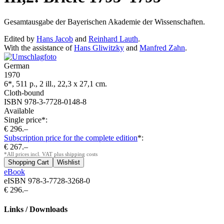
Gesamtausgabe der Bayerischen Akademie der Wissenschaften.
Edited by
Hans Jacob
and
Reinhard Lauth
.
With the assistance of
Hans Gliwitzky
and
Manfred Zahn
.
German
1970
6*, 511 p., 2 ill., 22,3 x 27,1 cm.
Cloth-bound
ISBN 978-3-7728-0148-8
Available
Single price*:
€ 296.–
Subscription price for the complete edition
*:
€ 267.–
*All prices incl. VAT plus shipping costs
eBook
eISBN 978-3-7728-3268-0
€ 296.–
Links / Downloads