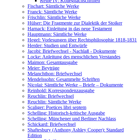
Reihe IV: Kollegnachschriften
Fischart: Sämtliche Werke
Franck: Sämtliche Werke
Frischlin: Sämtliche Werke
Hülser: Die Fragmente zur Dialektik der Stoiker
Harnack: Einleitung in das neue Testament
Hauptmann: Sämtliche Werke
Hegel: Vorlesungen über Rechtsphilosophie 1818-1831
Herder: Studien und Entwürfe
Jacobi: Briefwechsel - Nachlaß - Dokumente
Locke: Anleitung des menschlichen Verstandes
Maimon: Gesamtausgabe
Meier: Beyträge
Melanchthon: Briefwechsel
Mendelssohn: Gesammelte Schriften
Nicolai: Sämtliche Werke – Briefe – Dokumente
Reinhold: Korrespondenzausgabe
Reuchlin: Briefwechsel
Reuchlin: Sämtliche Werke
Scaliger: Poetices libri septem
Schelling: Historisch-kritische Ausgabe
Schelling: Münchener und Berliner Nachlass
Schickard: Briefwechsel
Shaftesbury (Anthony Ashley Cooper): Standard
Edition