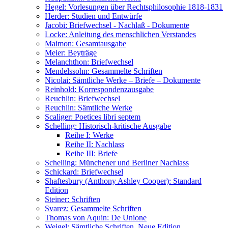
Hegel: Vorlesungen über Rechtsphilosophie 1818-1831
Herder: Studien und Entwürfe
Jacobi: Briefwechsel - Nachlaß - Dokumente
Locke: Anleitung des menschlichen Verstandes
Maimon: Gesamtausgabe
Meier: Beyträge
Melanchthon: Briefwechsel
Mendelssohn: Gesammelte Schriften
Nicolai: Sämtliche Werke – Briefe – Dokumente
Reinhold: Korrespondenzausgabe
Reuchlin: Briefwechsel
Reuchlin: Sämtliche Werke
Scaliger: Poetices libri septem
Schelling: Historisch-kritische Ausgabe
Reihe I: Werke
Reihe II: Nachlass
Reihe III: Briefe
Schelling: Münchener und Berliner Nachlass
Schickard: Briefwechsel
Shaftesbury (Anthony Ashley Cooper): Standard
Edition
Steiner: Schriften
Svarez: Gesammelte Schriften
Thomas von Aquin: De Unione
Weigel: Sämtliche Schriften. Neue Edition