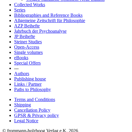
Collected Works
Series
Bibliographies and Reference Books
Allgemeine Zeitschrift für Philosophie
AZP Beihefte
Jahrbuch der Psychoanalyse
JP Beihefte
Steiner Studies
Open-Access
Single volumes
eBooks
Special Offers
---
Authors
Publishing house
Links / Partner
Paths to Philosophy
Terms and Conditions
Shipping
Cancellation Policy
GPSR & Privacy policy
Legal Notice
© frommann-holzboog Verlag e.K. 2026