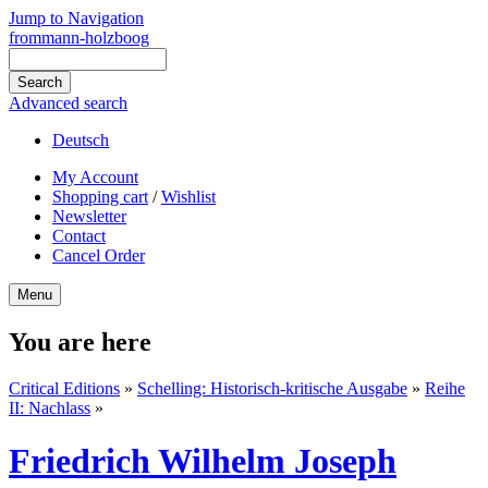
Jump to Navigation
frommann-holzboog
Advanced search
Deutsch
My Account
Shopping cart
/
Wishlist
Newsletter
Contact
Cancel Order
Menu
You are here
Critical Editions
»
Schelling: Historisch-kritische Ausgabe
»
Reihe
II: Nachlass
»
Friedrich Wilhelm Joseph