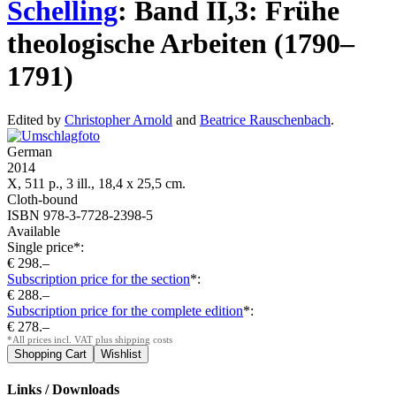
Schelling
:
Band II,3: Frühe
theologische Arbeiten (1790–
1791)
Edited by
Christopher Arnold
and
Beatrice Rauschenbach
.
German
2014
X, 511 p., 3 ill., 18,4 x 25,5 cm.
Cloth-bound
ISBN 978-3-7728-2398-5
Available
Single price*:
€ 298.–
Subscription price for the section
*:
€ 288.–
Subscription price for the complete edition
*:
€ 278.–
*All prices incl. VAT plus shipping costs
Links / Downloads