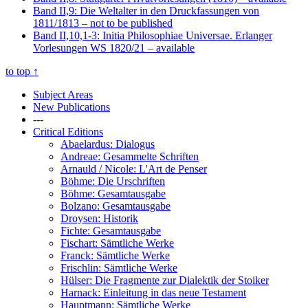
Band II,9: Die Weltalter in den Druckfassungen von
1811/1813
– not to be published
Band II,10,1-3: Initia Philosophiae Universae. Erlanger
Vorlesungen WS 1820/21
– available
to top
↑
Subject Areas
New Publications
---
Critical Editions
Abaelardus: Dialogus
Andreae: Gesammelte Schriften
Arnauld / Nicole: L'Art de Penser
Böhme: Die Urschriften
Böhme: Gesamtausgabe
Bolzano: Gesamtausgabe
Droysen: Historik
Fichte: Gesamtausgabe
Fischart: Sämtliche Werke
Franck: Sämtliche Werke
Frischlin: Sämtliche Werke
Hülser: Die Fragmente zur Dialektik der Stoiker
Harnack: Einleitung in das neue Testament
Hauptmann: Sämtliche Werke