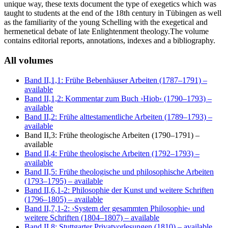
unique way, these texts document the type of exegetics which was
taught to students at the end of the 18th century in Tübingen as well
as the familiarity of the young Schelling with the exegetical and
hermenetical debate of late Enlightenment theology.The volume
contains editorial reports, annotations, indexes and a bibliography.
All volumes
Band II,1,1: Frühe Bebenhäuser Arbeiten (1787–1791)
–
available
Band II,1,2: Kommentar zum Buch ›Hiob‹ (1790–1793)
–
available
Band II,2: Frühe alttestamentliche Arbeiten (1789–1793)
–
available
Band II,3: Frühe theologische Arbeiten (1790–1791)
–
available
Band II,4: Frühe theologische Arbeiten (1792–1793)
–
available
Band II,5: Frühe theologische und philosophische Arbeiten
(1793–1795)
– available
Band II,6,1-2: Philosophie der Kunst und weitere Schriften
(1796–1805)
– available
Band II,7,1-2: ›System der gesammten Philosophie‹ und
weitere Schriften (1804–1807)
– available
Band II,8: Stuttgarter Privatvorlesungen (1810)
– available