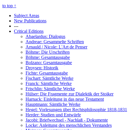
to top
↑
Subject Areas
New Publications
---
Critical Editions
Abaelardus: Dialogus
Andreae: Gesammelte Schriften
Arnauld / Nicole: L'Art de Penser
Böhme: Die Urschriften
Böhme: Gesamtausgabe
Bolzano: Gesamtausgabe
Droysen: Historik
Fichte: Gesamtausgabe
Fischart: Sämtliche Werke
Franck: Sämtliche Werke
Frischlin: Sämtliche Werke
Hülser: Die Fragmente zur Dialektik der Stoiker
Harnack: Einleitung in das neue Testament
Hauptmann: Sämtliche Werke
Hegel: Vorlesungen über Rechtsphilosophie 1818-1831
Herder: Studien und Entwürfe
Jacobi: Briefwechsel - Nachlaß - Dokumente
Locke: Anleitung des menschlichen Verstandes