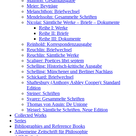
Maimon: Gesamtausgabe
Meier: Beyträge
Melanchthon: Briefwechsel
Mendelssohn: Gesammelte Schriften
Nicolai: Sämtliche Werke – Briefe – Dokumente
Reihe I: Werke
Reihe II: Briefe
Reihe III: Dokumente
Reinhold: Korrespondenzausgabe
Reuchlin: Briefwechsel
Reuchlin: Sämtliche Werke
Scaliger: Poetices libri septem
Schelling: Historisch-kritische Ausgabe
Schelling: Münchener und Berliner Nachlass
Schickard: Briefwechsel
Shaftesbury (Anthony Ashley Cooper): Standard
Edition
Steiner: Schriften
Svarez: Gesammelte Schriften
Thomas von Aquin: De Unione
Weigel: Sämtliche Schriften. Neue Edition
Collected Works
Series
Bibliographies and Reference Books
Allgemeine Zeitschrift für Philosophie