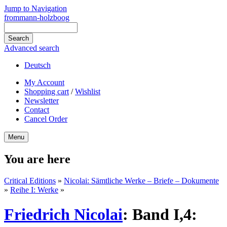
Jump to Navigation
frommann-holzboog
Advanced search
Deutsch
My Account
Shopping cart
/
Wishlist
Newsletter
Contact
Cancel Order
Menu
You are here
Critical Editions
»
Nicolai: Sämtliche Werke – Briefe – Dokumente
»
Reihe I: Werke
»
Friedrich Nicolai
:
Band I,4: