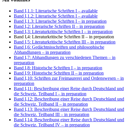
Band I,1.1: Literarische Schriften I
– available
Band I,1.2: Literarische Schriften I
– available
Band I,1.3: Literarische Schriften I
– in preparation
Band I,2: Literarische Schriften II
– in preparation
Band I,3: Literaturkritische Schriften I
– in preparation
Band I,4: Literaturkritische Schriften II
– in preparation
Band I,5: Literaturkritische Schriften III
– in preparation
Band I,6: Gedächtnisschriften und philosophische
Abhandlungen
– in preparation
Band I,7: Abhandlungen zu verschiedenen Themen
– in
preparation
Band I,8: Historische Schriften I
– in preparation
Band I,9: Historische Schriften II
– in preparation
Band I,10: Schriften zur Freimaurerei und Ordenswesen
– in
preparation
Band I,11: Beschreibung einer Reise durch Deutschland und
die Schweiz. Teilband I
– in preparation
Band I,12: Beschreibung einer Reise durch Deutschland und
die Schweiz. Teilband II
– in preparation
Band I,13: Beschreibung einer Reise durch Deutschland und
die Schweiz. Teilband III
– in preparation
Band I,14: Beschreibung einer Reise durch Deutschland und
die Schweiz. Teilband IV
– in preparation