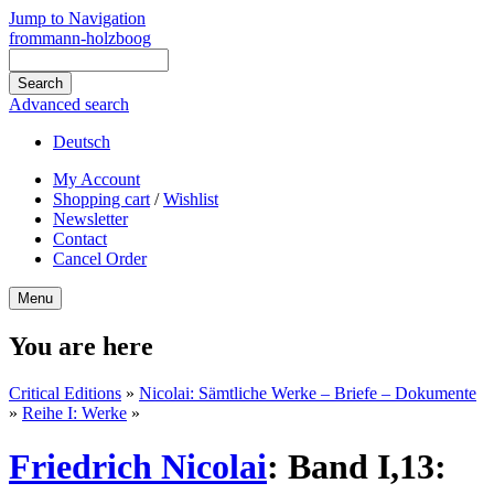
Jump to Navigation
frommann-holzboog
Advanced search
Deutsch
My Account
Shopping cart
/
Wishlist
Newsletter
Contact
Cancel Order
Menu
You are here
Critical Editions
»
Nicolai: Sämtliche Werke – Briefe – Dokumente
»
Reihe I: Werke
»
Friedrich Nicolai
:
Band I,13: