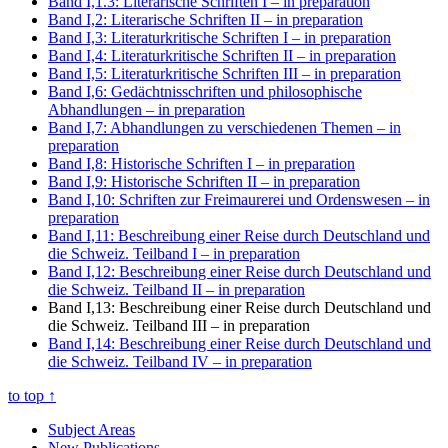
Band I,1.3: Literarische Schriften I
– in preparation
Band I,2: Literarische Schriften II
– in preparation
Band I,3: Literaturkritische Schriften I
– in preparation
Band I,4: Literaturkritische Schriften II
– in preparation
Band I,5: Literaturkritische Schriften III
– in preparation
Band I,6: Gedächtnisschriften und philosophische
Abhandlungen
– in preparation
Band I,7: Abhandlungen zu verschiedenen Themen
– in
preparation
Band I,8: Historische Schriften I
– in preparation
Band I,9: Historische Schriften II
– in preparation
Band I,10: Schriften zur Freimaurerei und Ordenswesen
– in
preparation
Band I,11: Beschreibung einer Reise durch Deutschland und
die Schweiz. Teilband I
– in preparation
Band I,12: Beschreibung einer Reise durch Deutschland und
die Schweiz. Teilband II
– in preparation
Band I,13: Beschreibung einer Reise durch Deutschland und
die Schweiz. Teilband III
– in preparation
Band I,14: Beschreibung einer Reise durch Deutschland und
die Schweiz. Teilband IV
– in preparation
to top
↑
Subject Areas
New Publications