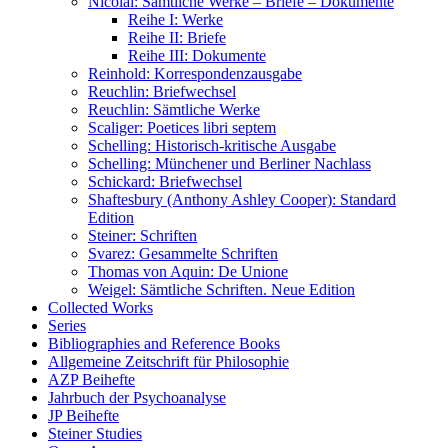
Nicolai: Sämtliche Werke – Briefe – Dokumente
Reihe I: Werke
Reihe II: Briefe
Reihe III: Dokumente
Reinhold: Korrespondenzausgabe
Reuchlin: Briefwechsel
Reuchlin: Sämtliche Werke
Scaliger: Poetices libri septem
Schelling: Historisch-kritische Ausgabe
Schelling: Münchener und Berliner Nachlass
Schickard: Briefwechsel
Shaftesbury (Anthony Ashley Cooper): Standard
Edition
Steiner: Schriften
Svarez: Gesammelte Schriften
Thomas von Aquin: De Unione
Weigel: Sämtliche Schriften. Neue Edition
Collected Works
Series
Bibliographies and Reference Books
Allgemeine Zeitschrift für Philosophie
AZP Beihefte
Jahrbuch der Psychoanalyse
JP Beihefte
Steiner Studies