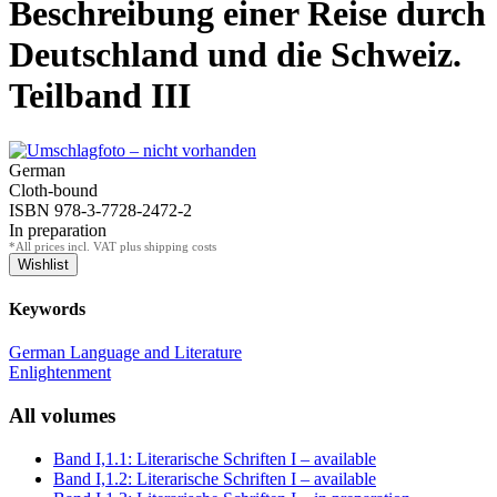
Beschreibung einer Reise durch
Deutschland und die Schweiz.
Teilband III
German
Cloth-bound
ISBN 978-3-7728-2472-2
In preparation
*All prices incl. VAT plus shipping costs
Keywords
German Language and Literature
Enlightenment
All volumes
Band I,1.1: Literarische Schriften I
– available
Band I,1.2: Literarische Schriften I
– available