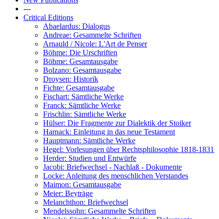
---
Critical Editions
Abaelardus: Dialogus
Andreae: Gesammelte Schriften
Arnauld / Nicole: L'Art de Penser
Böhme: Die Urschriften
Böhme: Gesamtausgabe
Bolzano: Gesamtausgabe
Droysen: Historik
Fichte: Gesamtausgabe
Fischart: Sämtliche Werke
Franck: Sämtliche Werke
Frischlin: Sämtliche Werke
Hülser: Die Fragmente zur Dialektik der Stoiker
Harnack: Einleitung in das neue Testament
Hauptmann: Sämtliche Werke
Hegel: Vorlesungen über Rechtsphilosophie 1818-1831
Herder: Studien und Entwürfe
Jacobi: Briefwechsel - Nachlaß - Dokumente
Locke: Anleitung des menschlichen Verstandes
Maimon: Gesamtausgabe
Meier: Beyträge
Melanchthon: Briefwechsel
Mendelssohn: Gesammelte Schriften