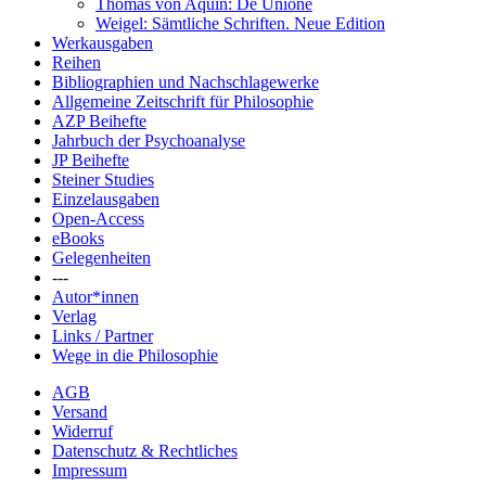
Thomas von Aquin: De Unione
Weigel: Sämtliche Schriften. Neue Edition
Werkausgaben
Reihen
Bibliographien und Nachschlagewerke
Allgemeine Zeitschrift für Philosophie
AZP Beihefte
Jahrbuch der Psychoanalyse
JP Beihefte
Steiner Studies
Einzelausgaben
Open-Access
eBooks
Gelegenheiten
---
Autor*innen
Verlag
Links / Partner
Wege in die Philosophie
AGB
Versand
Widerruf
Datenschutz & Rechtliches
Impressum