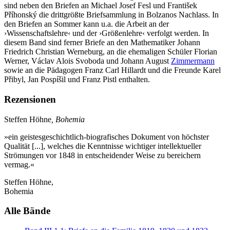
sind neben den Briefen an Michael Josef Fesl und František
Příhonský die drittgrößte Briefsammlung in Bolzanos Nachlass. In
den Briefen an Sommer kann u.a. die Arbeit an der
›Wissenschaftslehre‹ und der ›Größenlehre‹ verfolgt werden. In
diesem Band sind ferner Briefe an den Mathematiker Johann
Friedrich Christian
Werneburg
, an die ehemaligen Schüler Florian
Werner
, Václav Alois
Svoboda
und Johann August
Zimmermann
sowie an die Pädagogen Franz Carl Hillardt und die Freunde Karel
Přibyl, Jan Pospíšil und Franz Pistl enthalten.
Rezensionen
Steffen Höhne
, Bohemia
»ein geistesgeschichtlich-biografisches Dokument von höchster
Qualität [...], welches die Kenntnisse wichtiger intellektueller
Strömungen vor 1848 in entscheidender Weise zu bereichern
vermag.«
Steffen Höhne,
Bohemia
Alle Bände