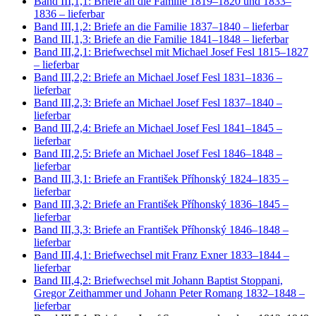
Band III,1,1: Briefe an die Familie 1819–1820 und 1833–
1836
– lieferbar
Band III,1,2: Briefe an die Familie 1837–1840
– lieferbar
Band III,1,3: Briefe an die Familie 1841–1848
– lieferbar
Band III,2,1: Briefwechsel mit Michael Josef Fesl 1815–1827
– lieferbar
Band III,2,2: Briefe an Michael Josef Fesl 1831–1836
–
lieferbar
Band III,2,3: Briefe an Michael Josef Fesl 1837–1840
–
lieferbar
Band III,2,4: Briefe an Michael Josef Fesl 1841–1845
–
lieferbar
Band III,2,5: Briefe an Michael Josef Fesl 1846–1848
–
lieferbar
Band III,3,1: Briefe an František Příhonský 1824–1835
–
lieferbar
Band III,3,2: Briefe an František Příhonský 1836–1845
–
lieferbar
Band III,3,3: Briefe an František Příhonský 1846–1848
–
lieferbar
Band III,4,1: Briefwechsel mit Franz Exner 1833–1844
–
lieferbar
Band III,4,2: Briefwechsel mit Johann Baptist Stoppani,
Gregor Zeithammer und Johann Peter Romang 1832–1848
–
lieferbar