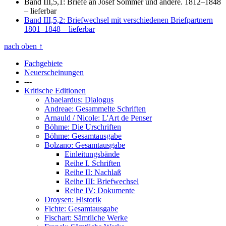
Band III,5,1: Briefe an Josef Sommer und andere. 1812–1848
– lieferbar
Band III,5,2: Briefwechsel mit verschiedenen Briefpartnern
1801–1848
– lieferbar
nach oben
↑
Fachgebiete
Neuerscheinungen
---
Kritische Editionen
Abaelardus: Dialogus
Andreae: Gesammelte Schriften
Arnauld / Nicole: L'Art de Penser
Böhme: Die Urschriften
Böhme: Gesamtausgabe
Bolzano: Gesamtausgabe
Einleitungsbände
Reihe I. Schriften
Reihe II: Nachlaß
Reihe III: Briefwechsel
Reihe IV: Dokumente
Droysen: Historik
Fichte: Gesamtausgabe
Fischart: Sämtliche Werke