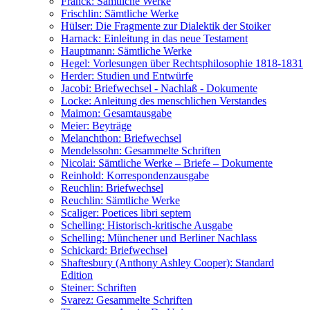
Franck: Sämtliche Werke
Frischlin: Sämtliche Werke
Hülser: Die Fragmente zur Dialektik der Stoiker
Harnack: Einleitung in das neue Testament
Hauptmann: Sämtliche Werke
Hegel: Vorlesungen über Rechtsphilosophie 1818-1831
Herder: Studien und Entwürfe
Jacobi: Briefwechsel - Nachlaß - Dokumente
Locke: Anleitung des menschlichen Verstandes
Maimon: Gesamtausgabe
Meier: Beyträge
Melanchthon: Briefwechsel
Mendelssohn: Gesammelte Schriften
Nicolai: Sämtliche Werke – Briefe – Dokumente
Reinhold: Korrespondenzausgabe
Reuchlin: Briefwechsel
Reuchlin: Sämtliche Werke
Scaliger: Poetices libri septem
Schelling: Historisch-kritische Ausgabe
Schelling: Münchener und Berliner Nachlass
Schickard: Briefwechsel
Shaftesbury (Anthony Ashley Cooper): Standard
Edition
Steiner: Schriften
Svarez: Gesammelte Schriften