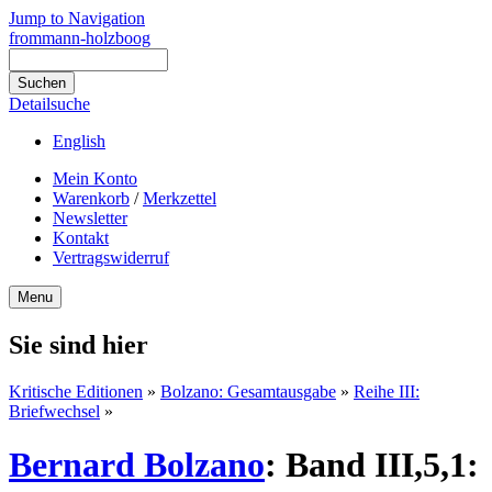
Jump to Navigation
frommann-holzboog
Detailsuche
English
Mein Konto
Warenkorb
/
Merkzettel
Newsletter
Kontakt
Vertragswiderruf
Menu
Sie sind hier
Kritische Editionen
»
Bolzano: Gesamtausgabe
»
Reihe III:
Briefwechsel
»
Bernard Bolzano
:
Band III,5,1: