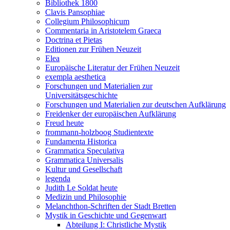
Bibliothek 1800
Clavis Pansophiae
Collegium Philosophicum
Commentaria in Aristotelem Graeca
Doctrina et Pietas
Editionen zur Frühen Neuzeit
Elea
Europäische Literatur der Frühen Neuzeit
exempla aesthetica
Forschungen und Materialien zur
Universitätsgeschichte
Forschungen und Materialien zur deutschen Aufklärung
Freidenker der europäischen Aufklärung
Freud heute
frommann-holzboog Studientexte
Fundamenta Historica
Grammatica Speculativa
Grammatica Universalis
Kultur und Gesellschaft
legenda
Judith Le Soldat heute
Medizin und Philosophie
Melanchthon-Schriften der Stadt Bretten
Mystik in Geschichte und Gegenwart
Abteilung I: Christliche Mystik