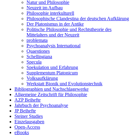
Natur und Philosophie
Neuzeit im Aufbau
Philosophie interkulturell
Philosophische Clandestina der deutschen Aufklärung
Der Platonismus in der Antike
Politische Philosophie und Rechtstheorie des
Mittelalters und der Neuzeit
problemata
Psychoanalysis International
Quaestiones
Schellingiana
Specula
Spekulation und Erfahrung
Supplementum Platonicum
Volksaufklärung
Werkstatt Bionik und Evolutionstechnik
Bibliographien und Nachschlagewerke
Allgemeine Zeitschrift für Philosophie
AZP Beihefte
Jahrbuch der Psychoanalyse
JP Beihefte
Steiner Studies
Einzelausgaben
Open-Access
eBooks