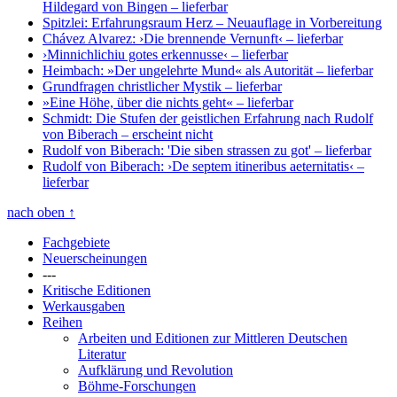
Hildegard von Bingen
– lieferbar
Spitzlei: Erfahrungsraum Herz
– Neuauflage in Vorbereitung
Chávez Alvarez: ›Die brennende Vernunft‹
– lieferbar
›Minnichlichiu gotes erkennusse‹
– lieferbar
Heimbach: »Der ungelehrte Mund« als Autorität
– lieferbar
Grundfragen christlicher Mystik
– lieferbar
»Eine Höhe, über die nichts geht«
– lieferbar
Schmidt: Die Stufen der geistlichen Erfahrung nach Rudolf
von Biberach
– erscheint nicht
Rudolf von Biberach: 'Die siben strassen zu got'
– lieferbar
Rudolf von Biberach: ›De septem itineribus aeternitatis‹
–
lieferbar
nach oben
↑
Fachgebiete
Neuerscheinungen
---
Kritische Editionen
Werkausgaben
Reihen
Arbeiten und Editionen zur Mittleren Deutschen
Literatur
Aufklärung und Revolution
Böhme-Forschungen