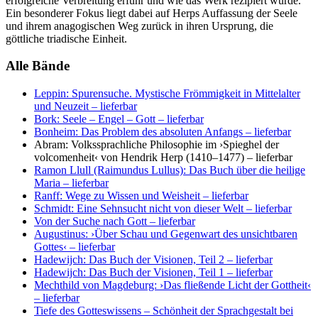
erfolgreiche Verbreitung erfuhr und wie das Werk rezipiert wurde.
Ein besonderer Fokus liegt dabei auf Herps Auffassung der Seele
und ihrem anagogischen Weg zurück in ihren Ursprung, die
göttliche triadische Einheit.
Alle Bände
Leppin: Spurensuche. Mystische Frömmigkeit in Mittelalter
und Neuzeit
– lieferbar
Bork: Seele – Engel – Gott
– lieferbar
Bonheim: Das Problem des absoluten Anfangs
– lieferbar
Abram: Volkssprachliche Philosophie im ›Spieghel der
volcomenheit‹ von Hendrik Herp (1410–1477)
– lieferbar
Ramon Llull (Raimundus Lullus): Das Buch über die heilige
Maria
– lieferbar
Ranff: Wege zu Wissen und Weisheit
– lieferbar
Schmidt: Eine Sehnsucht nicht von dieser Welt
– lieferbar
Von der Suche nach Gott
– lieferbar
Augustinus: ›Über Schau und Gegenwart des unsichtbaren
Gottes‹
– lieferbar
Hadewijch: Das Buch der Visionen, Teil 2
– lieferbar
Hadewijch: Das Buch der Visionen, Teil 1
– lieferbar
Mechthild von Magdeburg: ›Das fließende Licht der Gottheit‹
– lieferbar
Tiefe des Gotteswissens – Schönheit der Sprachgestalt bei