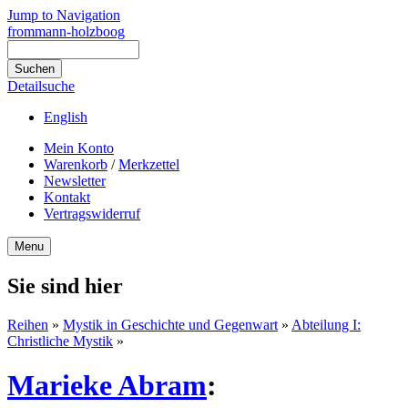
Jump to Navigation
frommann-holzboog
Detailsuche
English
Mein Konto
Warenkorb
/
Merkzettel
Newsletter
Kontakt
Vertragswiderruf
Menu
Sie sind hier
Reihen
»
Mystik in Geschichte und Gegenwart
»
Abteilung I:
Christliche Mystik
»
Marieke Abram
: