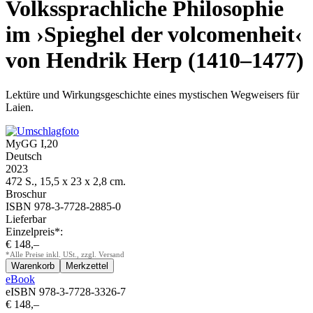
Volkssprachliche Philosophie
im ›Spieghel der volcomenheit‹
von Hendrik Herp (1410–1477)
Lektüre und Wirkungsgeschichte eines mystischen Wegweisers für
Laien.
MyGG I,20
Deutsch
2023
472 S., 15,5 x 23 x 2,8 cm.
Broschur
ISBN 978-3-7728-2885-0
Lieferbar
Einzelpreis*:
€ 148,–
*Alle Preise inkl. USt., zzgl. Versand
eBook
eISBN 978-3-7728-3326-7
€ 148,–