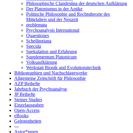
Philosophische Clandestina der deutschen Aufklärung
Der Platonismus in der Antike
Politische Philosophie und Rechtstheorie des
Mittelalters und der Neuzeit
problemata
Psychoanalysis International
Quaestiones
Schellingiana
Specula
Spekulation und Erfahrung
Supplementum Platonicum
Volksaufklärung
Werkstatt Bionik und Evolutionstechnik
Bibliographien und Nachschlagewerke
Allgemeine Zeitschrift für Philosophie
AZP Beihefte
Jahrbuch der Psychoanalyse
JP Beihefte
Steiner Studies
Einzelausgaben
Open-Access
eBooks
Gelegenheiten
---
Autor*innen