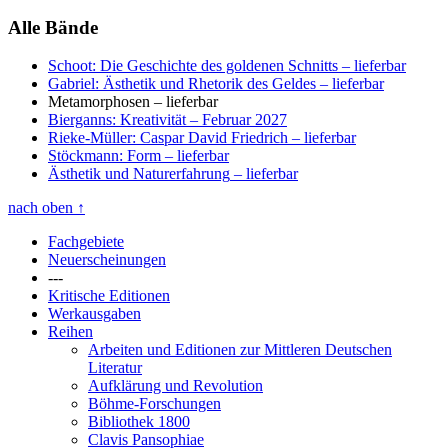
Alle Bände
Schoot: Die Geschichte des goldenen Schnitts
– lieferbar
Gabriel: Ästhetik und Rhetorik des Geldes
– lieferbar
Metamorphosen
– lieferbar
Bierganns: Kreativität
– Februar 2027
Rieke-Müller: Caspar David Friedrich
– lieferbar
Stöckmann: Form
– lieferbar
Ästhetik und Naturerfahrung
– lieferbar
nach oben
↑
Fachgebiete
Neuerscheinungen
---
Kritische Editionen
Werkausgaben
Reihen
Arbeiten und Editionen zur Mittleren Deutschen
Literatur
Aufklärung und Revolution
Böhme-Forschungen
Bibliothek 1800
Clavis Pansophiae