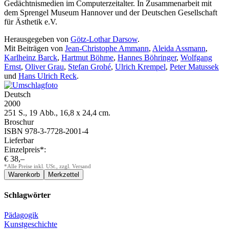
Gedächtnismedien im Computerzeitalter. In Zusammenarbeit mit
dem Sprengel Museum Hannover und der Deutschen Gesellschaft
für Ästhetik e.V.
Herausgegeben von
Götz-Lothar Darsow
.
Mit Beiträgen von
Jean-Christophe Ammann
,
Aleida Assmann
,
Karlheinz Barck
,
Hartmut Böhme
,
Hannes Böhringer
,
Wolfgang
Ernst
,
Oliver Grau
,
Stefan Grohé
,
Ulrich Krempel
,
Peter Matussek
und
Hans Ulrich Reck
.
Deutsch
2000
251 S., 19 Abb., 16,8 x 24,4 cm.
Broschur
ISBN 978-3-7728-2001-4
Lieferbar
Einzelpreis*:
€ 38,–
*Alle Preise inkl. USt., zzgl. Versand
Schlagwörter
Pädagogik
Kunstgeschichte