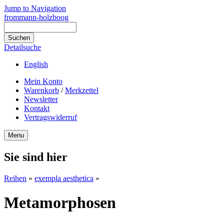
Jump to Navigation
frommann-holzboog
Detailsuche
English
Mein Konto
Warenkorb
/
Merkzettel
Newsletter
Kontakt
Vertragswiderruf
Menu
Sie sind hier
Reihen
»
exempla aesthetica
»
Metamorphosen