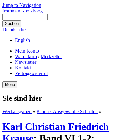
Jump to Navigation
frommann-holzboog
Detailsuche
English
Mein Konto
Warenkorb
/
Merkzettel
Newsletter
Kontakt
Vertragswiderruf
Menu
Sie sind hier
Werkausgaben
»
Krause: Ausgewählte Schriften
»
Karl Christian Friedrich
Krause
:
Band VI.1-2: