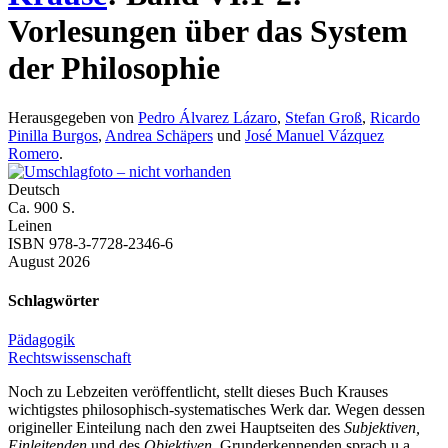
Vorlesungen über das System
der Philosophie
Herausgegeben von
Pedro Álvarez Lázaro
,
Stefan Groß
,
Ricardo
Pinilla Burgos
,
Andrea Schäpers
und
José Manuel Vázquez
Romero
.
Deutsch
Ca. 900 S.
Leinen
ISBN 978-3-7728-2346-6
August 2026
Schlagwörter
Pädagogik
Rechtswissenschaft
Noch zu Lebzeiten veröffentlicht, stellt dieses Buch Krauses
wichtigstes philosophisch-systematisches Werk dar. Wegen dessen
origineller Einteilung nach den zwei Hauptseiten des
Subjektiven,
Einleitenden
und des
Objektiven,
Grunderkennenden sprach u.a.