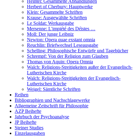
Heintel: Gesammelte Abhandlungen
Herbert of Cherbury: Hauptwerke
Klein: Gesammelte Schriften
Krause: Ausgewählte Schriften
Le Soldat: Werkausgabe
Mersenne: L'impiété des Déistes …
Moll: Der junge Leibniz
Newton: Opera quae exstant omnia
Reuchlin: Briefwechsel Leseausgabe
Schelling: Philosophische Entwürfe und Tagebücher
Schrempf: Von der Religion zum Glauben
Thomas von Aquin: Opera Omnia
Walch: Religions-Streitigkeiten außer der Evangelisch-
Lutherischen Kirche
Walch: Religions-Streitigkeiten der Evangelisch-
Lutherischen Kirche
Weigel: Sämtliche Schriften
Reihen
Bibliographien und Nachschlagewerke
Allgemeine Zeitschrift für Philosophie
AZP Beihefte
Jahrbuch der Psychoanalyse
JP Beihefte
Steiner Studies
Einzelausgaben