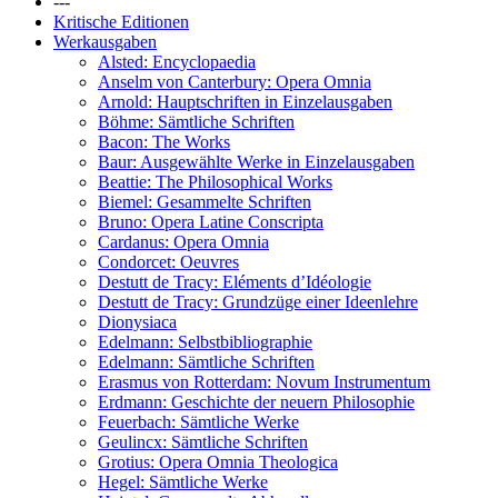
---
Kritische Editionen
Werkausgaben
Alsted: Encyclopaedia
Anselm von Canterbury: Opera Omnia
Arnold: Hauptschriften in Einzelausgaben
Böhme: Sämtliche Schriften
Bacon: The Works
Baur: Ausgewählte Werke in Einzelausgaben
Beattie: The Philosophical Works
Biemel: Gesammelte Schriften
Bruno: Opera Latine Conscripta
Cardanus: Opera Omnia
Condorcet: Oeuvres
Destutt de Tracy: Eléments d’Idéologie
Destutt de Tracy: Grundzüge einer Ideenlehre
Dionysiaca
Edelmann: Selbstbibliographie
Edelmann: Sämtliche Schriften
Erasmus von Rotterdam: Novum Instrumentum
Erdmann: Geschichte der neuern Philosophie
Feuerbach: Sämtliche Werke
Geulincx: Sämtliche Schriften
Grotius: Opera Omnia Theologica
Hegel: Sämtliche Werke