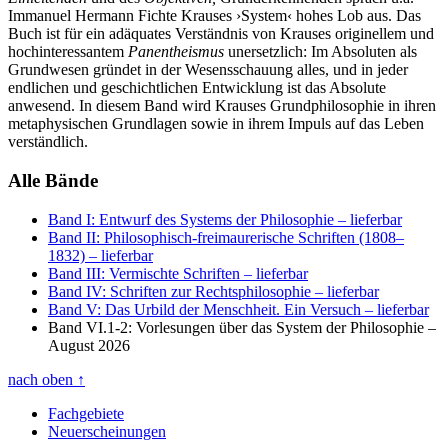
Immanuel Hermann Fichte Krauses ›System‹ hohes Lob aus. Das
Buch ist für ein adäquates Verständnis von Krauses originellem und
hochinteressantem
Panentheismus
unersetzlich: Im Absoluten als
Grundwesen gründet in der Wesensschauung alles, und in jeder
endlichen und geschichtlichen Entwicklung ist das Absolute
anwesend. In diesem Band wird Krauses Grundphilosophie in ihren
metaphysischen Grundlagen sowie in ihrem Impuls auf das Leben
verständlich.
Alle Bände
Band I: Entwurf des Systems der Philosophie
– lieferbar
Band II: Philosophisch-freimaurerische Schriften (1808–
1832)
– lieferbar
Band III: Vermischte Schriften
– lieferbar
Band IV: Schriften zur Rechtsphilosophie
– lieferbar
Band V: Das Urbild der Menschheit. Ein Versuch
– lieferbar
Band VI.1-2: Vorlesungen über das System der Philosophie
–
August 2026
nach oben
↑
Fachgebiete
Neuerscheinungen