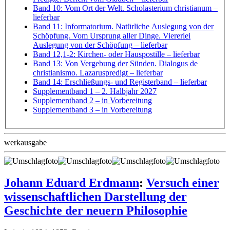
Band 10: Vom Ort der Welt. Scholasterium christianum
–
lieferbar
Band 11: Informatorium. Natürliche Auslegung von der
Schöpfung. Vom Ursprung aller Dinge. Viererlei
Auslegung von der Schöpfung
– lieferbar
Band 12,1-2: Kirchen- oder Hauspostille
– lieferbar
Band 13: Von Vergebung der Sünden. Dialogus de
christianismo. Lazaruspredigt
– lieferbar
Band 14: Erschließungs- und Registerband
– lieferbar
Supplementband 1
– 2. Halbjahr 2027
Supplementband 2
– in Vorbereitung
Supplementband 3
– in Vorbereitung
werkausgabe
Johann Eduard Erdmann
:
Versuch einer
wissenschaftlichen Darstellung der
Geschichte der neuern Philosophie