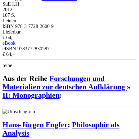
SuE I,11
2012
107 S.
Leinen
ISBN 978-3-7728-2600-9
Lieferbar
€ 64,–
eBook
eISBN 9783772830587
€ 64,–
reihe
Aus der Reihe
Forschungen und
Materialien zur deutschen Aufklärung
»
II: Monographien
:
Hans-Jürgen Engfer
:
Philosophie als
Analysis