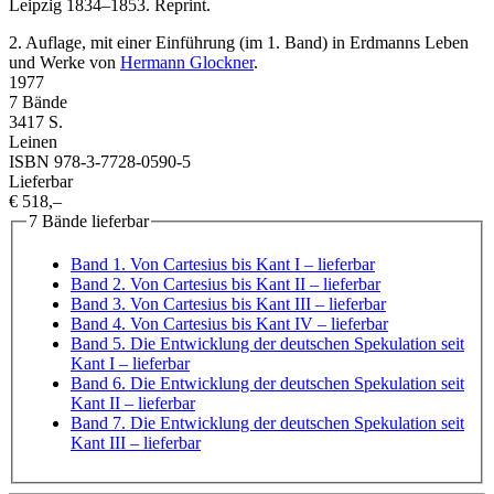
Leipzig 1834–1853. Reprint.
2. Auflage, mit einer Einführung (im 1. Band) in Erdmanns Leben
und Werke von
Hermann Glockner
.
1977
7 Bände
3417 S.
Leinen
ISBN 978-3-7728-0590-5
Lieferbar
€ 518,–
7 Bände lieferbar
Band 1. Von Cartesius bis Kant I
– lieferbar
Band 2. Von Cartesius bis Kant II
– lieferbar
Band 3. Von Cartesius bis Kant III
– lieferbar
Band 4. Von Cartesius bis Kant IV
– lieferbar
Band 5. Die Entwicklung der deutschen Spekulation seit
Kant I
– lieferbar
Band 6. Die Entwicklung der deutschen Spekulation seit
Kant II
– lieferbar
Band 7. Die Entwicklung der deutschen Spekulation seit
Kant III
– lieferbar