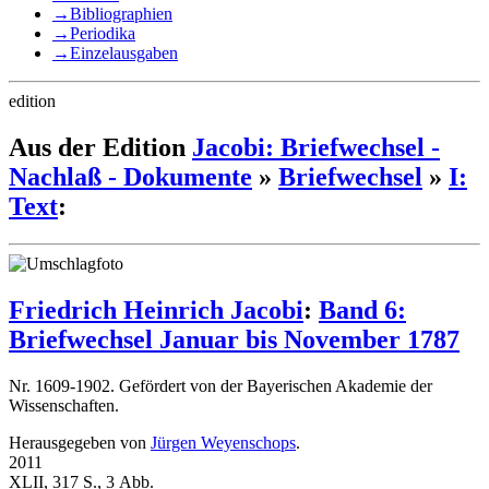
→
Bibliographien
→
Periodika
→
Einzelausgaben
edition
Aus der Edition
Jacobi: Briefwechsel -
Nachlaß - Dokumente
»
Briefwechsel
»
I:
Text
:
Friedrich Heinrich Jacobi
:
Band 6:
Briefwechsel Januar bis November 1787
Nr. 1609-1902. Gefördert von der Bayerischen Akademie der
Wissenschaften.
Herausgegeben von
Jürgen Weyenschops
.
2011
XLII, 317 S., 3 Abb.