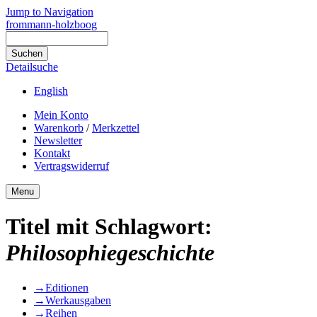
Jump to Navigation
frommann-holzboog
Detailsuche
English
Mein Konto
Warenkorb
/
Merkzettel
Newsletter
Kontakt
Vertragswiderruf
Menu
Titel mit Schlagwort:
Philosophiegeschichte
→
Editionen
→
Werkausgaben
→
Reihen