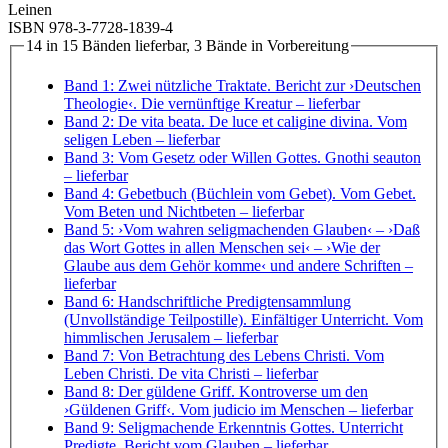
Leinen
ISBN 978-3-7728-1839-4
14 in 15 Bänden lieferbar, 3 Bände in Vorbereitung
Band 1: Zwei nützliche Traktate. Bericht zur ›Deutschen
Theologie‹. Die vernünftige Kreatur
– lieferbar
Band 2: De vita beata. De luce et caligine divina. Vom
seligen Leben
– lieferbar
Band 3: Vom Gesetz oder Willen Gottes. Gnothi seauton
– lieferbar
Band 4: Gebetbuch (Büchlein vom Gebet). Vom Gebet.
Vom Beten und Nichtbeten
– lieferbar
Band 5: ›Vom wahren seligmachenden Glauben‹ – ›Daß
das Wort Gottes in allen Menschen sei‹ – ›Wie der
Glaube aus dem Gehör komme‹ und andere Schriften
–
lieferbar
Band 6: Handschriftliche Predigtensammlung
(Unvollständige Teilpostille). Einfältiger Unterricht. Vom
himmlischen Jerusalem
– lieferbar
Band 7: Von Betrachtung des Lebens Christi. Vom
Leben Christi. De vita Christi
– lieferbar
Band 8: Der güldene Griff. Kontroverse um den
›Güldenen Griff‹. Vom judicio im Menschen
– lieferbar
Band 9: Seligmachende Erkenntnis Gottes. Unterricht
Predigte. Bericht vom Glauben
– lieferbar