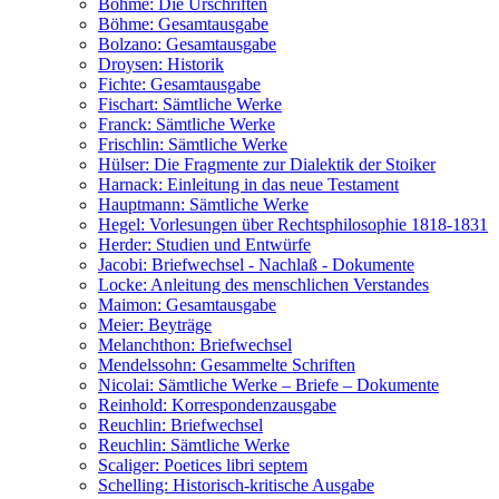
Böhme: Die Urschriften
Böhme: Gesamtausgabe
Bolzano: Gesamtausgabe
Droysen: Historik
Fichte: Gesamtausgabe
Fischart: Sämtliche Werke
Franck: Sämtliche Werke
Frischlin: Sämtliche Werke
Hülser: Die Fragmente zur Dialektik der Stoiker
Harnack: Einleitung in das neue Testament
Hauptmann: Sämtliche Werke
Hegel: Vorlesungen über Rechtsphilosophie 1818-1831
Herder: Studien und Entwürfe
Jacobi: Briefwechsel - Nachlaß - Dokumente
Locke: Anleitung des menschlichen Verstandes
Maimon: Gesamtausgabe
Meier: Beyträge
Melanchthon: Briefwechsel
Mendelssohn: Gesammelte Schriften
Nicolai: Sämtliche Werke – Briefe – Dokumente
Reinhold: Korrespondenzausgabe
Reuchlin: Briefwechsel
Reuchlin: Sämtliche Werke
Scaliger: Poetices libri septem
Schelling: Historisch-kritische Ausgabe