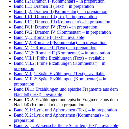
Band I,2: Dramen I (Kommentar)
– in preparation
Band II,1: Dramen II (Text)
– in preparation
Band II,2: Dramen II (Kommentar)
– in preparation
Band III,1: Dramen III (Text)
– in preparation
Band III,2: Dramen III (Kommentar)
– in preparation
Band IV,1: Dramen IV (Text)
– in preparation
Band IV,2: Dramen IV (Kommentar)
– in preparation
Band V,1: Romane I (Text)
– available
Band V,2: Romane I (Kommentar)
– in preparation
Band VI,1: Romane II (Text)
– in preparation
Band VI,2: Romane II (Kommentar)
– in preparation
Band VII,1: Frühe Erzählungen (Text)
– available
Band VII,2: Frühe Erzählungen (Kommentar)
– in
preparation
Band VIII,1: Späte Erzählungen (Text)
– available
Band VIII,2: Späte Erzählungen (Kommentar)
– in
preparation
Band IX,1: Erzählungen und epische Fragmente aus dem
Nachlaß (Text)
– available
Band IX,2: Erzählungen und epische Fragmente aus dem
Nachlaß (Kommentar)
– in preparation
Band X,1: Lyrik und Aphorismen (Text)
– in preparation
Band X,2: Lyrik und Aphorismen (Kommentar)
– in
preparation
Band XI,1: Wissenschaftliche Schriften (Text)
– available