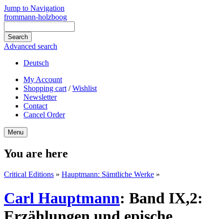
Jump to Navigation
frommann-holzboog
Advanced search
Deutsch
My Account
Shopping cart
/
Wishlist
Newsletter
Contact
Cancel Order
Menu
You are here
Critical Editions
»
Hauptmann: Sämtliche Werke
»
Carl Hauptmann
:
Band IX,2:
Erzählungen und epische