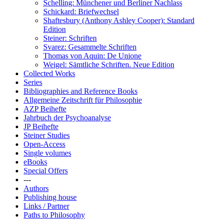
Schelling: Münchener und Berliner Nachlass
Schickard: Briefwechsel
Shaftesbury (Anthony Ashley Cooper): Standard
Edition
Steiner: Schriften
Svarez: Gesammelte Schriften
Thomas von Aquin: De Unione
Weigel: Sämtliche Schriften. Neue Edition
Collected Works
Series
Bibliographies and Reference Books
Allgemeine Zeitschrift für Philosophie
AZP Beihefte
Jahrbuch der Psychoanalyse
JP Beihefte
Steiner Studies
Open-Access
Single volumes
eBooks
Special Offers
---
Authors
Publishing house
Links / Partner
Paths to Philosophy