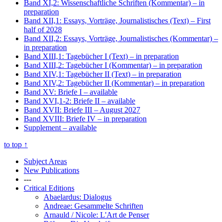
Band XI,2: Wissenschaftliche Schriften (Kommentar)
– in
preparation
Band XII,1: Essays, Vorträge, Journalistisches (Text)
– First
half of 2028
Band XII,2: Essays, Vorträge, Journalistisches (Kommentar)
–
in preparation
Band XIII,1: Tagebücher I (Text)
– in preparation
Band XIII,2: Tagebücher I (Kommentar)
– in preparation
Band XIV,1: Tagebücher II (Text)
– in preparation
Band XIV,2: Tagebücher II (Kommentar)
– in preparation
Band XV: Briefe I
– available
Band XVI,1-2: Briefe II
– available
Band XVII: Briefe III
– August 2027
Band XVIII: Briefe IV
– in preparation
Supplement
– available
to top
↑
Subject Areas
New Publications
---
Critical Editions
Abaelardus: Dialogus
Andreae: Gesammelte Schriften
Arnauld / Nicole: L'Art de Penser