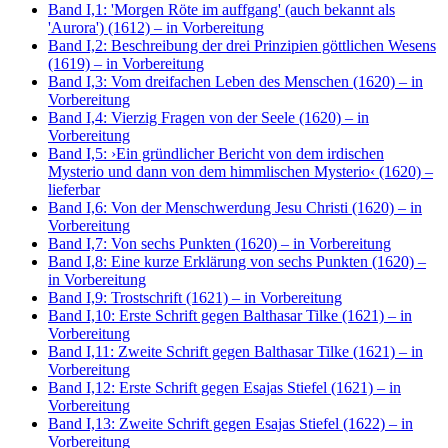
Band I,1: 'Morgen Röte im auffgang' (auch bekannt als
'Aurora') (1612)
– in Vorbereitung
Band I,2: Beschreibung der drei Prinzipien göttlichen Wesens
(1619)
– in Vorbereitung
Band I,3: Vom dreifachen Leben des Menschen (1620)
– in
Vorbereitung
Band I,4: Vierzig Fragen von der Seele (1620)
– in
Vorbereitung
Band I,5: ›Ein gründlicher Bericht von dem irdischen
Mysterio und dann von dem himmlischen Mysterio‹ (1620)
–
lieferbar
Band I,6: Von der Menschwerdung Jesu Christi (1620)
– in
Vorbereitung
Band I,7: Von sechs Punkten (1620)
– in Vorbereitung
Band I,8: Eine kurze Erklärung von sechs Punkten (1620)
–
in Vorbereitung
Band I,9: Trostschrift (1621)
– in Vorbereitung
Band I,10: Erste Schrift gegen Balthasar Tilke (1621)
– in
Vorbereitung
Band I,11: Zweite Schrift gegen Balthasar Tilke (1621)
– in
Vorbereitung
Band I,12: Erste Schrift gegen Esajas Stiefel (1621)
– in
Vorbereitung
Band I,13: Zweite Schrift gegen Esajas Stiefel (1622)
– in
Vorbereitung