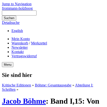
Jump to Navigation
frommann-holzboog
Detailsuche
English
Mein Konto
Warenkorb
/
Merkzettel
Newsletter
Kontakt
Vertragswiderruf
Menu
Sie sind hier
Kritische Editionen
»
Böhme: Gesamtausgabe
»
Abteilung I:
Schriften
»
Jacob Böhme
:
Band I,15: Von