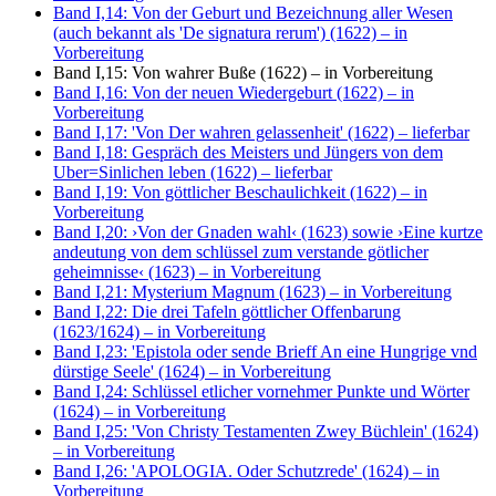
Band I,14: Von der Geburt und Bezeichnung aller Wesen
(auch bekannt als 'De signatura rerum') (1622)
– in
Vorbereitung
Band I,15: Von wahrer Buße (1622)
– in Vorbereitung
Band I,16: Von der neuen Wiedergeburt (1622)
– in
Vorbereitung
Band I,17: 'Von Der wahren gelassenheit' (1622)
– lieferbar
Band I,18: Gespräch des Meisters und Jüngers von dem
Uber=Sinlichen leben (1622)
– lieferbar
Band I,19: Von göttlicher Beschaulichkeit (1622)
– in
Vorbereitung
Band I,20: ›Von der Gnaden wahl‹ (1623) sowie ›Eine kurtze
andeutung von dem schlüssel zum verstande götlicher
geheimnisse‹ (1623)
– in Vorbereitung
Band I,21: Mysterium Magnum (1623)
– in Vorbereitung
Band I,22: Die drei Tafeln göttlicher Offenbarung
(1623/1624)
– in Vorbereitung
Band I,23: 'Epistola oder sende Brieff An eine Hungrige vnd
dürstige Seele' (1624)
– in Vorbereitung
Band I,24: Schlüssel etlicher vornehmer Punkte und Wörter
(1624)
– in Vorbereitung
Band I,25: 'Von Christy Testamenten Zwey Büchlein' (1624)
– in Vorbereitung
Band I,26: 'APOLOGIA. Oder Schutzrede' (1624)
– in
Vorbereitung