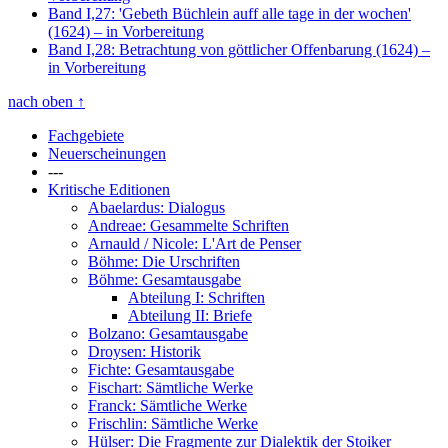
Band I,27: 'Gebeth Büchlein auff alle tage in der wochen'
(1624)
– in Vorbereitung
Band I,28: Betrachtung von göttlicher Offenbarung (1624)
–
in Vorbereitung
nach oben
↑
Fachgebiete
Neuerscheinungen
---
Kritische Editionen
Abaelardus: Dialogus
Andreae: Gesammelte Schriften
Arnauld / Nicole: L'Art de Penser
Böhme: Die Urschriften
Böhme: Gesamtausgabe
Abteilung I: Schriften
Abteilung II: Briefe
Bolzano: Gesamtausgabe
Droysen: Historik
Fichte: Gesamtausgabe
Fischart: Sämtliche Werke
Franck: Sämtliche Werke
Frischlin: Sämtliche Werke
Hülser: Die Fragmente zur Dialektik der Stoiker