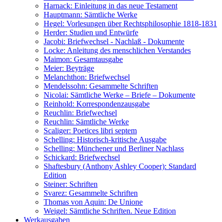
Harnack: Einleitung in das neue Testament
Hauptmann: Sämtliche Werke
Hegel: Vorlesungen über Rechtsphilosophie 1818-1831
Herder: Studien und Entwürfe
Jacobi: Briefwechsel - Nachlaß - Dokumente
Locke: Anleitung des menschlichen Verstandes
Maimon: Gesamtausgabe
Meier: Beyträge
Melanchthon: Briefwechsel
Mendelssohn: Gesammelte Schriften
Nicolai: Sämtliche Werke – Briefe – Dokumente
Reinhold: Korrespondenzausgabe
Reuchlin: Briefwechsel
Reuchlin: Sämtliche Werke
Scaliger: Poetices libri septem
Schelling: Historisch-kritische Ausgabe
Schelling: Münchener und Berliner Nachlass
Schickard: Briefwechsel
Shaftesbury (Anthony Ashley Cooper): Standard
Edition
Steiner: Schriften
Svarez: Gesammelte Schriften
Thomas von Aquin: De Unione
Weigel: Sämtliche Schriften. Neue Edition
Werkausgaben