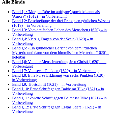
Alle Bände
Band I,1: 'Morgen Röte im auffgang' (auch bekannt als
'Aurora') (1612)
– in Vorbereitung
Band I,2: Beschreibung der drei Prinzipien göttlichen Wesens
(1619)
– in Vorbereitung
Band I,3: Vom dreifachen Leben des Menschen (1620)
– in
Vorbereitung
Band I,4: Vierzig Fragen von der Seele (1620)
– in
Vorbereitung
Band I,5: ›Ein gründlicher Bericht von dem irdischen
Mysterio und dann von dem himmlischen Mysterio‹ (1620)
–
lieferbar
Band I,6: Von der Menschwerdung Jesu Christi (1620)
– in
Vorbereitung
Band I,7: Von sechs Punkten (1620)
– in Vorbereitung
Band I,8: Eine kurze Erklärung von sechs Punkten (1620)
–
in Vorbereitung
Band I,9: Trostschrift (1621)
– in Vorbereitung
Band I,10: Erste Schrift gegen Balthasar Tilke (1621)
– in
Vorbereitung
Band I,11: Zweite Schrift gegen Balthasar Tilke (1621)
– in
Vorbereitung
Band I,12: Erste Schrift gegen Esajas Stiefel (1621)
– in
Vorbereitung