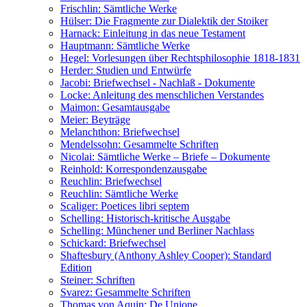
Frischlin: Sämtliche Werke
Hülser: Die Fragmente zur Dialektik der Stoiker
Harnack: Einleitung in das neue Testament
Hauptmann: Sämtliche Werke
Hegel: Vorlesungen über Rechtsphilosophie 1818-1831
Herder: Studien und Entwürfe
Jacobi: Briefwechsel - Nachlaß - Dokumente
Locke: Anleitung des menschlichen Verstandes
Maimon: Gesamtausgabe
Meier: Beyträge
Melanchthon: Briefwechsel
Mendelssohn: Gesammelte Schriften
Nicolai: Sämtliche Werke – Briefe – Dokumente
Reinhold: Korrespondenzausgabe
Reuchlin: Briefwechsel
Reuchlin: Sämtliche Werke
Scaliger: Poetices libri septem
Schelling: Historisch-kritische Ausgabe
Schelling: Münchener und Berliner Nachlass
Schickard: Briefwechsel
Shaftesbury (Anthony Ashley Cooper): Standard
Edition
Steiner: Schriften
Svarez: Gesammelte Schriften
Thomas von Aquin: De Unione