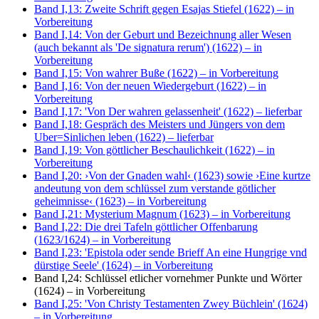
Band I,13: Zweite Schrift gegen Esajas Stiefel (1622)
– in
Vorbereitung
Band I,14: Von der Geburt und Bezeichnung aller Wesen
(auch bekannt als 'De signatura rerum') (1622)
– in
Vorbereitung
Band I,15: Von wahrer Buße (1622)
– in Vorbereitung
Band I,16: Von der neuen Wiedergeburt (1622)
– in
Vorbereitung
Band I,17: 'Von Der wahren gelassenheit' (1622)
– lieferbar
Band I,18: Gespräch des Meisters und Jüngers von dem
Uber=Sinlichen leben (1622)
– lieferbar
Band I,19: Von göttlicher Beschaulichkeit (1622)
– in
Vorbereitung
Band I,20: ›Von der Gnaden wahl‹ (1623) sowie ›Eine kurtze
andeutung von dem schlüssel zum verstande götlicher
geheimnisse‹ (1623)
– in Vorbereitung
Band I,21: Mysterium Magnum (1623)
– in Vorbereitung
Band I,22: Die drei Tafeln göttlicher Offenbarung
(1623/1624)
– in Vorbereitung
Band I,23: 'Epistola oder sende Brieff An eine Hungrige vnd
dürstige Seele' (1624)
– in Vorbereitung
Band I,24: Schlüssel etlicher vornehmer Punkte und Wörter
(1624)
– in Vorbereitung
Band I,25: 'Von Christy Testamenten Zwey Büchlein' (1624)
– in Vorbereitung