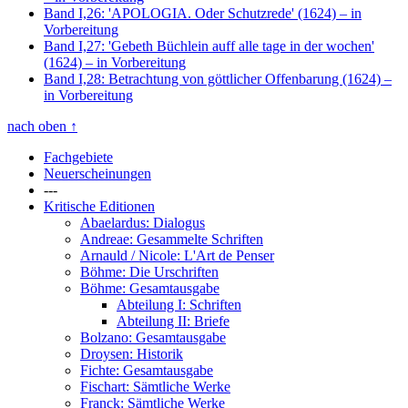
Band I,26: 'APOLOGIA. Oder Schutzrede' (1624)
– in
Vorbereitung
Band I,27: 'Gebeth Büchlein auff alle tage in der wochen'
(1624)
– in Vorbereitung
Band I,28: Betrachtung von göttlicher Offenbarung (1624)
–
in Vorbereitung
nach oben
↑
Fachgebiete
Neuerscheinungen
---
Kritische Editionen
Abaelardus: Dialogus
Andreae: Gesammelte Schriften
Arnauld / Nicole: L'Art de Penser
Böhme: Die Urschriften
Böhme: Gesamtausgabe
Abteilung I: Schriften
Abteilung II: Briefe
Bolzano: Gesamtausgabe
Droysen: Historik
Fichte: Gesamtausgabe
Fischart: Sämtliche Werke
Franck: Sämtliche Werke