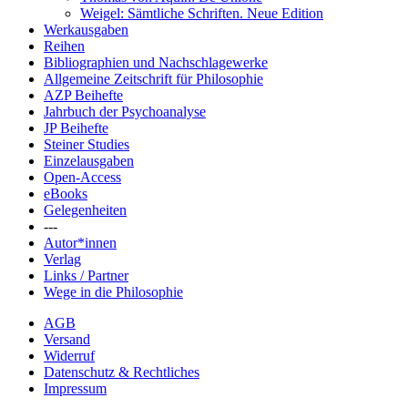
Weigel: Sämtliche Schriften. Neue Edition
Werkausgaben
Reihen
Bibliographien und Nachschlagewerke
Allgemeine Zeitschrift für Philosophie
AZP Beihefte
Jahrbuch der Psychoanalyse
JP Beihefte
Steiner Studies
Einzelausgaben
Open-Access
eBooks
Gelegenheiten
---
Autor*innen
Verlag
Links / Partner
Wege in die Philosophie
AGB
Versand
Widerruf
Datenschutz & Rechtliches
Impressum