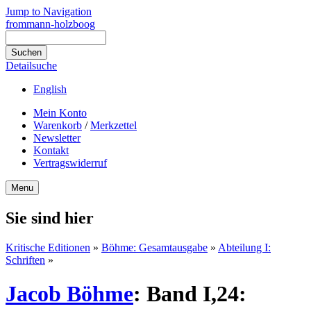
Jump to Navigation
frommann-holzboog
Detailsuche
English
Mein Konto
Warenkorb
/
Merkzettel
Newsletter
Kontakt
Vertragswiderruf
Menu
Sie sind hier
Kritische Editionen
»
Böhme: Gesamtausgabe
»
Abteilung I:
Schriften
»
Jacob Böhme
:
Band I,24: