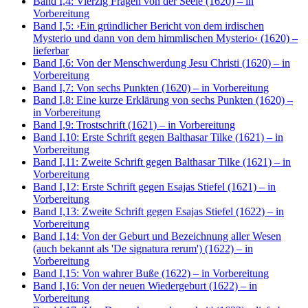
Band I,4: Vierzig Fragen von der Seele (1620)
– in
Vorbereitung
Band I,5: ›Ein gründlicher Bericht von dem irdischen
Mysterio und dann von dem himmlischen Mysterio‹ (1620)
–
lieferbar
Band I,6: Von der Menschwerdung Jesu Christi (1620)
– in
Vorbereitung
Band I,7: Von sechs Punkten (1620)
– in Vorbereitung
Band I,8: Eine kurze Erklärung von sechs Punkten (1620)
–
in Vorbereitung
Band I,9: Trostschrift (1621)
– in Vorbereitung
Band I,10: Erste Schrift gegen Balthasar Tilke (1621)
– in
Vorbereitung
Band I,11: Zweite Schrift gegen Balthasar Tilke (1621)
– in
Vorbereitung
Band I,12: Erste Schrift gegen Esajas Stiefel (1621)
– in
Vorbereitung
Band I,13: Zweite Schrift gegen Esajas Stiefel (1622)
– in
Vorbereitung
Band I,14: Von der Geburt und Bezeichnung aller Wesen
(auch bekannt als 'De signatura rerum') (1622)
– in
Vorbereitung
Band I,15: Von wahrer Buße (1622)
– in Vorbereitung
Band I,16: Von der neuen Wiedergeburt (1622)
– in
Vorbereitung