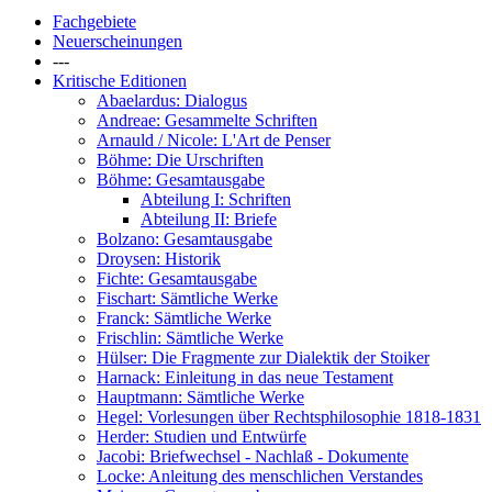
Fachgebiete
Neuerscheinungen
---
Kritische Editionen
Abaelardus: Dialogus
Andreae: Gesammelte Schriften
Arnauld / Nicole: L'Art de Penser
Böhme: Die Urschriften
Böhme: Gesamtausgabe
Abteilung I: Schriften
Abteilung II: Briefe
Bolzano: Gesamtausgabe
Droysen: Historik
Fichte: Gesamtausgabe
Fischart: Sämtliche Werke
Franck: Sämtliche Werke
Frischlin: Sämtliche Werke
Hülser: Die Fragmente zur Dialektik der Stoiker
Harnack: Einleitung in das neue Testament
Hauptmann: Sämtliche Werke
Hegel: Vorlesungen über Rechtsphilosophie 1818-1831
Herder: Studien und Entwürfe
Jacobi: Briefwechsel - Nachlaß - Dokumente
Locke: Anleitung des menschlichen Verstandes