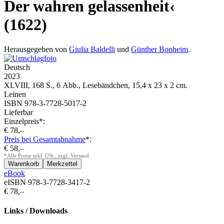
Der wahren gelassenheit‹
(1622)
Herausgegeben von
Giulia Baldelli
und
Günther Bonheim
.
Deutsch
2023
XLVIII, 168 S., 6 Abb., Lesebändchen, 15,4 x 23 x 2 cm.
Leinen
ISBN 978-3-7728-5017-2
Lieferbar
Einzelpreis*:
€ 78,–
Preis bei Gesamtabnahme
*:
€ 58,–
*Alle Preise inkl. USt., zzgl. Versand
eBook
eISBN 978-3-7728-3417-2
€ 78,–
Links / Downloads