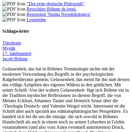
"Der erste deutsche Philosoph"
Broschüre Böhme dt./engl.
Rezension 'Studia Neophilologica'
Leseprobe
Schlagwörter
Theologie
Mystik
17. Jahrhundert
Jacob Böhme
Gelassenheit, das hat in Böhmes Terminologie nichts mit der
modernen Verwendung des Begriffs in der psychologischen
Ratgeberliteratur gemein; Gelassenheit, das meint für ihn statt dessen
das völlige Aufgehen des eigenen Willens in den göttlichen. Mit
seiner Schrift ›Von der wahren Gelassenheit‹ fügt sich Böhme ein in
die Tradition mystischer Reflexionen zu diesem Begriff, die von
Meister Eckhart, Johannes Tauler und Heinrich Seuse über die
›Theologia Deutsch‹ und Valentin Weigel reicht. Interessant ist die
Schrift aber auch speziell aus editionsphilologischer Perspektive. Es
handelt sich bei ihr um die einzige, die sich sowohl in Böhmes
Handschrift als auch in einem noch zu seinen Lebzeiten in Görlitz
veranstalteten (und also vom Autor eventuell autorisierten) Druck,