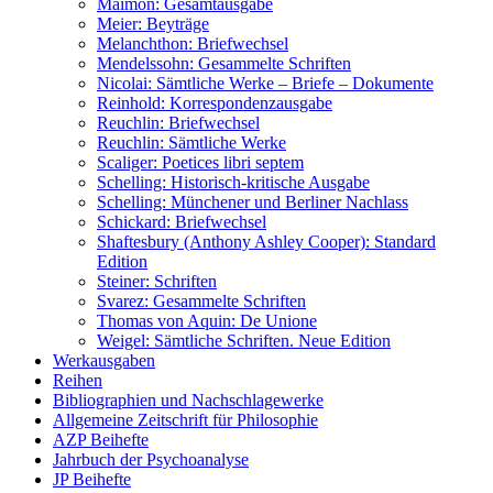
Maimon: Gesamtausgabe
Meier: Beyträge
Melanchthon: Briefwechsel
Mendelssohn: Gesammelte Schriften
Nicolai: Sämtliche Werke – Briefe – Dokumente
Reinhold: Korrespondenzausgabe
Reuchlin: Briefwechsel
Reuchlin: Sämtliche Werke
Scaliger: Poetices libri septem
Schelling: Historisch-kritische Ausgabe
Schelling: Münchener und Berliner Nachlass
Schickard: Briefwechsel
Shaftesbury (Anthony Ashley Cooper): Standard
Edition
Steiner: Schriften
Svarez: Gesammelte Schriften
Thomas von Aquin: De Unione
Weigel: Sämtliche Schriften. Neue Edition
Werkausgaben
Reihen
Bibliographien und Nachschlagewerke
Allgemeine Zeitschrift für Philosophie
AZP Beihefte
Jahrbuch der Psychoanalyse
JP Beihefte