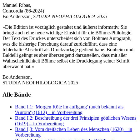
Manuel Ribas,
Concordia (86-2024)
Bo Andersson
, STUDIA NEOPHILOLOGICA 2025
»Die Edition ist vorzüglich gestaltet und äußerst informativ. Sie
bringt auch eine neue wichtige Einsicht für die Böhme-Philologie.
Der Text des Druckes unterscheidet sich von Böhmes Autograph,
was die bisherige Forschung darauf zurückführt, dass eine
fehlerhafte Abschrift als Druckvorlage gedient habe. Bonheim und
Baldelli gelingt es aber überzeugend darzustellen, dass mit aller
Wahrscheinlichkeit Böhme selbst die Drucklegung seiner Schrift
überwacht hat.«
Bo Andersson,
STUDIA NEOPHILOLOGICA 2025
Alle Bände
Band I,1: 'Morgen Röte im auffgang' (auch bekannt als
'Aurora') (1612)
– in Vorbereitung
Band I,2: Beschreibung der drei Prinzipien göttlichen Wesens
(1619)
– in Vorbereitung
Band I,3: Vom dreifachen Leben des Menschen (1620)
– in
Vorbereitung