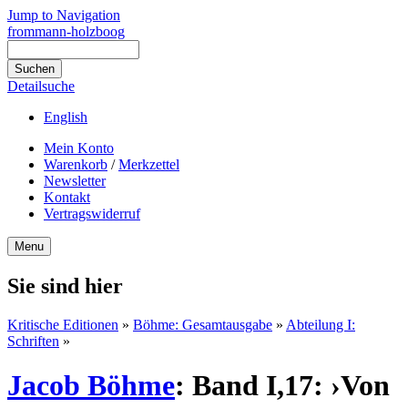
Jump to Navigation
frommann-holzboog
Detailsuche
English
Mein Konto
Warenkorb
/
Merkzettel
Newsletter
Kontakt
Vertragswiderruf
Menu
Sie sind hier
Kritische Editionen
»
Böhme: Gesamtausgabe
»
Abteilung I:
Schriften
»
Jacob Böhme
:
Band I,17: ›Von