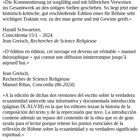
»Die Kommentierung ist sorgfältig und mit hilfreichen Verweisen
ins Gesamtwerk an den nötigen Stellen geschehen. So liegt jetzt eine
historisch-kritische, gut erschließende Edition eines für Böhme sehr
wichtigen Traktats vor, zu der man gerne und mit Gewinn greift.«
Harald Schwaetzer,
Coincidentia 15/1 – 2024
Jean Greisch
, Recherches de Science Religieuse
»D’édition en édition, cet ouvrage est devenu un véritable « manuel
théosophique » qui connut une diffusion ininterrompue jusqu’à
aujourd’hui.«
Jean Greisch,
Recherches de Science Religieuse
Manuel Ribas
, Concordia (86-2024)
»A la edición de dichas dos versiones del escrito sobre la verdadera
ecuanimidad antecede una informativa y documentada introducción
(páginas IX-XLVIII) en la que los editores trazan la historia de la
composición del texto y de la repercusión que tuvo. La introducción
contiene además un repaso del contenido de la obra que es de gran
ayuda para el lector porque retiene los puntos esenciales de la
reflexión de Böhme sobre la ecuanimidad y su verdadero significado
espiritual.«