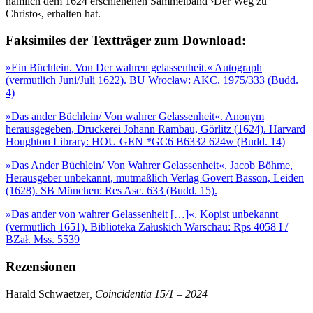
nämlich dem 1624 erschienenen Sammelband ›Der Weg zu
Christo‹, erhalten hat.
Faksimiles der Textträger zum Download:
»Ein Büchlein. Von Der wahren gelassenheit.« Autograph
(vermutlich Juni/Juli 1622). BU Wrocław: AKC. 1975/333 (Budd.
4)
»Das ander Büchlein/ Von wahrer Gelassenheit«. Anonym
herausgegeben, Druckerei Johann Rambau, Görlitz (1624). Harvard
Houghton Library: HOU GEN *GC6 B6332 624w (Budd. 14)
»Das Ander Büchlein/ Von Wahrer Gelassenheit«. Jacob Böhme,
Herausgeber unbekannt, mutmaßlich Verlag Govert Basson, Leiden
(1628). SB München: Res Asc. 633 (Budd. 15).
»Das ander von wahrer Gelassenheit […]«. Kopist unbekannt
(vermutlich 1651). Biblioteka Załuskich Warschau: Rps 4058 I /
BZał. Mss. 5539
Rezensionen
Harald Schwaetzer
, Coincidentia 15/1 – 2024