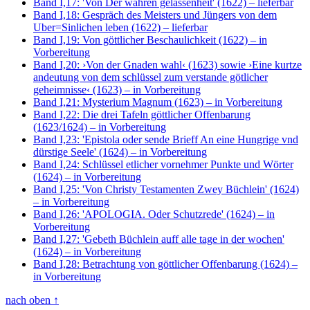
Band I,17: 'Von Der wahren gelassenheit' (1622)
– lieferbar
Band I,18: Gespräch des Meisters und Jüngers von dem
Uber=Sinlichen leben (1622)
– lieferbar
Band I,19: Von göttlicher Beschaulichkeit (1622)
– in
Vorbereitung
Band I,20: ›Von der Gnaden wahl‹ (1623) sowie ›Eine kurtze
andeutung von dem schlüssel zum verstande götlicher
geheimnisse‹ (1623)
– in Vorbereitung
Band I,21: Mysterium Magnum (1623)
– in Vorbereitung
Band I,22: Die drei Tafeln göttlicher Offenbarung
(1623/1624)
– in Vorbereitung
Band I,23: 'Epistola oder sende Brieff An eine Hungrige vnd
dürstige Seele' (1624)
– in Vorbereitung
Band I,24: Schlüssel etlicher vornehmer Punkte und Wörter
(1624)
– in Vorbereitung
Band I,25: 'Von Christy Testamenten Zwey Büchlein' (1624)
– in Vorbereitung
Band I,26: 'APOLOGIA. Oder Schutzrede' (1624)
– in
Vorbereitung
Band I,27: 'Gebeth Büchlein auff alle tage in der wochen'
(1624)
– in Vorbereitung
Band I,28: Betrachtung von göttlicher Offenbarung (1624)
–
in Vorbereitung
nach oben
↑