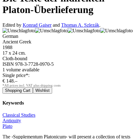
Platon-Überlieferung
Edited by
Konrad Gaiser
and
Thomas A. Szlezák
.
German
Ancient Greek
1988
17 x 24 cm.
Cloth-bound
ISBN 978-3-7728-0970-5
1 volume available
Single price*:
€ 148.–
*All prices incl. VAT plus shipping costs
Keywords
Classical Studies
Antiquity
Plato
The ›Supplementum Platonicum‹ will present a collection of texts