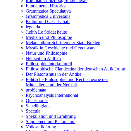
frommann-holzboog Studientexte
Fundamenta Historica
Grammatica Speculativa
Grammatica Universalis
Kultur und Gesellschaft
legenda
Judith Le Soldat heute
Medizin und Philosophie
Melanchthon-Schriften der Stadt Bretten
Mystik in Geschichte und Gegenwart
Natur und Philosophie
Neuzeit im Aufbau
Philosophie interkulturell
Philosophische Clandestina der deutschen Aufklärung
Der Platonismus in der Antike
Politische Philosophie und Rechtstheorie des
Mittelalters und der Neuzeit
problemata
Psychoanalysis International
Quaestiones
Schellingiana
Specula
Spekulation und Erfahrung
Supplementum Platonicum
Volksaufklärung