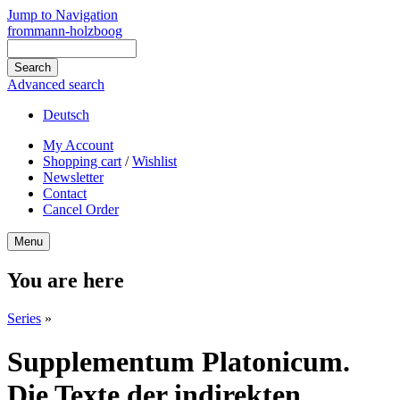
Jump to Navigation
frommann-holzboog
Advanced search
Deutsch
My Account
Shopping cart
/
Wishlist
Newsletter
Contact
Cancel Order
Menu
You are here
Series
»
Supplementum Platonicum.
Die Texte der indirekten