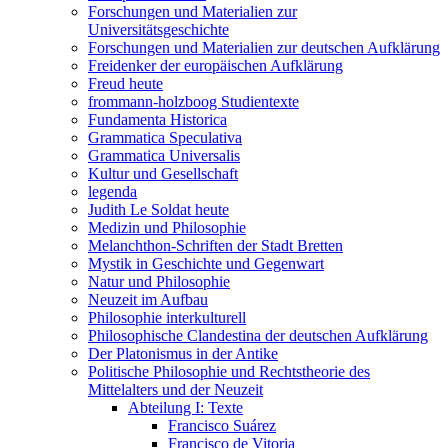
Forschungen und Materialien zur
Universitätsgeschichte
Forschungen und Materialien zur deutschen Aufklärung
Freidenker der europäischen Aufklärung
Freud heute
frommann-holzboog Studientexte
Fundamenta Historica
Grammatica Speculativa
Grammatica Universalis
Kultur und Gesellschaft
legenda
Judith Le Soldat heute
Medizin und Philosophie
Melanchthon-Schriften der Stadt Bretten
Mystik in Geschichte und Gegenwart
Natur und Philosophie
Neuzeit im Aufbau
Philosophie interkulturell
Philosophische Clandestina der deutschen Aufklärung
Der Platonismus in der Antike
Politische Philosophie und Rechtstheorie des
Mittelalters und der Neuzeit
Abteilung I: Texte
Francisco Suárez
Francisco de Vitoria