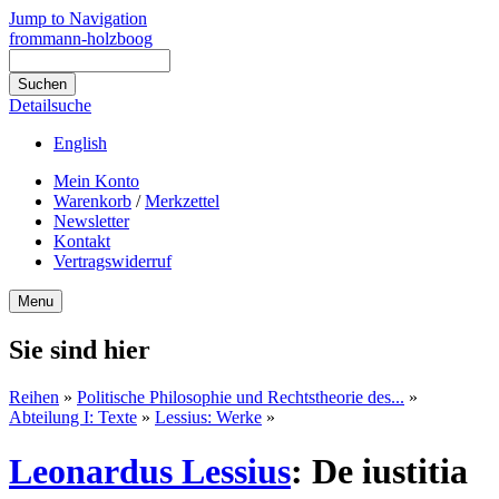
Jump to Navigation
frommann-holzboog
Detailsuche
English
Mein Konto
Warenkorb
/
Merkzettel
Newsletter
Kontakt
Vertragswiderruf
Menu
Sie sind hier
Reihen
»
Politische Philosophie und Rechtstheorie des...
»
Abteilung I: Texte
»
Lessius: Werke
»
Leonardus Lessius
:
De iustitia