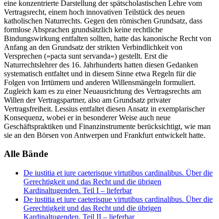
eine konzentrierte Darstellung der spätscholastischen Lehre vom
Vertragsrecht, einem hoch innovativen Teilstück des neuen
katholischen Naturrechts. Gegen den römischen Grundsatz, dass
formlose Absprachen grundsätzlich keine rechtliche
Bindungswirkung entfalten sollten, hatte das kanonische Recht von
Anfang an den Grundsatz der strikten Verbindlichkeit von
Versprechen (»pacta sunt servanda«) gestellt. Erst die
Naturrechtslehrer des 16. Jahrhunderts hatten diesen Gedanken
systematisch entfaltet und in diesem Sinne etwa Regeln für die
Folgen von Irrtümern und anderen Willensmängeln formuliert.
Zugleich kam es zu einer Neuausrichtung des Vertragsrechts am
Willen der Vertragspartner, also am Grundsatz privater
Vertragsfreiheit. Lessius entfaltet diesen Ansatz in exemplarischer
Konsequenz, wobei er in besonderer Weise auch neue
Geschäftspraktiken und Finanzinstrumente berücksichtigt, wie man
sie an den Börsen von Antwerpen und Frankfurt entwickelt hatte.
Alle Bände
De iustitia et iure caeterisque virtutibus cardinalibus. Über die
Gerechtigkeit und das Recht und die übrigen
Kardinaltugenden. Teil I
– lieferbar
De iustitia et iure caeterisque virtutibus cardinalibus. Über die
Gerechtigkeit und das Recht und die übrigen
Kardinaltugenden. Teil II
– lieferbar