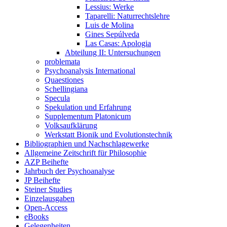
Lessius: Werke
Taparelli: Naturrechtslehre
Luis de Molina
Gines Sepúlveda
Las Casas: Apologia
Abteilung II: Untersuchungen
problemata
Psychoanalysis International
Quaestiones
Schellingiana
Specula
Spekulation und Erfahrung
Supplementum Platonicum
Volksaufklärung
Werkstatt Bionik und Evolutionstechnik
Bibliographien und Nachschlagewerke
Allgemeine Zeitschrift für Philosophie
AZP Beihefte
Jahrbuch der Psychoanalyse
JP Beihefte
Steiner Studies
Einzelausgaben
Open-Access
eBooks
Gelegenheiten