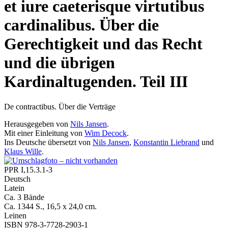
et iure caeterisque virtutibus
cardinalibus. Über die
Gerechtigkeit und das Recht
und die übrigen
Kardinaltugenden. Teil III
De contractibus. Über die Verträge
Herausgegeben von
Nils Jansen
.
Mit einer Einleitung von
Wim Decock
.
Ins Deutsche übersetzt von
Nils Jansen
,
Konstantin Liebrand
und
Klaus Wille
.
PPR I,15.3.1-3
Deutsch
Latein
Ca. 3 Bände
Ca. 1344 S., 16,5 x 24,0 cm.
Leinen
ISBN 978-3-7728-2903-1