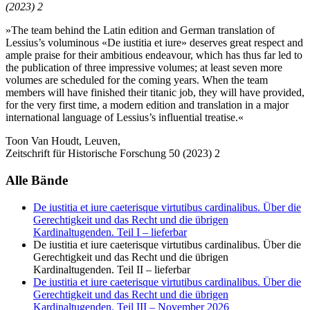
(2023) 2
»The team behind the Latin edition and German translation of
Lessius’s voluminous «De iustitia et iure» deserves great respect and
ample praise for their ambitious endeavour, which has thus far led to
the publication of three impressive volumes; at least seven more
volumes are scheduled for the coming years. When the team
members will have finished their titanic job, they will have provided,
for the very first time, a modern edition and translation in a major
international language of Lessius’s influential treatise.«
Toon Van Houdt, Leuven,
Zeitschrift für Historische Forschung 50 (2023) 2
Alle Bände
De iustitia et iure caeterisque virtutibus cardinalibus. Über die
Gerechtigkeit und das Recht und die übrigen
Kardinaltugenden. Teil I
– lieferbar
De iustitia et iure caeterisque virtutibus cardinalibus. Über die
Gerechtigkeit und das Recht und die übrigen
Kardinaltugenden. Teil II
– lieferbar
De iustitia et iure caeterisque virtutibus cardinalibus. Über die
Gerechtigkeit und das Recht und die übrigen
Kardinaltugenden. Teil III
– November 2026