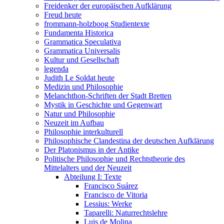
Freidenker der europäischen Aufklärung
Freud heute
frommann-holzboog Studientexte
Fundamenta Historica
Grammatica Speculativa
Grammatica Universalis
Kultur und Gesellschaft
legenda
Judith Le Soldat heute
Medizin und Philosophie
Melanchthon-Schriften der Stadt Bretten
Mystik in Geschichte und Gegenwart
Natur und Philosophie
Neuzeit im Aufbau
Philosophie interkulturell
Philosophische Clandestina der deutschen Aufklärung
Der Platonismus in der Antike
Politische Philosophie und Rechtstheorie des
Mittelalters und der Neuzeit
Abteilung I: Texte
Francisco Suárez
Francisco de Vitoria
Lessius: Werke
Taparelli: Naturrechtslehre
Luis de Molina