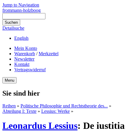
Jump to Navigation
frommann-holzboog
Detailsuche
English
Mein Konto
Warenkorb
/
Merkzettel
Newsletter
Kontakt
Vertragswiderruf
Menu
Sie sind hier
Reihen
»
Politische Philosophie und Rechtstheorie des...
»
Abteilung I: Texte
»
Lessius: Werke
»
Leonardus Lessius
:
De iustitia