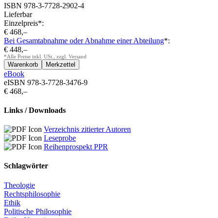
ISBN 978-3-7728-2902-4
Lieferbar
Einzelpreis*:
€ 468,–
Bei Gesamtabnahme oder Abnahme einer Abteilung
*:
€ 448,–
*Alle Preise inkl. USt., zzgl. Versand
eBook
eISBN 978-3-7728-3476-9
€ 468,–
Links / Downloads
Verzeichnis zitierter Autoren
Leseprobe
Reihenprospekt PPR
Schlagwörter
Theologie
Rechtsphilosophie
Ethik
Politische Philosophie