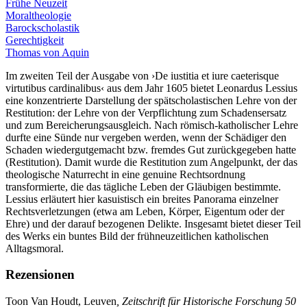
Frühe Neuzeit
Moraltheologie
Barockscholastik
Gerechtigkeit
Thomas von Aquin
Im zweiten Teil der Ausgabe von ›De iustitia et iure caeterisque
virtutibus cardinalibus‹ aus dem Jahr 1605 bietet Leonardus Lessius
eine konzentrierte Darstellung der spätscholastischen Lehre von der
Restitution: der Lehre von der Verpflichtung zum Schadensersatz
und zum Bereicherungsausgleich. Nach römisch-katholischer Lehre
durfte eine Sünde nur vergeben werden, wenn der Schädiger den
Schaden wiedergutgemacht bzw. fremdes Gut zurückgegeben hatte
(Restitution). Damit wurde die Restitution zum Angelpunkt, der das
theologische Naturrecht in eine genuine Rechtsordnung
transformierte, die das tägliche Leben der Gläubigen bestimmte.
Lessius erläutert hier kasuistisch ein breites Panorama einzelner
Rechtsverletzungen (etwa am Leben, Körper, Eigentum oder der
Ehre) und der darauf bezogenen Delikte. Insgesamt bietet dieser Teil
des Werks ein buntes Bild der frühneuzeitlichen katholischen
Alltagsmoral.
Rezensionen
Toon Van Houdt, Leuven
, Zeitschrift für Historische Forschung 50