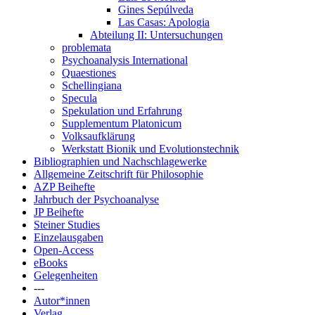
Gines Sepúlveda
Las Casas: Apologia
Abteilung II: Untersuchungen
problemata
Psychoanalysis International
Quaestiones
Schellingiana
Specula
Spekulation und Erfahrung
Supplementum Platonicum
Volksaufklärung
Werkstatt Bionik und Evolutionstechnik
Bibliographien und Nachschlagewerke
Allgemeine Zeitschrift für Philosophie
AZP Beihefte
Jahrbuch der Psychoanalyse
JP Beihefte
Steiner Studies
Einzelausgaben
Open-Access
eBooks
Gelegenheiten
---
Autor*innen
Verlag