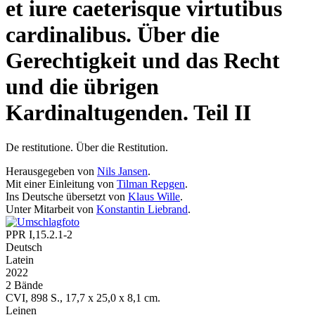
et iure caeterisque virtutibus
cardinalibus. Über die
Gerechtigkeit und das Recht
und die übrigen
Kardinaltugenden. Teil II
De restitutione. Über die Restitution.
Herausgegeben von
Nils Jansen
.
Mit einer Einleitung von
Tilman Repgen
.
Ins Deutsche übersetzt von
Klaus Wille
.
Unter Mitarbeit von
Konstantin Liebrand
.
PPR I,15.2.1-2
Deutsch
Latein
2022
2 Bände
CVI, 898 S., 17,7 x 25,0 x 8,1 cm.
Leinen