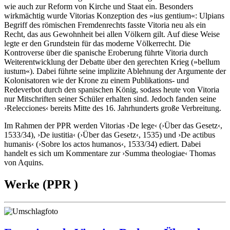
wie auch zur Reform von Kirche und Staat ein. Besonders
wirkmächtig wurde Vitorias Konzeption des »ius gentium«: Ulpians
Begriff des römischen Fremdenrechts fasste Vitoria neu als ein
Recht, das aus Gewohnheit bei allen Völkern gilt. Auf diese Weise
legte er den Grundstein für das moderne Völkerrecht. Die
Kontroverse über die spanische Eroberung führte Vitoria durch
Weiterentwicklung der Debatte über den gerechten Krieg (»bellum
iustum«). Dabei führte seine implizite Ablehnung der Argumente der
Kolonisatoren wie der Krone zu einem Publikations- und
Redeverbot durch den spanischen König, sodass heute von Vitoria
nur Mitschriften seiner Schüler erhalten sind. Jedoch fanden seine
›Relecciones‹ bereits Mitte des 16. Jahrhunderts große Verbreitung.
Im Rahmen der PPR werden Vitorias ›De lege‹ (›Über das Gesetz‹,
1533/34), ›De iustitia‹ (›Über das Gesetz‹, 1535) und ›De actibus
humanis‹ (›Sobre los actos humanos‹, 1533/34) ediert. Dabei
handelt es sich um Kommentare zur ›Summa theologiae‹ Thomas
von Aquins.
Werke (PPR )