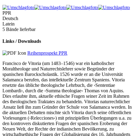
PPR
Deutsch
Latein
5 Bände lieferbar
Links / Downloads
Reihenprospekt PPR
Francisco de Vitoria (um 1483–1546) war ein katholischer
Moraltheologe und Naturrechtslehrer sowie Begründer der
spanischen Barockscholastik. 1526 wurde er an die Universität
Salamanca berufen, das intellektuelle Zentrum Spaniens. Vitoria
ersetzte das übliche theologische Lehrbuch, die ›Sententiae
Lombardi‹, durch die ›Summa theologiae‹ Thomas von Aquins.
Dies erlaubte ihm, aktuelle ethische Fragen seiner Zeit im Rahmen
des theologischen Traktates zu behandeln. Vitorias naturrechtlicher
Ansatz ließ ihn zum Gründer der Schule von Salamanca werden. In
die aktuellen Debatten mischte sich Vitoria durch seine öffentlichen
Vorlesungen (›Relecciones‹) mit prinzipiellen Überlegungen u.a. zu
den kontrovers diskutierten Fragen der spanischen Eroberung der
Neuen Welt, der Rechte der indianischen Bevölkerung, zu
wirtschaftsethische Fragen der Globalisierung des 16. Jahrhunderts