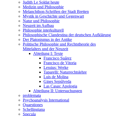
Judith Le Soldat heute
Medizin und Philosophie
Melanchthon-Schriften der Stadt Bretten
Mystik in Geschichte und Gegenwart
Natur und Philosophie
Neuzeit im Aufbau
Philosophie interkulturell
Philosophische Clandestina der deutschen Aufklärung
Der Platonismus in der Antike
Politische Philosophie und Rechtstheorie des
Mittelalters und der Neuzeit
Abteilung I: Texte
Francisco Suárez
Francisco de Vitoria
Lessius: Werke
Taparelli: Naturrechtslehre
Luis de Molina
Gines Sepúlveda
Las Casas: Apologia
Abteilung II: Untersuchungen
problemata
Psychoanalysis International
Quaestiones
Schellingiana
Specula