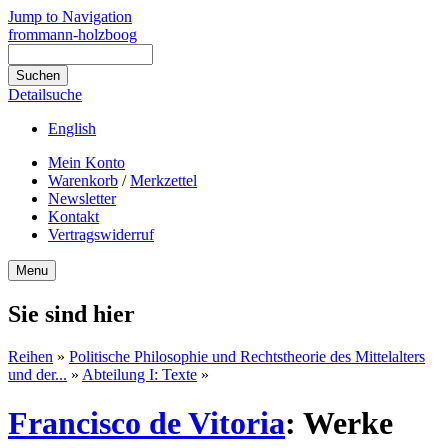
Jump to Navigation
frommann-holzboog
Detailsuche
English
Mein Konto
Warenkorb
/
Merkzettel
Newsletter
Kontakt
Vertragswiderruf
Menu
Sie sind hier
Reihen
»
Politische Philosophie und Rechtstheorie des Mittelalters
und der...
»
Abteilung I: Texte
»
Francisco de Vitoria
:
Werke