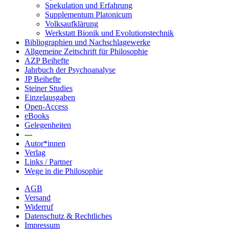
Spekulation und Erfahrung
Supplementum Platonicum
Volksaufklärung
Werkstatt Bionik und Evolutionstechnik
Bibliographien und Nachschlagewerke
Allgemeine Zeitschrift für Philosophie
AZP Beihefte
Jahrbuch der Psychoanalyse
JP Beihefte
Steiner Studies
Einzelausgaben
Open-Access
eBooks
Gelegenheiten
---
Autor*innen
Verlag
Links / Partner
Wege in die Philosophie
AGB
Versand
Widerruf
Datenschutz & Rechtliches
Impressum