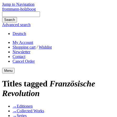
Jump to Navigation
frommann-holzboog
Advanced search
Deutsch
My Account
Shopping cart
/
Wishlist
Newsletter
Contact
Cancel Order
Menu
Titles tagged
Französische
Revolution
→
Editionen
→
Collected Works
→
Series