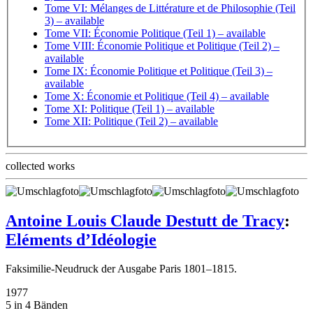
Tome VI: Mélanges de Littérature et de Philosophie (Teil
3)
– available
Tome VII: Économie Politique (Teil 1)
– available
Tome VIII: Économie Politique et Politique (Teil 2)
–
available
Tome IX: Économie Politique et Politique (Teil 3)
–
available
Tome X: Économie et Politique (Teil 4)
– available
Tome XI: Politique (Teil 1)
– available
Tome XII: Politique (Teil 2)
– available
collected works
Antoine Louis Claude Destutt de Tracy
:
Eléments d’Idéologie
Faksimilie-Neudruck der Ausgabe Paris 1801–1815.
1977
5 in 4 Bänden