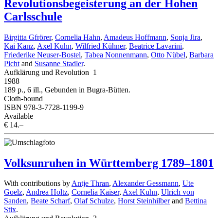
Revolutionsbegeisterung an der Hohen
Carlsschule
Birgitta Gfrörer
,
Cornelia Hahn
,
Amadeus Hoffmann
,
Sonja Jira
,
Kai Kanz
,
Axel Kuhn
,
Wilfried Kühner
,
Beatrice Lavarini
,
Friederike Neuser-Bostel
,
Tabea Nonnenmann
,
Otto Nübel
,
Barbara
Picht
and
Susanne Stadler
.
Aufklärung und Revolution 1
1988
189 p., 6 ill., Gebunden in Bugra-Bütten.
Cloth-bound
ISBN 978-3-7728-1199-9
Available
€ 14.–
Volksunruhen in Württemberg 1789–1801
With contributions by
Antje Thran
,
Alexander Gessmann
,
Ute
Goelz
,
Andrea Holtz
,
Cornelia Kaiser
,
Axel Kuhn
,
Ulrich von
Sanden
,
Beate Scharf
,
Olaf Schulze
,
Horst Steinhilber
and
Bettina
Stix
.