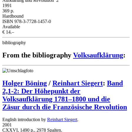
Aufklärung und Revolution 2
1991
369 p.
Hardbound
ISBN 978-3-7728-1457-0
Available
€ 14.–
bibliography
From the bibliography
Volksaufklärung
:
Holger Böning
/
Reinhart Siegert
:
Band
2,1-2: Der Höhepunkt der
Volksaufklärung 1781–1800 und die
Zäsur durch die Französische Revolution
English introduction by
Reinhart Siegert
.
2001
CXXVI, 1490 p., 2978 Spalten.