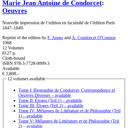
Marie Jean Antoine de Condorcet
:
Oeuvres
Nouvelle impression de l’edition en facsimilé de l’édition Paris
1847–1849.
Reprint of the edition by
F. Arago
and
A. Condorcet O'Connor
.
1968
12 Volumes
8127 p.
Cloth-bound
ISBN 978-3-7728-0099-3
Available
€ 2,808.–
12 volumes available
Tome I: Biographie de Condorcet, Correspondence et
Oeuvres Diverses
– available
Tome II: Éloges (Teil 1)
– available
Tome III: Éloges (Teil 2)
– available
Tome IV: Mélanges de Littérature et de Philosophie (Teil
1)
– available
Tome V: Mélanges de Littérature et de Philosophie (Teil
2)
– available