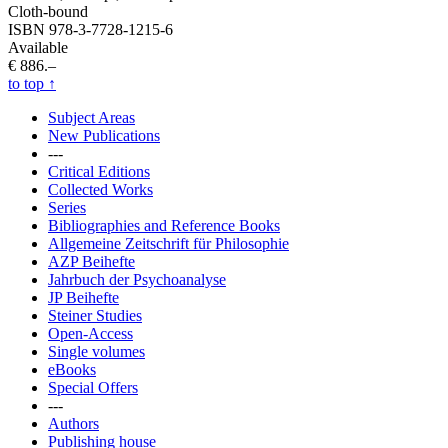
Cloth-bound
ISBN 978-3-7728-1215-6
Available
€ 886.–
to top
↑
Subject Areas
New Publications
---
Critical Editions
Collected Works
Series
Bibliographies and Reference Books
Allgemeine Zeitschrift für Philosophie
AZP Beihefte
Jahrbuch der Psychoanalyse
JP Beihefte
Steiner Studies
Open-Access
Single volumes
eBooks
Special Offers
---
Authors
Publishing house