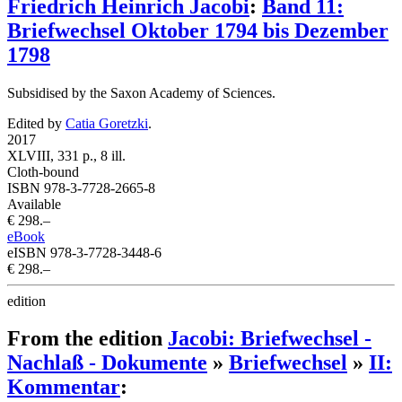
Friedrich Heinrich Jacobi
:
Band 11:
Briefwechsel Oktober 1794 bis Dezember
1798
Subsidised by the Saxon Academy of Sciences.
Edited by
Catia Goretzki
.
2017
XLVIII, 331 p., 8 ill.
Cloth-bound
ISBN 978-3-7728-2665-8
Available
€ 298.–
eBook
eISBN 978-3-7728-3448-6
€ 298.–
edition
From the edition
Jacobi: Briefwechsel -
Nachlaß - Dokumente
»
Briefwechsel
»
II:
Kommentar
: