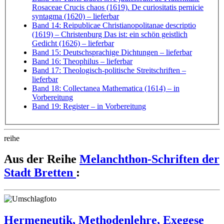
Rosaceae Crucis chaos (1619). De curiositatis pernicie
syntagma (1620)
– lieferbar
Band 14: Reipublicae Christianopolitanae descriptio
(1619) – Christenburg Das ist: ein schön geistlich
Gedicht (1626)
– lieferbar
Band 15: Deutschsprachige Dichtungen
– lieferbar
Band 16: Theophilus
– lieferbar
Band 17: Theologisch-politische Streitschriften
–
lieferbar
Band 18: Collectanea Mathematica (1614)
– in
Vorbereitung
Band 19: Register
– in Vorbereitung
reihe
Aus der Reihe
Melanchthon-Schriften der
Stadt Bretten
:
Hermeneutik, Methodenlehre, Exegese