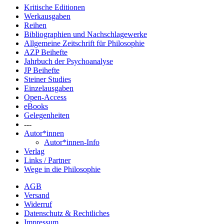
Kritische Editionen
Werkausgaben
Reihen
Bibliographien und Nachschlagewerke
Allgemeine Zeitschrift für Philosophie
AZP Beihefte
Jahrbuch der Psychoanalyse
JP Beihefte
Steiner Studies
Einzelausgaben
Open-Access
eBooks
Gelegenheiten
---
Autor*innen
Autor*innen-Info
Verlag
Links / Partner
Wege in die Philosophie
AGB
Versand
Widerruf
Datenschutz & Rechtliches
Impressum