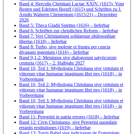
Band 4: Herculis Christiani Luctae XXIV. (1615), Vom
Besten und Edelsten Beruff (1615) und Schriften zu J.
Arndts Wahrem Christentum (1615/21)
– Dezember
2026
Band 5: Theca Gladii Spiritus (1616)
– lieferbar
Band 6: Schriften zur christlichen Reform
– lieferbar
Band 7: Veri Christianismi solidaeque philosophiae
libertas (1618)
– lieferbar
Band 8: Turbo, sive moleste et frustra per cuncta
divagans ingenium (1616)
– lieferbar
Band 9,1-2: Menippus sive dialogorum satyricorum
centuria (1617)
– 2. Halbjahr 2027
Band 10, Teil 1: Mythologia Christiana sive virtutum et
vitiorum vitae humanae imaginum libri tres (1618)
– in
Vorbereitung
Band 10, Teil 2: Mythologia Christiana sive virtutum et
vitiorum vitae humanae imaginum libri tres (1618)
– in
Vorbereitung
Band 10, Teil 3: Mythologia Christiana sive virtutum et
vitiorum vitae humanae imaginum libri tres (1618)
– in
Vorbereitung
Band 11: Peregrini in patria errores (1618)
– lieferbar
Band 12: Civis Christianus, sive Peregrini quondam
errantis restitutiones (1619)
– lieferbar
Band 13: Turris Babel sive judiciorum de Fraternitate