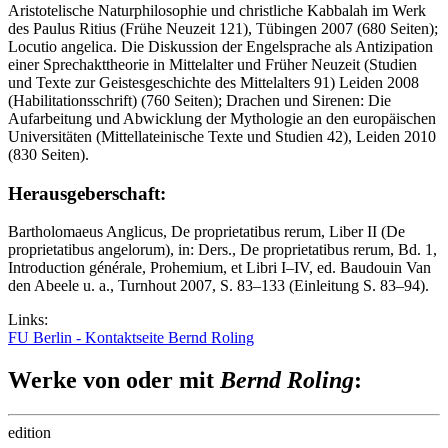
Aristotelische Naturphilosophie und christliche Kabbalah im Werk
des Paulus Ritius (Frühe Neuzeit 121), Tübingen 2007 (680 Seiten);
Locutio angelica. Die Diskussion der Engelsprache als Antizipation
einer Sprechakttheorie in Mittelalter und Früher Neuzeit (Studien
und Texte zur Geistesgeschichte des Mittelalters 91) Leiden 2008
(Habilitationsschrift) (760 Seiten); Drachen und Sirenen: Die
Aufarbeitung und Abwicklung der Mythologie an den europäischen
Universitäten (Mittellateinische Texte und Studien 42), Leiden 2010
(830 Seiten).
Herausgeberschaft:
Bartholomaeus Anglicus, De proprietatibus rerum, Liber II (De
proprietatibus angelorum), in: Ders., De proprietatibus rerum, Bd. 1,
Introduction générale, Prohemium, et Libri I–IV, ed. Baudouin Van
den Abeele u. a., Turnhout 2007, S. 83–133 (Einleitung S. 83–94).
Links:
FU Berlin - Kontaktseite Bernd Roling
Werke von oder mit
Bernd Roling
:
edition