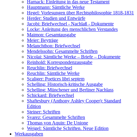
Harnack: Einleitung in das neue Testament
Hauptmann: Sämtliche Werke
Hegel: Vorlesungen über Rechtsphilosophie 1818-1831
Herder: Studien und Entwürfe
Jacobi: Briefwechsel - Nachlaß - Dokumente
Locke: Anleitung des menschlichen Verstandes
Maimon: Gesamtausgabe
Meier: Beyträge
Melanchthon: Briefwechsel
Mendelssohn: Gesammelte Schriften
Nicolai: Sämtliche Werke – Briefe – Dokumente
Reinhold: Korrespondenzausgabe
Reuchlin: Briefwechsel
Reuchlin: Sämtliche Werke
Scaliger: Poetices libri septem
Schelling: Historisch-kritische Ausgabe
Schelling: Münchener und Berliner Nachlass
Schickard: Briefwechsel
Shaftesbury (Anthony Ashley Cooper): Standard
Edition
Steiner: Schriften
Svarez: Gesammelte Schriften
Thomas von Aquin: De Unione
Weigel: Sämtliche Schriften. Neue Edition
Werkausgaben