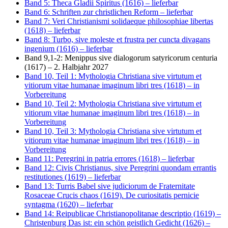
Band 5: Theca Gladii Spiritus (1616)
– lieferbar
Band 6: Schriften zur christlichen Reform
– lieferbar
Band 7: Veri Christianismi solidaeque philosophiae libertas
(1618)
– lieferbar
Band 8: Turbo, sive moleste et frustra per cuncta divagans
ingenium (1616)
– lieferbar
Band 9,1-2: Menippus sive dialogorum satyricorum centuria
(1617)
– 2. Halbjahr 2027
Band 10, Teil 1: Mythologia Christiana sive virtutum et
vitiorum vitae humanae imaginum libri tres (1618)
– in
Vorbereitung
Band 10, Teil 2: Mythologia Christiana sive virtutum et
vitiorum vitae humanae imaginum libri tres (1618)
– in
Vorbereitung
Band 10, Teil 3: Mythologia Christiana sive virtutum et
vitiorum vitae humanae imaginum libri tres (1618)
– in
Vorbereitung
Band 11: Peregrini in patria errores (1618)
– lieferbar
Band 12: Civis Christianus, sive Peregrini quondam errantis
restitutiones (1619)
– lieferbar
Band 13: Turris Babel sive judiciorum de Fraternitate
Rosaceae Crucis chaos (1619). De curiositatis pernicie
syntagma (1620)
– lieferbar
Band 14: Reipublicae Christianopolitanae descriptio (1619) –
Christenburg Das ist: ein schön geistlich Gedicht (1626)
–