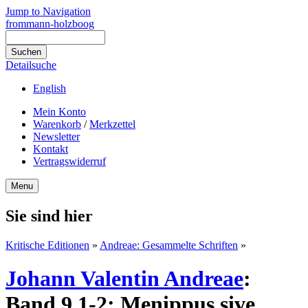
Jump to Navigation
frommann-holzboog
Detailsuche
English
Mein Konto
Warenkorb
/
Merkzettel
Newsletter
Kontakt
Vertragswiderruf
Menu
Sie sind hier
Kritische Editionen
»
Andreae: Gesammelte Schriften
»
Johann Valentin Andreae
:
Band 9,1-2: Menippus sive