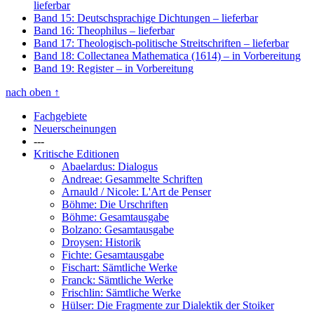
lieferbar
Band 15: Deutschsprachige Dichtungen
– lieferbar
Band 16: Theophilus
– lieferbar
Band 17: Theologisch-politische Streitschriften
– lieferbar
Band 18: Collectanea Mathematica (1614)
– in Vorbereitung
Band 19: Register
– in Vorbereitung
nach oben
↑
Fachgebiete
Neuerscheinungen
---
Kritische Editionen
Abaelardus: Dialogus
Andreae: Gesammelte Schriften
Arnauld / Nicole: L'Art de Penser
Böhme: Die Urschriften
Böhme: Gesamtausgabe
Bolzano: Gesamtausgabe
Droysen: Historik
Fichte: Gesamtausgabe
Fischart: Sämtliche Werke
Franck: Sämtliche Werke
Frischlin: Sämtliche Werke
Hülser: Die Fragmente zur Dialektik der Stoiker