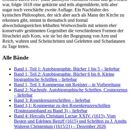
war, folgte 1618 eine gekürzte und teils abgemilderte, teils aber
sogar noch verschärfte zweite Auflage. Ein Nachfahre des
kynischen Philosophen, der sich aber auch als Mann der Kirche zu
erkennen gibt, nimmt in thematisch und formal
abwechslungsreichen lebhaften Wortwechseln mit seinem eher
konservativ gestimmten Gegenüber die verschiedenen Formen der
Heuchelei aufs Korn, wie sie bei der Begegnung von Arm und
Reich, wahren und Scheinchristen und Gelehrten und Scharlatanen
zu Tage treten.
Alle Bände
Band 1, Teil 1: Autobiographie. Bücher 1 bis 5
– lieferbar
Band 1, Teil 2: Autobiographie. Bücher 6 bis 8. Kleine
biographische Schriften
– lieferbar
Band 1, Teil 3: Kommentar mit Register
– in Vorbereitung
Band 2: Nachrufe, Autobiographische Schriften, Cosmoxenus
– lieferbar
Band 3: Rosenkreuzerschriften
– lieferbar
Band 3,1: Kommentar zu den Rosenkreuzerschriften
(Ergänzungsband zu Band 3)
– lieferbar
Band 4: Herculis Christiani Luctae XXIV. (1615), Vom
Besten und Edelsten Beruff (1615) und Schriften zu J. Arndts
Wahrem Christentum (1615/21)
– Dezember 2026