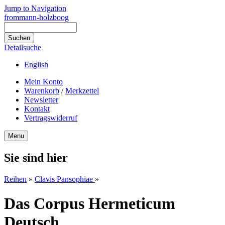
Jump to Navigation
frommann-holzboog
Detailsuche
English
Mein Konto
Warenkorb
/
Merkzettel
Newsletter
Kontakt
Vertragswiderruf
Menu
Sie sind hier
Reihen
»
Clavis Pansophiae
»
Das Corpus Hermeticum
Deutsch