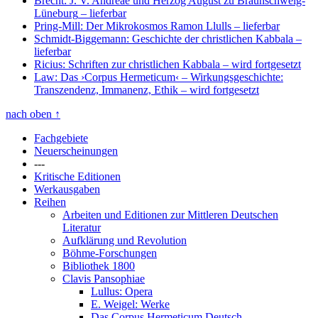
Brecht: J. V. Andreae und Herzog August zu Braunschweig-
Lüneburg
– lieferbar
Pring-Mill: Der Mikrokosmos Ramon Llulls
– lieferbar
Schmidt-Biggemann: Geschichte der christlichen Kabbala
–
lieferbar
Ricius: Schriften zur christlichen Kabbala
– wird fortgesetzt
Law: Das ›Corpus Hermeticum‹ – Wirkungsgeschichte:
Transzendenz, Immanenz, Ethik
– wird fortgesetzt
nach oben
↑
Fachgebiete
Neuerscheinungen
---
Kritische Editionen
Werkausgaben
Reihen
Arbeiten und Editionen zur Mittleren Deutschen
Literatur
Aufklärung und Revolution
Böhme-Forschungen
Bibliothek 1800
Clavis Pansophiae
Lullus: Opera
E. Weigel: Werke
Das Corpus Hermeticum Deutsch