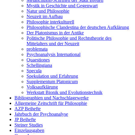
Melanchthon-Schriften der Stadt Bretten
Mystik in Geschichte und Gegenwart
Natur und Philosophie
Neuzeit im Aufbau
Philosophie interkulturell
Philosophische Clandestina der deutschen Aufklärung
Der Platonismus in der Antike
Politische Philosophie und Rechtstheorie des
Mittelalters und der Neuzeit
problemata
Psychoanalysis International
Quaestiones
Schellingiana
Specula
Spekulation und Erfahrung
Supplementum Platonicum
Volksaufklärung
Werkstatt Bionik und Evolutionstechnik
Bibliographien und Nachschlagewerke
Allgemeine Zeitschrift für Philosophie
AZP Beihefte
Jahrbuch der Psychoanalyse
JP Beihefte
Steiner Studies
Einzelausgaben