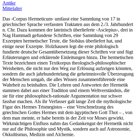
Antike
Mittelalter
Das ›Corpus Hermeticum‹ umfasst eine Sammlung von 17 in
griechischer Sprache verfassten Traktaten aus dem 2./3. Jahrhundert
n. Chr. Dazu kommen der lateinisch überlieferte ›Asclepius‹, drei in
Nag Hammadi gefundene Schriften, eine Sammlung von 29
Exzerpten hermetischer Texte, die Stobäus überliefert hat, und
einige neue Exzerpte. Holzhausen legt die erste philologisch
fundierte deutsche Gesamtübersetzung dieser Schriften vor und fügt
Erläuterungen und erklärende Einleitungen hinzu. Die hermetischen
Texte bezeichnen einen Textkorpus theologisch-philosophischer
Weisheiten, die nicht nur den Weg zur Erlösung aufzeigen könnten,
sondern die auch jahrhundertelang die geheimnisvolle Überzeugung
der Menschen umgab, die alles Wissen zusammenführende eine
Wahrheit zu beinhalten. Die Lehren und Antworten der Hermetik
stammen dabei aus einer Tradition und einem Weltverständnis, die
sie für eine philosophisch-rationale Argumentation nur schwer
fassbar machen. Als ihr Verfasser galt lange Zeit die mythologische
Figur des Hermes Trismegistos – eine Verschmelzung des
griechischen Gottes Hermes mit dem ägyptischen Gott Thot – , von
dem man meinte, er habe bereits in der Zeit vor Moses gewirkt.
Wirkmächtigen Einfluss nahm das Gedankengut der Hermetik nicht
nur auf die Philosophie und Mystik, sondern auch auf Astronomie,
Okkultismus, Medizin und Alchemie.