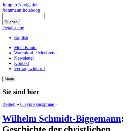
Jump to Navigation
frommann-holzboog
Detailsuche
English
Mein Konto
Warenkorb
/
Merkzettel
Newsletter
Kontakt
Vertragswiderruf
Menu
Sie sind hier
Reihen
»
Clavis Pansophiae
»
Wilhelm Schmidt-Biggemann
:
Geschichte der christlichen