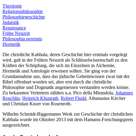
Theologie
Religionsphilosophie
Philosophiegeschichte
Judaistik
Renaissance
Frühe Neuzeit
Philosophia perennis
Hermetik
Die christliche Kabbala, deren Geschichte hier erstmals vorgelegt
wird, galt in der Frühen Neuzeit als Schlüsselwissenschaft zu den
Kräften der Schöpfung, die sich im Einzelnen in Alchemie,
Hermetik und Astrologie erweisen sollten. Sie ging von der
Grundannahme aus, dass das jüdische Geheimwissen zwar mit der
Bibel offenbart worden sei, aber erst durch die christliche
Philosophie und Dogmatik angemessen verstanden werden könne.
Zu bekannten Vertretern zählten u.a.
Pico della Mirandola
,
Johannes
Reuchlin
,
Heinrich Khunrath
,
Robert Fludd
,
Athanasius Kircher
und
Christian Knorr von Rosenroth
.
Wilhelm Schmidt-Biggemanns Werk zur Geschichte der christlichen
Kabbala wurde im Oktober 2013 mit dem Hamann-Forschungspreis
ausgezeichnet.