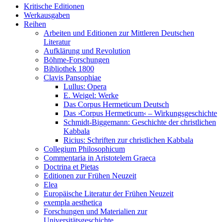
Kritische Editionen
Werkausgaben
Reihen
Arbeiten und Editionen zur Mittleren Deutschen
Literatur
Aufklärung und Revolution
Böhme-Forschungen
Bibliothek 1800
Clavis Pansophiae
Lullus: Opera
E. Weigel: Werke
Das Corpus Hermeticum Deutsch
Das ›Corpus Hermeticum‹ – Wirkungsgeschichte
Schmidt-Biggemann: Geschichte der christlichen
Kabbala
Ricius: Schriften zur christlichen Kabbala
Collegium Philosophicum
Commentaria in Aristotelem Graeca
Doctrina et Pietas
Editionen zur Frühen Neuzeit
Elea
Europäische Literatur der Frühen Neuzeit
exempla aesthetica
Forschungen und Materialien zur
Universitätsgeschichte