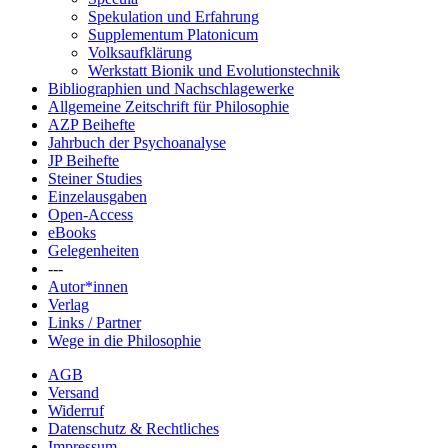
Spekulation und Erfahrung
Supplementum Platonicum
Volksaufklärung
Werkstatt Bionik und Evolutionstechnik
Bibliographien und Nachschlagewerke
Allgemeine Zeitschrift für Philosophie
AZP Beihefte
Jahrbuch der Psychoanalyse
JP Beihefte
Steiner Studies
Einzelausgaben
Open-Access
eBooks
Gelegenheiten
---
Autor*innen
Verlag
Links / Partner
Wege in die Philosophie
AGB
Versand
Widerruf
Datenschutz & Rechtliches
Impressum