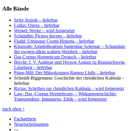
Alle Bände
Sefer Jezirah
– lieferbar
Lullus: Opera
– lieferbar
Weigel: Werke
– wird fortgesetzt
Schmidlin: Pictura docens
– lieferbar
Fludd: Utriusque Cosmi Historia
– lieferbar
Khunrath: Amphitheatrum Sapientiae Aeternae – Schauplatz
der ewigen allein wahren Weisheit
– lieferbar
Das Corpus Hermeticum Deutsch
– lieferbar
Brecht: J. V. Andreae und Herzog August zu Braunschweig-
Lüneburg
– lieferbar
Pring-Mill: Der Mikrokosmos Ramon Llulls
– lieferbar
Schmidt-Biggemann: Geschichte der christlichen Kabbala
–
lieferbar
Ricius: Schriften zur christlichen Kabbala
– wird fortgesetzt
Law: Das ›Corpus Hermeticum‹ – Wirkungsgeschichte:
Transzendenz, Immanenz, Ethik
– wird fortgesetzt
nach oben
↑
Fachgebiete
Neuerscheinungen
---