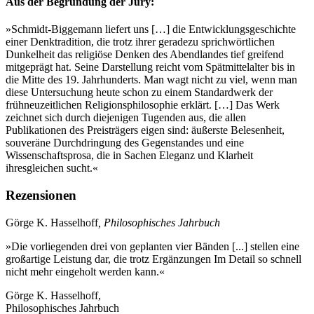
Aus der Begründung der Jury:
»Schmidt-Biggemann liefert uns […] die Entwicklungsgeschichte
einer Denktradition, die trotz ihrer geradezu sprichwörtlichen
Dunkelheit das religiöse Denken des Abendlandes tief greifend
mitgeprägt hat. Seine Darstellung reicht vom Spätmittelalter bis in
die Mitte des 19. Jahrhunderts. Man wagt nicht zu viel, wenn man
diese Untersuchung heute schon zu einem Standardwerk der
frühneuzeitlichen Religionsphilosophie erklärt. […] Das Werk
zeichnet sich durch diejenigen Tugenden aus, die allen
Publikationen des Preisträgers eigen sind: äußerste Belesenheit,
souveräne Durchdringung des Gegenstandes und eine
Wissenschaftsprosa, die in Sachen Eleganz und Klarheit
ihresgleichen sucht.«
Rezensionen
Görge K. Hasselhoff
, Philosophisches Jahrbuch
»Die vorliegenden drei von geplanten vier Bänden [...] stellen eine
großartige Leistung dar, die trotz Ergänzungen Im Detail so schnell
nicht mehr eingeholt werden kann.«
Görge K. Hasselhoff,
Philosophisches Jahrbuch