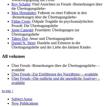
Roy Schafer
: Fünf Ansichten zu Freuds ›Bemerkungen über
die Übertragungsliebe‹
Max Hernández
: Fußnote zu einer Fußnote in den
›Bemerkungen über die Übertragungsliebe‹
Fidias Cesio
: Ödipale Tragädie im psychoanalytischen
Prozeß: Die Übertragungsliebe
Jorge Canestri
: Feuerlärm: Überlegungen zur
Übertragungsliebe
Takeo Doi
:
Amae
und Übertragungsliebe
Daniel N. Stern
: Handeln und Erinnern in der
Übertragungsliebe und der Liebe des kleinen Kindes
All volumes
Über Freuds ›Bemerkungen über die Übertragungsliebe‹
–
available
Über Freuds ›Zur Einführung des Narzißmus‹
– available
Über Freuds »Die endliche und die unendliche Analyse«
–
available
to top
↑
Subject Areas
New Publications