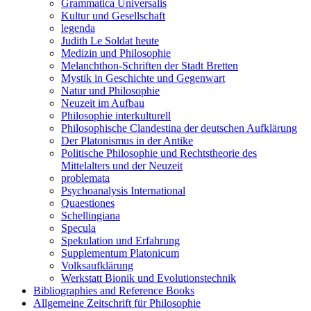
Grammatica Universalis
Kultur und Gesellschaft
legenda
Judith Le Soldat heute
Medizin und Philosophie
Melanchthon-Schriften der Stadt Bretten
Mystik in Geschichte und Gegenwart
Natur und Philosophie
Neuzeit im Aufbau
Philosophie interkulturell
Philosophische Clandestina der deutschen Aufklärung
Der Platonismus in der Antike
Politische Philosophie und Rechtstheorie des
Mittelalters und der Neuzeit
problemata
Psychoanalysis International
Quaestiones
Schellingiana
Specula
Spekulation und Erfahrung
Supplementum Platonicum
Volksaufklärung
Werkstatt Bionik und Evolutionstechnik
Bibliographies and Reference Books
Allgemeine Zeitschrift für Philosophie