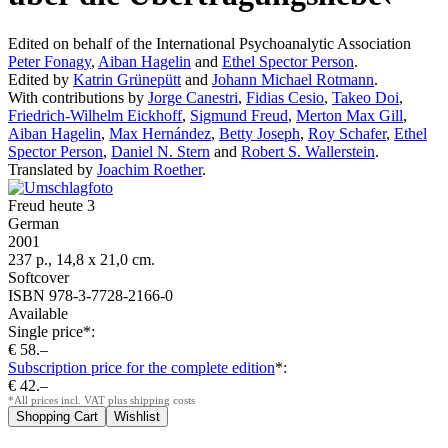
Edited on behalf of the International Psychoanalytic Association
Peter Fonagy
,
Aiban Hagelin
and
Ethel Spector Person
.
Edited by
Katrin Grünepütt
and
Johann Michael Rotmann
.
With contributions by
Jorge Canestri
,
Fidias Cesio
,
Takeo Doi
,
Friedrich-Wilhelm Eickhoff
,
Sigmund Freud
,
Merton Max Gill
,
Aiban Hagelin
,
Max Hernández
,
Betty Joseph
,
Roy Schafer
,
Ethel
Spector Person
,
Daniel N. Stern
and
Robert S. Wallerstein
.
Translated by
Joachim Roether
.
Freud heute 3
German
2001
237 p., 14,8 x 21,0 cm.
Softcover
ISBN 978-3-7728-2166-0
Available
Single price*:
€ 58.–
Subscription price for the complete edition
*:
€ 42.–
*All prices incl. VAT plus shipping costs