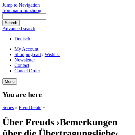
Jump to Navigation
frommann-holzboog
Advanced search
Deutsch
My Account
Shopping cart
/
Wishlist
Newsletter
Contact
Cancel Order
Menu
You are here
Series
»
Freud heute
»
Über Freuds ›Bemerkungen
über die Übertragungsliebe‹