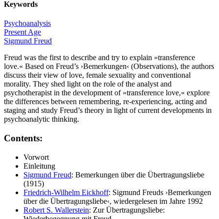
Keywords
Psychoanalysis
Present Age
Sigmund Freud
Freud was the first to describe and try to explain »transference
love.« Based on Freud’s ›Bemerkungen‹ (Observations), the authors
discuss their view of love, female sexuality and conventional
morality. They shed light on the role of the analyst and
psychotherapist in the development of »transference love,« explore
the differences between remembering, re-experiencing, acting and
staging and study Freud’s theory in light of current developments in
psychoanalytic thinking.
Contents:
Vorwort
Einleitung
Sigmund Freud
: Bemerkungen über die Übertragungsliebe
(1915)
Friedrich-Wilhelm Eickhoff
: Sigmund Freuds ›Bemerkungen
über die Übertragungsliebe‹, wiedergelesen im Jahre 1992
Robert S. Wallerstein
: Zur Übertragungsliebe:
Wiederbegegnung mit Freud