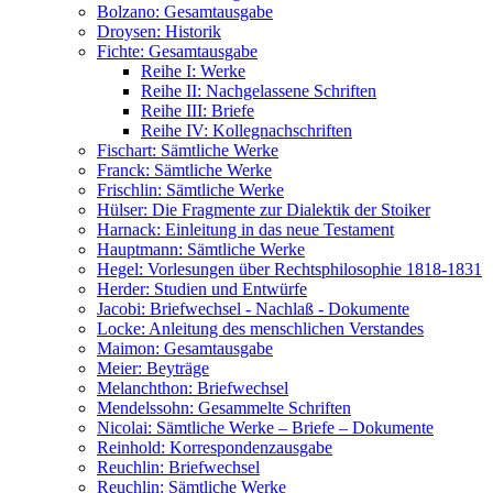
Bolzano: Gesamtausgabe
Droysen: Historik
Fichte: Gesamtausgabe
Reihe I: Werke
Reihe II: Nachgelassene Schriften
Reihe III: Briefe
Reihe IV: Kollegnachschriften
Fischart: Sämtliche Werke
Franck: Sämtliche Werke
Frischlin: Sämtliche Werke
Hülser: Die Fragmente zur Dialektik der Stoiker
Harnack: Einleitung in das neue Testament
Hauptmann: Sämtliche Werke
Hegel: Vorlesungen über Rechtsphilosophie 1818-1831
Herder: Studien und Entwürfe
Jacobi: Briefwechsel - Nachlaß - Dokumente
Locke: Anleitung des menschlichen Verstandes
Maimon: Gesamtausgabe
Meier: Beyträge
Melanchthon: Briefwechsel
Mendelssohn: Gesammelte Schriften
Nicolai: Sämtliche Werke – Briefe – Dokumente
Reinhold: Korrespondenzausgabe
Reuchlin: Briefwechsel
Reuchlin: Sämtliche Werke