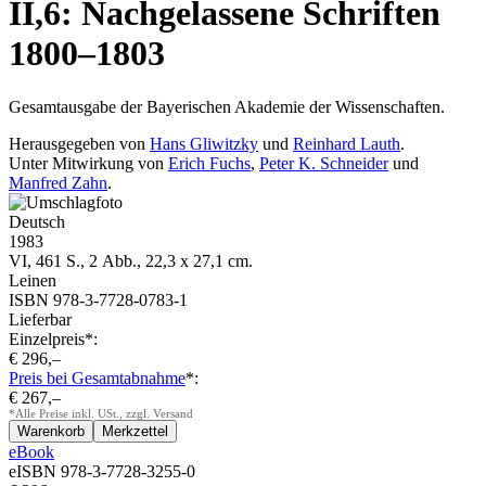
II,6: Nachgelassene Schriften
1800–1803
Gesamtausgabe der Bayerischen Akademie der Wissenschaften.
Herausgegeben von
Hans Gliwitzky
und
Reinhard Lauth
.
Unter Mitwirkung von
Erich Fuchs
,
Peter K. Schneider
und
Manfred Zahn
.
Deutsch
1983
VI, 461 S., 2 Abb., 22,3 x 27,1 cm.
Leinen
ISBN 978-3-7728-0783-1
Lieferbar
Einzelpreis*:
€ 296,–
Preis bei Gesamtabnahme
*:
€ 267,–
*Alle Preise inkl. USt., zzgl. Versand
eBook
eISBN 978-3-7728-3255-0