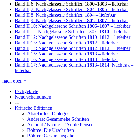
Band II,6: Nachgelassene Schriften 1800–1803
– lieferbar
Band II,7: Nachgelassene Schriften 1804–1805
– lieferbar
Band II,8: Nachgelassene Schriften 1804
– lieferbar
Band II,9: Nachgelassene Schriften 1805–1807
– lieferbar
Band II,10: Nachgelassene Schriften 1806–1807
– lieferbar
Band II,11: Nachgelassene Schriften 1807–1810
– lieferbar
Band II,12: Nachgelassene Schriften 1810–1812
– lieferbar
Band II;13: Nachgelassene Schriften 1812
– lieferbar
Band II,14: Nachgelassene Schriften 1812–1813
– lieferbar
Band II,15: Nachgelassene Schriften 1813
– lieferbar
Band II,16: Nachgelassene Schriften 1813
– lieferbar
Band II,17: Nachgelassene Schriften 1813–1814. Nachtrag
–
lieferbar
nach oben
↑
Fachgebiete
Neuerscheinungen
---
Kritische Editionen
Abaelardus: Dialogus
Andreae: Gesammelte Schriften
Arnauld / Nicole: L'Art de Penser
Böhme: Die Urschriften
Böhme: Gesamtausgabe