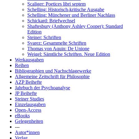
Scaliger: Poetices libri septem
Schelling: Historisch-kritische Ausgabe
Schelling: Münchener und Berliner Nachlass
Schickard: Briefwechsel
Shaftesbury (Anthony Ashley Cooper): Standard
Edition
Steiner: Schriften
Svarez: Gesammelte Schriften
Thomas von Aquin: De Unione
Weigel: Sämtliche Schriften. Neue Edition
Werkausgaben
Reihen
Bibliographien und Nachschlagewerke
Allgemeine Zeitschrift für Philosophie
AZP Beihefte
Jahrbuch der Psychoanalyse
JP Beihefte
Steiner Studies
Einzelausgaben
Open-Access
eBooks
Gelegenheiten
---
Autor*innen
Verlag