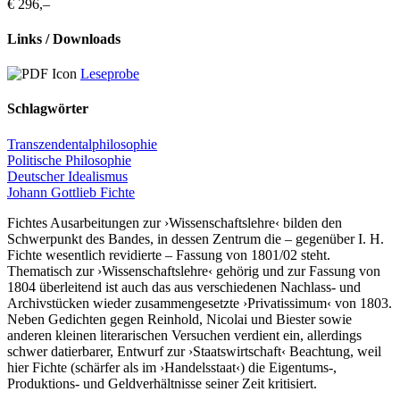
€ 296,–
Links / Downloads
Leseprobe
Schlagwörter
Transzendentalphilosophie
Politische Philosophie
Deutscher Idealismus
Johann Gottlieb Fichte
Fichtes Ausarbeitungen zur ›Wissenschaftslehre‹ bilden den
Schwerpunkt des Bandes, in dessen Zentrum die – gegenüber I. H.
Fichte wesentlich revidierte – Fassung von 1801/02 steht.
Thematisch zur ›Wissenschaftslehre‹ gehörig und zur Fassung von
1804 überleitend ist auch das aus verschiedenen Nachlass- und
Archivstücken wieder zusammengesetzte ›Privatissimum‹ von 1803.
Neben Gedichten gegen Reinhold, Nicolai und Biester sowie
anderen kleinen literarischen Versuchen verdient ein, allerdings
schwer datierbarer, Entwurf zur ›Staatswirtschaft‹ Beachtung, weil
hier Fichte (schärfer als im ›Handelsstaat‹) die Eigentums-,
Produktions- und Geldverhältnisse seiner Zeit kritisiert.