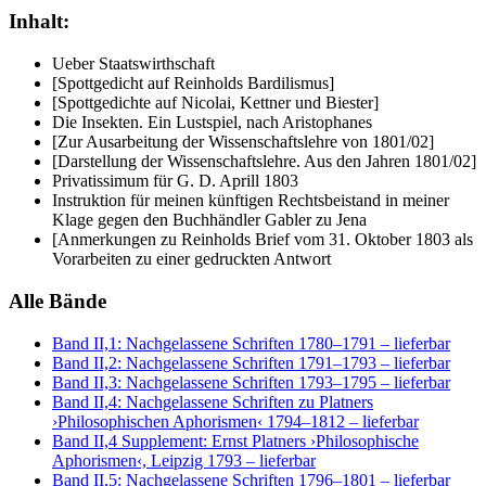
Inhalt:
Ueber Staatswirthschaft
[Spottgedicht auf Reinholds Bardilismus]
[Spottgedichte auf Nicolai, Kettner und Biester]
Die Insekten. Ein Lustspiel, nach Aristophanes
[Zur Ausarbeitung der Wissenschaftslehre von 1801/02]
[Darstellung der Wissenschaftslehre. Aus den Jahren 1801/02]
Privatissimum für G. D. Aprill 1803
Instruktion für meinen künftigen Rechtsbeistand in meiner
Klage gegen den Buchhändler Gabler zu Jena
[Anmerkungen zu Reinholds Brief vom 31. Oktober 1803 als
Vorarbeiten zu einer gedruckten Antwort
Alle Bände
Band II,1: Nachgelassene Schriften 1780–1791
– lieferbar
Band II,2: Nachgelassene Schriften 1791–1793
– lieferbar
Band II,3: Nachgelassene Schriften 1793–1795
– lieferbar
Band II,4: Nachgelassene Schriften zu Platners
›Philosophischen Aphorismen‹ 1794–1812
– lieferbar
Band II,4 Supplement: Ernst Platners ›Philosophische
Aphorismen‹, Leipzig 1793
– lieferbar
Band II,5: Nachgelassene Schriften 1796–1801
– lieferbar