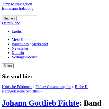
Jump to Navigation
frommann-holzboog
Detailsuche
English
Mein Konto
Warenkorb
/
Merkzettel
Newsletter
Kontakt
Vertragswiderruf
Menu
Sie sind hier
Kritische Editionen
»
Fichte: Gesamtausgabe
»
Reihe II:
Nachgelassene Schriften
»
Johann Gottlieb Fichte
:
Band