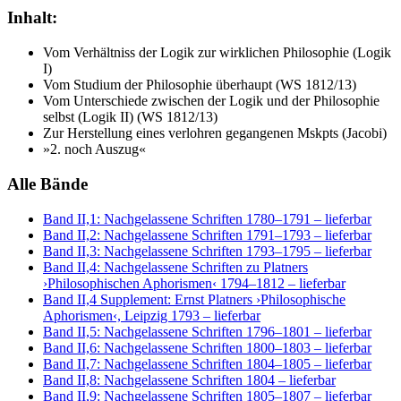
Inhalt:
Vom Verhältniss der Logik zur wirklichen Philosophie (Logik
I)
Vom Studium der Philosophie überhaupt (WS 1812/13)
Vom Unterschiede zwischen der Logik und der Philosophie
selbst (Logik II) (WS 1812/13)
Zur Herstellung eines verlohren gegangenen Mskpts (Jacobi)
»2. noch Auszug«
Alle Bände
Band II,1: Nachgelassene Schriften 1780–1791
– lieferbar
Band II,2: Nachgelassene Schriften 1791–1793
– lieferbar
Band II,3: Nachgelassene Schriften 1793–1795
– lieferbar
Band II,4: Nachgelassene Schriften zu Platners
›Philosophischen Aphorismen‹ 1794–1812
– lieferbar
Band II,4 Supplement: Ernst Platners ›Philosophische
Aphorismen‹, Leipzig 1793
– lieferbar
Band II,5: Nachgelassene Schriften 1796–1801
– lieferbar
Band II,6: Nachgelassene Schriften 1800–1803
– lieferbar
Band II,7: Nachgelassene Schriften 1804–1805
– lieferbar
Band II,8: Nachgelassene Schriften 1804
– lieferbar
Band II,9: Nachgelassene Schriften 1805–1807
– lieferbar