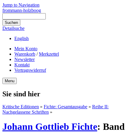
Jump to Navigation
frommann-holzboog
Detailsuche
English
Mein Konto
Warenkorb
/
Merkzettel
Newsletter
Kontakt
Vertragswiderruf
Menu
Sie sind hier
Kritische Editionen
»
Fichte: Gesamtausgabe
»
Reihe II:
Nachgelassene Schriften
»
Johann Gottlieb Fichte
:
Band