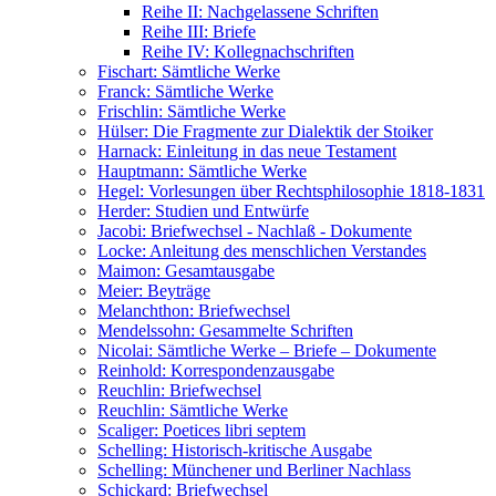
Reihe II: Nachgelassene Schriften
Reihe III: Briefe
Reihe IV: Kollegnachschriften
Fischart: Sämtliche Werke
Franck: Sämtliche Werke
Frischlin: Sämtliche Werke
Hülser: Die Fragmente zur Dialektik der Stoiker
Harnack: Einleitung in das neue Testament
Hauptmann: Sämtliche Werke
Hegel: Vorlesungen über Rechtsphilosophie 1818-1831
Herder: Studien und Entwürfe
Jacobi: Briefwechsel - Nachlaß - Dokumente
Locke: Anleitung des menschlichen Verstandes
Maimon: Gesamtausgabe
Meier: Beyträge
Melanchthon: Briefwechsel
Mendelssohn: Gesammelte Schriften
Nicolai: Sämtliche Werke – Briefe – Dokumente
Reinhold: Korrespondenzausgabe
Reuchlin: Briefwechsel
Reuchlin: Sämtliche Werke
Scaliger: Poetices libri septem
Schelling: Historisch-kritische Ausgabe
Schelling: Münchener und Berliner Nachlass
Schickard: Briefwechsel