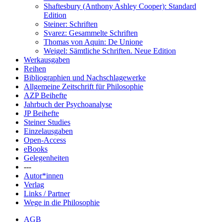
Shaftesbury (Anthony Ashley Cooper): Standard
Edition
Steiner: Schriften
Svarez: Gesammelte Schriften
Thomas von Aquin: De Unione
Weigel: Sämtliche Schriften. Neue Edition
Werkausgaben
Reihen
Bibliographien und Nachschlagewerke
Allgemeine Zeitschrift für Philosophie
AZP Beihefte
Jahrbuch der Psychoanalyse
JP Beihefte
Steiner Studies
Einzelausgaben
Open-Access
eBooks
Gelegenheiten
---
Autor*innen
Verlag
Links / Partner
Wege in die Philosophie
AGB