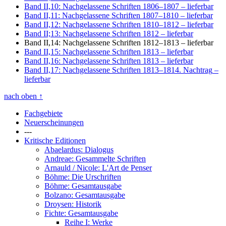
Band II,10: Nachgelassene Schriften 1806–1807
– lieferbar
Band II,11: Nachgelassene Schriften 1807–1810
– lieferbar
Band II,12: Nachgelassene Schriften 1810–1812
– lieferbar
Band II;13: Nachgelassene Schriften 1812
– lieferbar
Band II,14: Nachgelassene Schriften 1812–1813
– lieferbar
Band II,15: Nachgelassene Schriften 1813
– lieferbar
Band II,16: Nachgelassene Schriften 1813
– lieferbar
Band II,17: Nachgelassene Schriften 1813–1814. Nachtrag
–
lieferbar
nach oben
↑
Fachgebiete
Neuerscheinungen
---
Kritische Editionen
Abaelardus: Dialogus
Andreae: Gesammelte Schriften
Arnauld / Nicole: L'Art de Penser
Böhme: Die Urschriften
Böhme: Gesamtausgabe
Bolzano: Gesamtausgabe
Droysen: Historik
Fichte: Gesamtausgabe
Reihe I: Werke