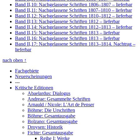
Band II,10: Nachgelassene Schriften 1806–1807
– lieferbar
Band II,11: Nachgelassene Schriften 1807–1810
– lieferbar
Band II,12: Nachgelassene Schriften 1810–1812
– lieferbar
Band II;13: Nachgelassene Schriften 1812
– lieferbar
Band II,14: Nachgelassene Schriften 1812–1813
– lieferbar
Band II,15: Nachgelassene Schriften 1813
– lieferbar
Band II,16: Nachgelassene Schriften 1813
– lieferbar
Band II,17: Nachgelassene Schriften 1813–1814. Nachtrag
–
lieferbar
nach oben
↑
Fachgebiete
Neuerscheinungen
---
Kritische Editionen
Abaelardus: Dialogus
Andreae: Gesammelte Schriften
Arnauld / Nicole: L'Art de Penser
Böhme: Die Urschriften
Böhme: Gesamtausgabe
Bolzano: Gesamtausgabe
Droysen: Historik
Fichte: Gesamtausgabe
Reihe I: Werke