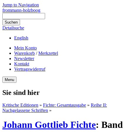
Jump to Navigation
frommann-holzboog
Detailsuche
English
Mein Konto
Warenkorb
/
Merkzettel
Newsletter
Kontakt
Vertragswiderruf
Menu
Sie sind hier
Kritische Editionen
»
Fichte: Gesamtausgabe
»
Reihe II:
Nachgelassene Schriften
»
Johann Gottlieb Fichte
:
Band