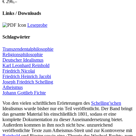
€ 296,–
Links / Downloads
Leseprobe
Schlagwörter
Transzendentalphilosophie
Religionsphilosophie
Deutscher Idealismus
Karl Leonhard Reinhold
Friedrich Nicolai
Friedrich Heinrich Jacobi
Joseph Friedrich Schelling
Atheismus
Johann Gottlieb Fichte
Von den vielen schriftlichen Erörterungen des
Schelling’schen
Idealismus wurde bisher nur ein Teil veröffentlicht. Der Band bringt
das gesamte Material bis einschließlich 1801, sodass er eine
komplette Dokumentation zu dieser Auseinandersetzung bietet.
Außerdem kommen in ihm noch nicht bzw. unzureichend
veröffentlichte Texte zum Atheismus-Streit und zur Kontroverse mit
Reinhold
und
Biester
sowie eine ›Theorie des Wechsel-Rechts‹ zum