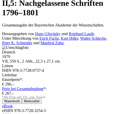
II,5: Nachgelassene Schriften
1796–1801
Gesamtausgabe der Bayerischen Akademie der Wissenschaften.
Herausgegeben von
Hans Gliwitzky
und
Reinhard Lauth
.
Unter Mitwirkung von
Erich Fuchs
,
Kurt Hiller
,
Walter Schieche
,
Peter K. Schneider
und
Manfred Zahn
.
Deutsch
1979
VII, 559 S., 2 Abb., 22,3 x 27,1 cm.
Leinen
ISBN 978-3-7728-0737-4
Lieferbar
Einzelpreis*:
€ 296,–
Preis bei Gesamtabnahme
*:
€ 267,–
*Alle Preise inkl. USt., zzgl. Versand
eBook
eISBN 978-3-7728-3254-3