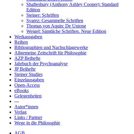
Shaftesbury (Anthony Ashley Cooper): Standard
Edition
Steiner: Schriften
Svarez: Gesammelte Schriften
Thomas von Aquin: De Unione
Weigel: Sämtliche Schriften. Neue Edition
Werkausgaben
Reihen
Bibliographien und Nachschlagewerke
Allgemeine Zeitschrift für Philosophie
AZP Beihefte
Jahrbuch der Psychoanalyse
JP Beihefte
Steiner Studies
Einzelausgaben
Open-Access
eBooks
Gelegenheiten
---
Autor*innen
Verlag
Links / Partner
Wege in die Philosophie
AGB