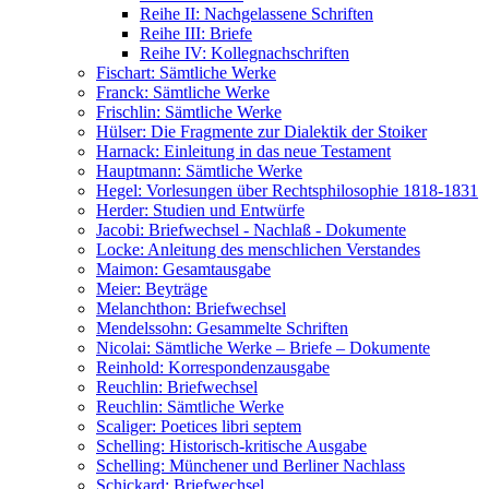
Reihe II: Nachgelassene Schriften
Reihe III: Briefe
Reihe IV: Kollegnachschriften
Fischart: Sämtliche Werke
Franck: Sämtliche Werke
Frischlin: Sämtliche Werke
Hülser: Die Fragmente zur Dialektik der Stoiker
Harnack: Einleitung in das neue Testament
Hauptmann: Sämtliche Werke
Hegel: Vorlesungen über Rechtsphilosophie 1818-1831
Herder: Studien und Entwürfe
Jacobi: Briefwechsel - Nachlaß - Dokumente
Locke: Anleitung des menschlichen Verstandes
Maimon: Gesamtausgabe
Meier: Beyträge
Melanchthon: Briefwechsel
Mendelssohn: Gesammelte Schriften
Nicolai: Sämtliche Werke – Briefe – Dokumente
Reinhold: Korrespondenzausgabe
Reuchlin: Briefwechsel
Reuchlin: Sämtliche Werke
Scaliger: Poetices libri septem
Schelling: Historisch-kritische Ausgabe
Schelling: Münchener und Berliner Nachlass
Schickard: Briefwechsel