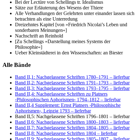
Bei der Lectüre von Schellings tr. Idealismus
Sätze zur Erläuterung des Wesens der Thiere
Alle Verhandlungen der Gelehrten unter einander lassen sich
betrachten als eine Unterredung
Dreizehntes Kapitel [von »Friedrich Nicolai’s Leben und
sonderbaren Meinungen«]
Nachschrift an Reinhold
[Zu Schellings »Darstellung meines Systems der
Philosophie«]
Ueber Kleinstädterei in den Wissenschaften: an Biester
Alle Bände
Band II,1: Nachgelassene Schriften 1780–1791
– lieferbar
Band II,2: Nachgelassene Schriften 1791–1793
– lieferbar
Band II,3: Nachgelassene Schriften 1793–1795
– lieferbar
Band II,4: Nachgelassene Schriften zu Platners
›Philosophischen Aphorismen‹ 1794–1812
– lieferbar
Band II,4 Supplement: Ernst Platners ›Philosophische
Aphorismen‹, Leipzig 1793
– lieferbar
Band II,5: Nachgelassene Schriften 1796–1801
– lieferbar
Band II,6: Nachgelassene Schriften 1800–1803
– lieferbar
Band II,7: Nachgelassene Schriften 1804–1805
– lieferbar
Band II,8: Nachgelassene Schriften 1804
– lieferbar
Band II,9: Nachgelassene Schriften 1805–1807
– lieferbar