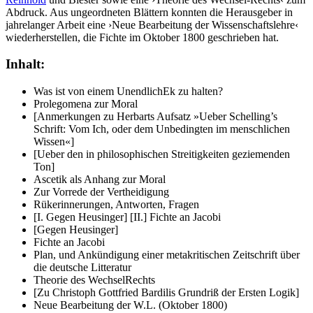
Abdruck. Aus ungeordneten Blättern konnten die Herausgeber in
jahrelanger Arbeit eine ›Neue Bearbeitung der Wissenschaftslehre‹
wiederherstellen, die Fichte im Oktober 1800 geschrieben hat.
Inhalt:
Was ist von einem UnendlichEk zu halten?
Prolegomena zur Moral
[Anmerkungen zu Herbarts Aufsatz »Ueber Schelling’s
Schrift: Vom Ich, oder dem Unbedingten im menschlichen
Wissen«]
[Ueber den in philosophischen Streitigkeiten geziemenden
Ton]
Ascetik als Anhang zur Moral
Zur Vorrede der Vertheidigung
Rükerinnerungen, Antworten, Fragen
[I. Gegen Heusinger] [II.] Fichte an Jacobi
[Gegen Heusinger]
Fichte an Jacobi
Plan, und Ankündigung einer metakritischen Zeitschrift über
die deutsche Litteratur
Theorie des WechselRechts
[Zu Christoph Gottfried Bardilis Grundriß der Ersten Logik]
Neue Bearbeitung der W.L. (Oktober 1800)