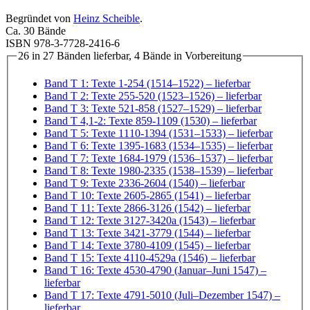
Begründet von
Heinz Scheible
.
Ca. 30 Bände
ISBN 978-3-7728-2416-6
26 in 27 Bänden lieferbar, 4 Bände in Vorbereitung
Band T 1: Texte 1-254 (1514–1522)
– lieferbar
Band T 2: Texte 255-520 (1523–1526)
– lieferbar
Band T 3: Texte 521-858 (1527–1529)
– lieferbar
Band T 4,1-2: Texte 859-1109 (1530)
– lieferbar
Band T 5: Texte 1110-1394 (1531–1533)
– lieferbar
Band T 6: Texte 1395-1683 (1534–1535)
– lieferbar
Band T 7: Texte 1684-1979 (1536–1537)
– lieferbar
Band T 8: Texte 1980-2335 (1538–1539)
– lieferbar
Band T 9: Texte 2336-2604 (1540)
– lieferbar
Band T 10: Texte 2605-2865 (1541)
– lieferbar
Band T 11: Texte 2866-3126 (1542)
– lieferbar
Band T 12: Texte 3127-3420a (1543)
– lieferbar
Band T 13: Texte 3421-3779 (1544)
– lieferbar
Band T 14: Texte 3780-4109 (1545)
– lieferbar
Band T 15: Texte 4110-4529a (1546)
– lieferbar
Band T 16: Texte 4530-4790 (Januar–Juni 1547)
–
lieferbar
Band T 17: Texte 4791-5010 (Juli–Dezember 1547)
–
lieferbar