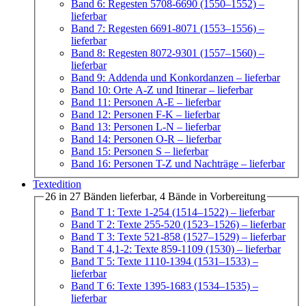
Band 6: Regesten 5708-6690 (1550–1552)
–
lieferbar
Band 7: Regesten 6691-8071 (1553–1556)
–
lieferbar
Band 8: Regesten 8072-9301 (1557–1560)
–
lieferbar
Band 9: Addenda und Konkordanzen
– lieferbar
Band 10: Orte A-Z und Itinerar
– lieferbar
Band 11: Personen A-E
– lieferbar
Band 12: Personen F-K
– lieferbar
Band 13: Personen L-N
– lieferbar
Band 14: Personen O-R
– lieferbar
Band 15: Personen S
– lieferbar
Band 16: Personen T-Z und Nachträge
– lieferbar
Textedition
26 in 27 Bänden lieferbar, 4 Bände in Vorbereitung
Band T 1: Texte 1-254 (1514–1522)
– lieferbar
Band T 2: Texte 255-520 (1523–1526)
– lieferbar
Band T 3: Texte 521-858 (1527–1529)
– lieferbar
Band T 4,1-2: Texte 859-1109 (1530)
– lieferbar
Band T 5: Texte 1110-1394 (1531–1533)
–
lieferbar
Band T 6: Texte 1395-1683 (1534–1535)
–
lieferbar