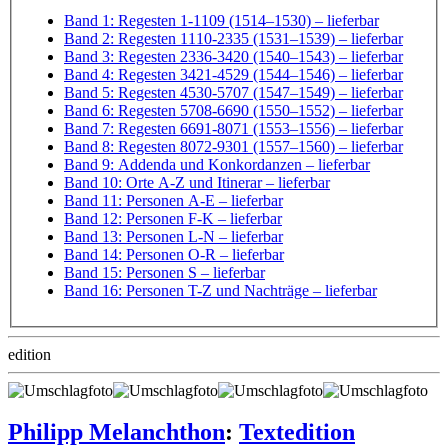
Band 1: Regesten 1-1109 (1514–1530)
– lieferbar
Band 2: Regesten 1110-2335 (1531–1539)
– lieferbar
Band 3: Regesten 2336-3420 (1540–1543)
– lieferbar
Band 4: Regesten 3421-4529 (1544–1546)
– lieferbar
Band 5: Regesten 4530-5707 (1547–1549)
– lieferbar
Band 6: Regesten 5708-6690 (1550–1552)
– lieferbar
Band 7: Regesten 6691-8071 (1553–1556)
– lieferbar
Band 8: Regesten 8072-9301 (1557–1560)
– lieferbar
Band 9: Addenda und Konkordanzen
– lieferbar
Band 10: Orte A-Z und Itinerar
– lieferbar
Band 11: Personen A-E
– lieferbar
Band 12: Personen F-K
– lieferbar
Band 13: Personen L-N
– lieferbar
Band 14: Personen O-R
– lieferbar
Band 15: Personen S
– lieferbar
Band 16: Personen T-Z und Nachträge
– lieferbar
edition
Philipp Melanchthon
:
Textedition