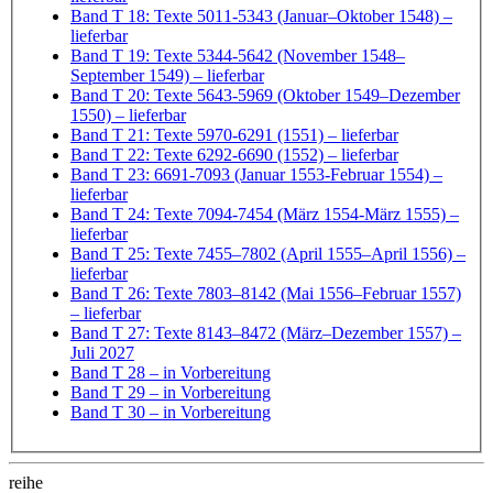
Band T 18: Texte 5011-5343 (Januar–Oktober 1548)
–
lieferbar
Band T 19: Texte 5344-5642 (November 1548–
September 1549)
– lieferbar
Band T 20: Texte 5643-5969 (Oktober 1549–Dezember
1550)
– lieferbar
Band T 21: Texte 5970-6291 (1551)
– lieferbar
Band T 22: Texte 6292-6690 (1552)
– lieferbar
Band T 23: 6691-7093 (Januar 1553-Februar 1554)
–
lieferbar
Band T 24: Texte 7094-7454 (März 1554-März 1555)
–
lieferbar
Band T 25: Texte 7455–7802 (April 1555–April 1556)
–
lieferbar
Band T 26: Texte 7803–8142 (Mai 1556–Februar 1557)
– lieferbar
Band T 27: Texte 8143–8472 (März–Dezember 1557)
–
Juli 2027
Band T 28
– in Vorbereitung
Band T 29
– in Vorbereitung
Band T 30
– in Vorbereitung
reihe