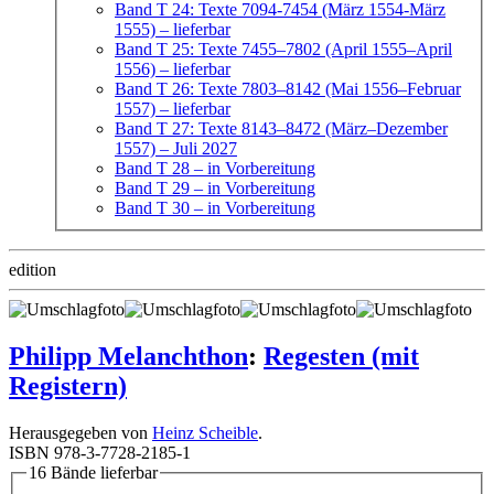
Band T 24: Texte 7094-7454 (März 1554-März
1555)
– lieferbar
Band T 25: Texte 7455–7802 (April 1555–April
1556)
– lieferbar
Band T 26: Texte 7803–8142 (Mai 1556–Februar
1557)
– lieferbar
Band T 27: Texte 8143–8472 (März–Dezember
1557)
– Juli 2027
Band T 28
– in Vorbereitung
Band T 29
– in Vorbereitung
Band T 30
– in Vorbereitung
edition
Philipp Melanchthon
:
Regesten (mit
Registern)
Herausgegeben von
Heinz Scheible
.
ISBN 978-3-7728-2185-1
16 Bände lieferbar