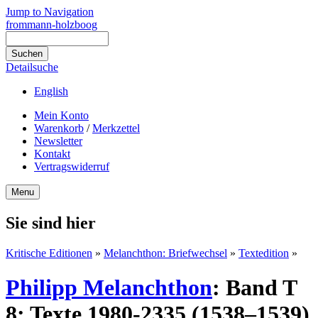
Jump to Navigation
frommann-holzboog
Detailsuche
English
Mein Konto
Warenkorb
/
Merkzettel
Newsletter
Kontakt
Vertragswiderruf
Menu
Sie sind hier
Kritische Editionen
»
Melanchthon: Briefwechsel
»
Textedition
»
Philipp Melanchthon
:
Band T
8: Texte 1980-2335 (1538–1539)