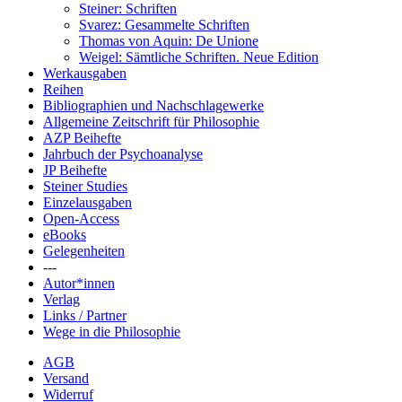
Steiner: Schriften
Svarez: Gesammelte Schriften
Thomas von Aquin: De Unione
Weigel: Sämtliche Schriften. Neue Edition
Werkausgaben
Reihen
Bibliographien und Nachschlagewerke
Allgemeine Zeitschrift für Philosophie
AZP Beihefte
Jahrbuch der Psychoanalyse
JP Beihefte
Steiner Studies
Einzelausgaben
Open-Access
eBooks
Gelegenheiten
---
Autor*innen
Verlag
Links / Partner
Wege in die Philosophie
AGB
Versand
Widerruf