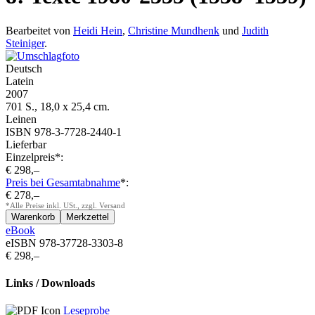
Bearbeitet von
Heidi Hein
,
Christine Mundhenk
und
Judith
Steiniger
.
Deutsch
Latein
2007
701 S., 18,0 x 25,4 cm.
Leinen
ISBN 978-3-7728-2440-1
Lieferbar
Einzelpreis*:
€ 298,–
Preis bei Gesamtabnahme
*:
€ 278,–
*Alle Preise inkl. USt., zzgl. Versand
eBook
eISBN 978-37728-3303-8
€ 298,–
Links / Downloads
Leseprobe