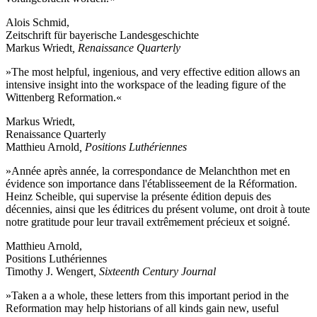
Alois Schmid,
Zeitschrift für bayerische Landesgeschichte
Markus Wriedt
, Renaissance Quarterly
»The most helpful, ingenious, and very effective edition allows an
intensive insight into the workspace of the leading figure of the
Wittenberg Reformation.«
Markus Wriedt,
Renaissance Quarterly
Matthieu Arnold
, Positions Luthériennes
»Année après année, la correspondance de Melanchthon met en
évidence son importance dans l'établisseement de la Réformation.
Heinz Scheible, qui supervise la présente édition depuis des
décennies, ainsi que les éditrices du présent volume, ont droit à toute
notre gratitude pour leur travail extrêmement précieux et soigné.
Matthieu Arnold,
Positions Luthériennes
Timothy J. Wengert
, Sixteenth Century Journal
»Taken a a whole, these letters from this important period in the
Reformation may help historians of all kinds gain new, useful