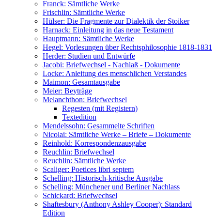
Franck: Sämtliche Werke
Frischlin: Sämtliche Werke
Hülser: Die Fragmente zur Dialektik der Stoiker
Harnack: Einleitung in das neue Testament
Hauptmann: Sämtliche Werke
Hegel: Vorlesungen über Rechtsphilosophie 1818-1831
Herder: Studien und Entwürfe
Jacobi: Briefwechsel - Nachlaß - Dokumente
Locke: Anleitung des menschlichen Verstandes
Maimon: Gesamtausgabe
Meier: Beyträge
Melanchthon: Briefwechsel
Regesten (mit Registern)
Textedition
Mendelssohn: Gesammelte Schriften
Nicolai: Sämtliche Werke – Briefe – Dokumente
Reinhold: Korrespondenzausgabe
Reuchlin: Briefwechsel
Reuchlin: Sämtliche Werke
Scaliger: Poetices libri septem
Schelling: Historisch-kritische Ausgabe
Schelling: Münchener und Berliner Nachlass
Schickard: Briefwechsel
Shaftesbury (Anthony Ashley Cooper): Standard
Edition