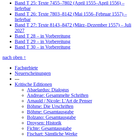
Band T 25: Texte 7455–7802 (April 1555–April 1556)
–
lieferbar
Band T 26: Texte 7803–8142 (Mai 1556–Februar 1557)
–
lieferbar
Band T 27: Texte 8143–8472 (März–Dezember 1557)
– Juli
2027
Band T 28
– in Vorbereitung
Band T 29
– in Vorbereitung
Band T 30
– in Vorbereitung
nach oben
↑
Fachgebiete
Neuerscheinungen
---
Kritische Editionen
Abaelardus: Dialogus
Andreae: Gesammelte Schriften
Arnauld / Nicole: L'Art de Penser
Böhme: Die Urschriften
Böhme: Gesamtausgabe
Bolzano: Gesamtausgabe
Droysen: Historik
Fichte: Gesamtausgabe
Fischart: Sämtliche Werke