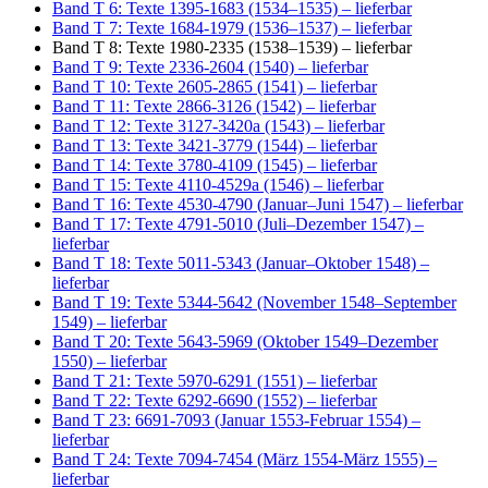
Band T 6: Texte 1395-1683 (1534–1535)
– lieferbar
Band T 7: Texte 1684-1979 (1536–1537)
– lieferbar
Band T 8: Texte 1980-2335 (1538–1539)
– lieferbar
Band T 9: Texte 2336-2604 (1540)
– lieferbar
Band T 10: Texte 2605-2865 (1541)
– lieferbar
Band T 11: Texte 2866-3126 (1542)
– lieferbar
Band T 12: Texte 3127-3420a (1543)
– lieferbar
Band T 13: Texte 3421-3779 (1544)
– lieferbar
Band T 14: Texte 3780-4109 (1545)
– lieferbar
Band T 15: Texte 4110-4529a (1546)
– lieferbar
Band T 16: Texte 4530-4790 (Januar–Juni 1547)
– lieferbar
Band T 17: Texte 4791-5010 (Juli–Dezember 1547)
–
lieferbar
Band T 18: Texte 5011-5343 (Januar–Oktober 1548)
–
lieferbar
Band T 19: Texte 5344-5642 (November 1548–September
1549)
– lieferbar
Band T 20: Texte 5643-5969 (Oktober 1549–Dezember
1550)
– lieferbar
Band T 21: Texte 5970-6291 (1551)
– lieferbar
Band T 22: Texte 6292-6690 (1552)
– lieferbar
Band T 23: 6691-7093 (Januar 1553-Februar 1554)
–
lieferbar
Band T 24: Texte 7094-7454 (März 1554-März 1555)
–
lieferbar