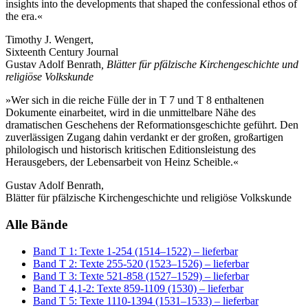
insights into the developments that shaped the confessional ethos of
the era.«
Timothy J. Wengert,
Sixteenth Century Journal
Gustav Adolf Benrath
, Blätter für pfälzische Kirchengeschichte und
religiöse Volkskunde
»Wer sich in die reiche Fülle der in T 7 und T 8 enthaltenen
Dokumente einarbeitet, wird in die unmittelbare Nähe des
dramatischen Geschehens der Reformationsgeschichte geführt. Den
zuverlässigen Zugang dahin verdankt er der großen, großartigen
philologisch und historisch kritischen Editionsleistung des
Herausgebers, der Lebensarbeit von Heinz Scheible.«
Gustav Adolf Benrath,
Blätter für pfälzische Kirchengeschichte und religiöse Volkskunde
Alle Bände
Band T 1: Texte 1-254 (1514–1522)
– lieferbar
Band T 2: Texte 255-520 (1523–1526)
– lieferbar
Band T 3: Texte 521-858 (1527–1529)
– lieferbar
Band T 4,1-2: Texte 859-1109 (1530)
– lieferbar
Band T 5: Texte 1110-1394 (1531–1533)
– lieferbar