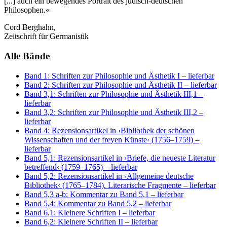
[...] auch ein bewegendes Portrait des jüdisch-deutschen
Philosophen.«
Cord Berghahn,
Zeitschrift für Germanistik
Alle Bände
Band 1: Schriften zur Philosophie und Ästhetik I
– lieferbar
Band 2: Schriften zur Philosophie und Ästhetik II
– lieferbar
Band 3,1: Schriften zur Philosophie und Ästhetik III,1
–
lieferbar
Band 3,2: Schriften zur Philosophie und Ästhetik III,2
–
lieferbar
Band 4: Rezensionsartikel in ›Bibliothek der schönen
Wissenschaften und der freyen Künste‹ (1756–1759)
–
lieferbar
Band 5,1: Rezensionsartikel in ›Briefe, die neueste Literatur
betreffend‹ (1759–1765)
– lieferbar
Band 5,2: Rezensionsartikel in ›Allgemeine deutsche
Bibliothek‹ (1765–1784). Literarische Fragmente
– lieferbar
Band 5,3 a-b: Kommentar zu Band 5,1
– lieferbar
Band 5,4: Kommentar zu Band 5,2
– lieferbar
Band 6,1: Kleinere Schriften I
– lieferbar
Band 6,2: Kleinere Schriften II
– lieferbar