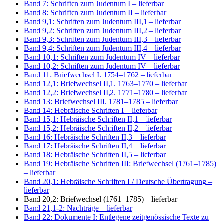
Band 7: Schriften zum Judentum I
– lieferbar
Band 8: Schriften zum Judentum II
– lieferbar
Band 9,1: Schriften zum Judentum III,1
– lieferbar
Band 9,2: Schriften zum Judentum III,2
– lieferbar
Band 9,3: Schriften zum Judentum III,3
– lieferbar
Band 9,4: Schriften zum Judentum III,4
– lieferbar
Band 10,1: Schriften zum Judentum IV
– lieferbar
Band 10,2: Schriften zum Judentum IV
– lieferbar
Band 11: Briefwechsel I. 1754–1762
– lieferbar
Band 12,1: Briefwechsel II,1. 1763–1770
– lieferbar
Band 12,2: Briefwechsel II,2. 1771–1780
– lieferbar
Band 13: Briefwechsel III. 1781–1785
– lieferbar
Band 14: Hebräische Schriften I
– lieferbar
Band 15,1: Hebräische Schriften II,1
– lieferbar
Band 15,2: Hebräische Schriften II,2
– lieferbar
Band 16: Hebräische Schriften II,3
– lieferbar
Band 17: Hebräische Schriften II,4
– lieferbar
Band 18: Hebräische Schriften II,5
– lieferbar
Band 19: Hebräische Schriften III: Briefwechsel (1761–1785)
– lieferbar
Band 20,1: Hebräische Schriften I / Deutsche Übertragung
–
lieferbar
Band 20,2: Briefwechsel (1761–1785)
– lieferbar
Band 21,1-2: Nachträge
– lieferbar
Band 22: Dokumente I: Entlegene zeitgenössische Texte zu