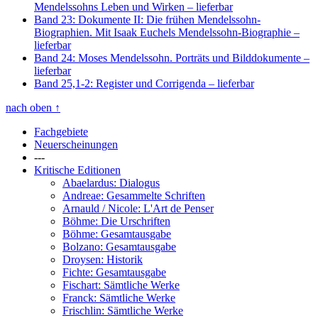
Mendelssohns Leben und Wirken
– lieferbar
Band 23: Dokumente II: Die frühen Mendelssohn-
Biographien. Mit Isaak Euchels Mendelssohn-Biographie
–
lieferbar
Band 24: Moses Mendelssohn. Porträts und Bilddokumente
–
lieferbar
Band 25,1-2: Register und Corrigenda
– lieferbar
nach oben
↑
Fachgebiete
Neuerscheinungen
---
Kritische Editionen
Abaelardus: Dialogus
Andreae: Gesammelte Schriften
Arnauld / Nicole: L'Art de Penser
Böhme: Die Urschriften
Böhme: Gesamtausgabe
Bolzano: Gesamtausgabe
Droysen: Historik
Fichte: Gesamtausgabe
Fischart: Sämtliche Werke
Franck: Sämtliche Werke
Frischlin: Sämtliche Werke