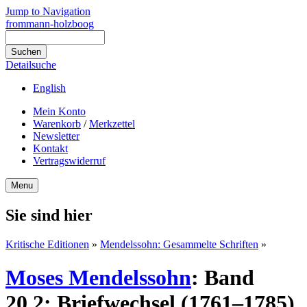
Jump to Navigation
frommann-holzboog
Detailsuche
English
Mein Konto
Warenkorb
/
Merkzettel
Newsletter
Kontakt
Vertragswiderruf
Menu
Sie sind hier
Kritische Editionen
»
Mendelssohn: Gesammelte Schriften
»
Moses Mendelssohn
:
Band
20,2: Briefwechsel (1761–1785)