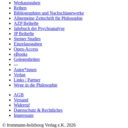
Werkausgaben
Reihen
Bibliographien und Nachschlagewerke
Allgemeine Zeitschrift für Philosophie
AZP Beihefte
Jahrbuch der Psychoanalyse
JP Beihefte
Steiner Studies
Einzelausgaben
Open-Access
eBooks
Gelegenheiten
---
Autor*innen
Verlag
Links / Partner
Wege in die Philosophie
AGB
Versand
Widerruf
Datenschutz & Rechtliches
Impressum
© frommann-holzboog Verlag e.K. 2026