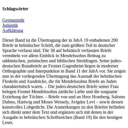
Schlagwörter
Germanistik
Judaistik
Aufklärung
Dieser Band ist die Übertragung der in JubA 19 enthaltenen 290
Briefe in hebräischer Schrift, die zum größten Teil in deutscher
Sprache verfasst sind. Die 38 auf hebräisch verfassten Briefe
vermitteln vor allem Einblick in Mendelssohns Beitrag zu
rabbinischen, juristischen und biblischen Streitfragen. Seine judeo-
deutschen Brautbriefe an Fromet Gugenheim liegen in moderner
Orthographie und Interpunktion in Band 11 der JubA vor. Sie zeigen
nun in der vorliegenden Übertragung das Ausmaß der hebräischen
Floskeln und Ausdrücke, die für Mendelssohns Briefe an Juden
charakteristisch waren. – Die judeo-deutschen Briefe seiner Frau
belegen Fromet Mendelssohns zärtliche Liebe und die sorgsame
Erziehung der Töchter. – Briefe von und an Herz Homberg, Salomo
Dubno, Hartwig und Moses Wessely, Avigdor Levi – sowie dessen
kunstvolles Lobgedicht. Die Anmerkungen zu den Briefen befinden
sich direkt unter dem Text und ergänzen sich mit denen in der
Ausgabe in hebräischen Schriftzeichen (Band 19) für den heutigen
Leser.