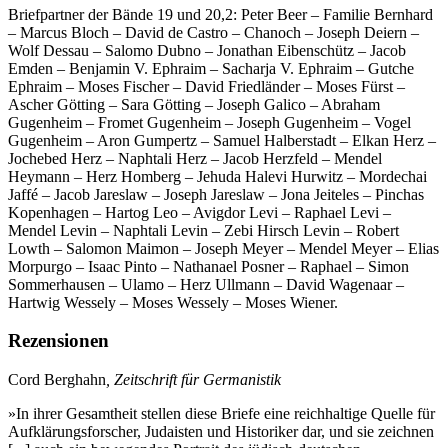
Briefpartner der Bände 19 und 20,2: Peter Beer – Familie Bernhard
– Marcus Bloch – David de Castro – Chanoch – Joseph Deiern –
Wolf Dessau – Salomo Dubno – Jonathan Eibenschütz – Jacob
Emden – Benjamin V. Ephraim – Sacharja V. Ephraim – Gutche
Ephraim – Moses Fischer – David Friedländer – Moses Fürst –
Ascher Götting – Sara Götting – Joseph Galico – Abraham
Gugenheim – Fromet Gugenheim – Joseph Gugenheim – Vogel
Gugenheim – Aron Gumpertz – Samuel Halberstadt – Elkan Herz –
Jochebed Herz – Naphtali Herz – Jacob Herzfeld – Mendel
Heymann – Herz Homberg – Jehuda Halevi Hurwitz – Mordechai
Jaffé – Jacob Jareslaw – Joseph Jareslaw – Jona Jeiteles – Pinchas
Kopenhagen – Hartog Leo – Avigdor Levi – Raphael Levi –
Mendel Levin – Naphtali Levin – Zebi Hirsch Levin – Robert
Lowth – Salomon Maimon – Joseph Meyer – Mendel Meyer – Elias
Morpurgo – Isaac Pinto – Nathanael Posner – Raphael – Simon
Sommerhausen – Ulamo – Herz Ullmann – David Wagenaar –
Hartwig Wessely – Moses Wessely – Moses Wiener.
Rezensionen
Cord Berghahn
, Zeitschrift für Germanistik
»In ihrer Gesamtheit stellen diese Briefe eine reichhaltige Quelle für
Aufklärungsforscher, Judaisten und Historiker dar, und sie zeichnen