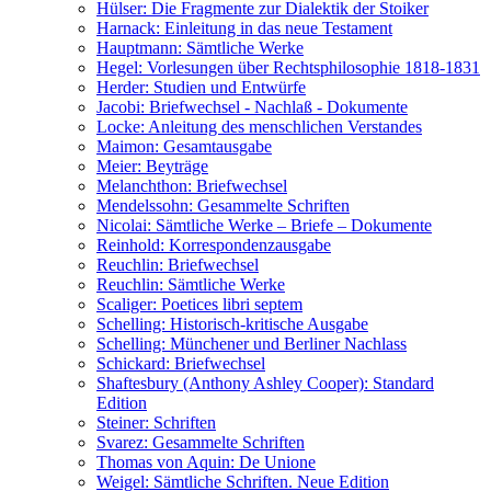
Hülser: Die Fragmente zur Dialektik der Stoiker
Harnack: Einleitung in das neue Testament
Hauptmann: Sämtliche Werke
Hegel: Vorlesungen über Rechtsphilosophie 1818-1831
Herder: Studien und Entwürfe
Jacobi: Briefwechsel - Nachlaß - Dokumente
Locke: Anleitung des menschlichen Verstandes
Maimon: Gesamtausgabe
Meier: Beyträge
Melanchthon: Briefwechsel
Mendelssohn: Gesammelte Schriften
Nicolai: Sämtliche Werke – Briefe – Dokumente
Reinhold: Korrespondenzausgabe
Reuchlin: Briefwechsel
Reuchlin: Sämtliche Werke
Scaliger: Poetices libri septem
Schelling: Historisch-kritische Ausgabe
Schelling: Münchener und Berliner Nachlass
Schickard: Briefwechsel
Shaftesbury (Anthony Ashley Cooper): Standard
Edition
Steiner: Schriften
Svarez: Gesammelte Schriften
Thomas von Aquin: De Unione
Weigel: Sämtliche Schriften. Neue Edition