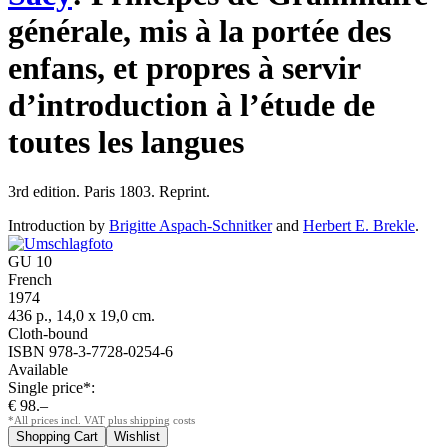
générale, mis à la portée des
enfans, et propres à servir
d’introduction à l’étude de
toutes les langues
3rd edition. Paris 1803. Reprint.
Introduction by
Brigitte Aspach-Schnitker
and
Herbert E. Brekle
.
GU 10
French
1974
436 p., 14,0 x 19,0 cm.
Cloth-bound
ISBN 978-3-7728-0254-6
Available
Single price*:
€ 98.–
*All prices incl. VAT plus shipping costs