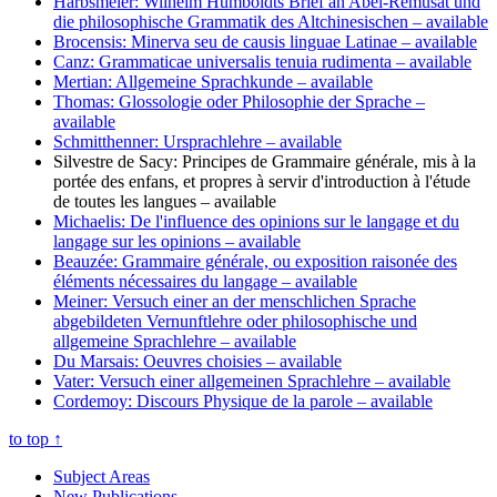
Harbsmeier: Wilhelm Humboldts Brief an Abel-Rémusat und
die philosophische Grammatik des Altchinesischen
– available
Brocensis: Minerva seu de causis linguae Latinae
– available
Canz: Grammaticae universalis tenuia rudimenta
– available
Mertian: Allgemeine Sprachkunde
– available
Thomas: Glossologie oder Philosophie der Sprache
–
available
Schmitthenner: Ursprachlehre
– available
Silvestre de Sacy: Principes de Grammaire générale, mis à la
portée des enfans, et propres à servir d'introduction à l'étude
de toutes les langues
– available
Michaelis: De l'influence des opinions sur le langage et du
langage sur les opinions
– available
Beauzée: Grammaire générale, ou exposition raisonée des
éléments nécessaires du langage
– available
Meiner: Versuch einer an der menschlichen Sprache
abgebildeten Vernunftlehre oder philosophische und
allgemeine Sprachlehre
– available
Du Marsais: Oeuvres choisies
– available
Vater: Versuch einer allgemeinen Sprachlehre
– available
Cordemoy: Discours Physique de la parole
– available
to top
↑
Subject Areas
New Publications