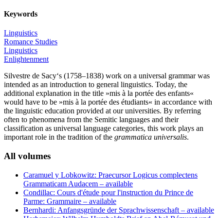
Keywords
Linguistics
Romance Studies
Linguistics
Enlightenment
Silvestre de Sacy‘s (1758–1838) work on a universal grammar was
intended as an introduction to general linguistics. Today, the
additional explanation in the title »mis à la portée des enfants«
would have to be »mis à la portée des étudiants« in accordance with
the linguistic education provided at our universities. By referring
often to phenomena from the Semitic languages and their
classification as universal language categories, this work plays an
important role in the tradition of the
grammatica universalis
.
All volumes
Caramuel y Lobkowitz: Praecursor Logicus complectens
Grammaticam Audacem
– available
Condillac: Cours d'étude pour l'instruction du Prince de
Parme: Grammaire
– available
Bernhardi: Anfangsgründe der Sprachwissenschaft
– available