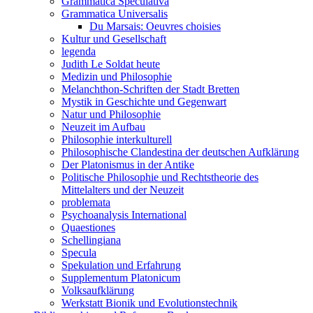
Grammatica Speculativa
Grammatica Universalis
Du Marsais: Oeuvres choisies
Kultur und Gesellschaft
legenda
Judith Le Soldat heute
Medizin und Philosophie
Melanchthon-Schriften der Stadt Bretten
Mystik in Geschichte und Gegenwart
Natur und Philosophie
Neuzeit im Aufbau
Philosophie interkulturell
Philosophische Clandestina der deutschen Aufklärung
Der Platonismus in der Antike
Politische Philosophie und Rechtstheorie des
Mittelalters und der Neuzeit
problemata
Psychoanalysis International
Quaestiones
Schellingiana
Specula
Spekulation und Erfahrung
Supplementum Platonicum
Volksaufklärung
Werkstatt Bionik und Evolutionstechnik