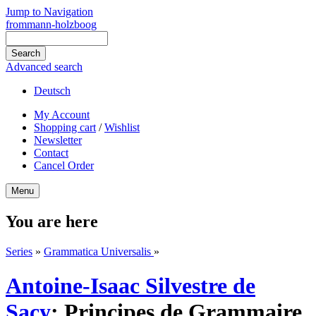
Jump to Navigation
frommann-holzboog
Advanced search
Deutsch
My Account
Shopping cart
/
Wishlist
Newsletter
Contact
Cancel Order
Menu
You are here
Series
»
Grammatica Universalis
»
Antoine-Isaac Silvestre de
Sacy
:
Principes de Grammaire