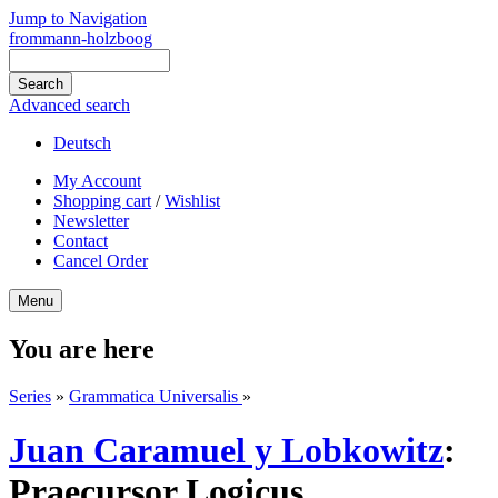
Jump to Navigation
frommann-holzboog
Advanced search
Deutsch
My Account
Shopping cart
/
Wishlist
Newsletter
Contact
Cancel Order
Menu
You are here
Series
»
Grammatica Universalis
»
Juan Caramuel y Lobkowitz
:
Praecursor Logicus