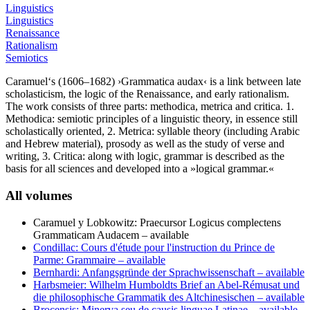
Linguistics
Linguistics
Renaissance
Rationalism
Semiotics
Caramuel‘s (1606–1682) ›Grammatica audax‹ is a link between late
scholasticism, the logic of the Renaissance, and early rationalism.
The work consists of three parts: methodica, metrica and critica. 1.
Methodica: semiotic principles of a linguistic theory, in essence still
scholastically oriented, 2. Metrica: syllable theory (including Arabic
and Hebrew material), prosody as well as the study of verse and
writing, 3. Critica: along with logic, grammar is described as the
basis for all sciences and developed into a »logical grammar.«
All volumes
Caramuel y Lobkowitz: Praecursor Logicus complectens
Grammaticam Audacem
– available
Condillac: Cours d'étude pour l'instruction du Prince de
Parme: Grammaire
– available
Bernhardi: Anfangsgründe der Sprachwissenschaft
– available
Harbsmeier: Wilhelm Humboldts Brief an Abel-Rémusat und
die philosophische Grammatik des Altchinesischen
– available
Brocensis: Minerva seu de causis linguae Latinae
– available