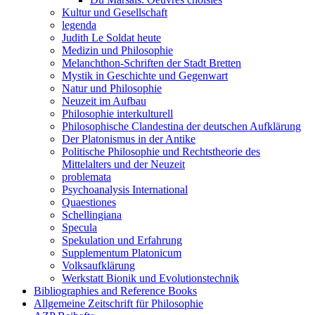
Kultur und Gesellschaft
legenda
Judith Le Soldat heute
Medizin und Philosophie
Melanchthon-Schriften der Stadt Bretten
Mystik in Geschichte und Gegenwart
Natur und Philosophie
Neuzeit im Aufbau
Philosophie interkulturell
Philosophische Clandestina der deutschen Aufklärung
Der Platonismus in der Antike
Politische Philosophie und Rechtstheorie des
Mittelalters und der Neuzeit
problemata
Psychoanalysis International
Quaestiones
Schellingiana
Specula
Spekulation und Erfahrung
Supplementum Platonicum
Volksaufklärung
Werkstatt Bionik und Evolutionstechnik
Bibliographies and Reference Books
Allgemeine Zeitschrift für Philosophie