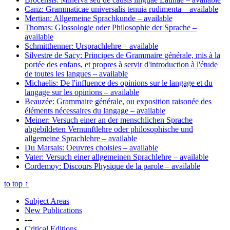
Canz: Grammaticae universalis tenuia rudimenta
– available
Mertian: Allgemeine Sprachkunde
– available
Thomas: Glossologie oder Philosophie der Sprache
–
available
Schmitthenner: Ursprachlehre
– available
Silvestre de Sacy: Principes de Grammaire générale, mis à la
portée des enfans, et propres à servir d'introduction à l'étude
de toutes les langues
– available
Michaelis: De l'influence des opinions sur le langage et du
langage sur les opinions
– available
Beauzée: Grammaire générale, ou exposition raisonée des
éléments nécessaires du langage
– available
Meiner: Versuch einer an der menschlichen Sprache
abgebildeten Vernunftlehre oder philosophische und
allgemeine Sprachlehre
– available
Du Marsais: Oeuvres choisies
– available
Vater: Versuch einer allgemeinen Sprachlehre
– available
Cordemoy: Discours Physique de la parole
– available
to top
↑
Subject Areas
New Publications
---
Critical Editions