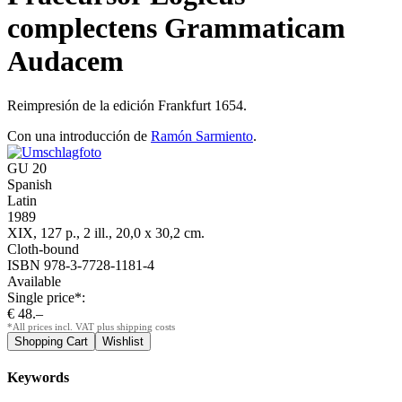
complectens Grammaticam
Audacem
Reimpresión de la edición Frankfurt 1654.
Con una introducción de
Ramón Sarmiento
.
GU 20
Spanish
Latin
1989
XIX, 127 p., 2 ill., 20,0 x 30,2 cm.
Cloth-bound
ISBN 978-3-7728-1181-4
Available
Single price*:
€ 48.–
*All prices incl. VAT plus shipping costs
Keywords