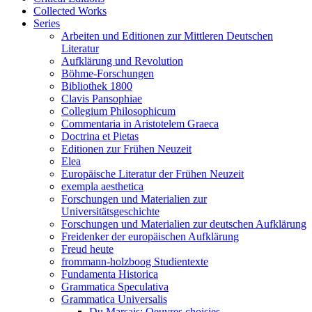
Collected Works
Series
Arbeiten und Editionen zur Mittleren Deutschen
Literatur
Aufklärung und Revolution
Böhme-Forschungen
Bibliothek 1800
Clavis Pansophiae
Collegium Philosophicum
Commentaria in Aristotelem Graeca
Doctrina et Pietas
Editionen zur Frühen Neuzeit
Elea
Europäische Literatur der Frühen Neuzeit
exempla aesthetica
Forschungen und Materialien zur
Universitätsgeschichte
Forschungen und Materialien zur deutschen Aufklärung
Freidenker der europäischen Aufklärung
Freud heute
frommann-holzboog Studientexte
Fundamenta Historica
Grammatica Speculativa
Grammatica Universalis
Du Marsais: Oeuvres choisies