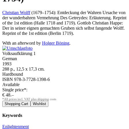
Christian Wolff
(1679–1754): Entdeckung der Wahren Ursache von
der wunderbahren Vermehrung Des Getreydes: Erläuterung. Reprint
of the 1st edition (Halle 1718 and 1719). Gottlob Christian Happe:
Der in seiner eignen gemachten Gruben sich selbst fangende Wolff.
Reprint of the 1st edition (Berlin 1719).
With an afterword by
Holger Böning
.
Volksaufklärung 1
German
1993
288 p., 12,5 x 17,3 cm.
Hardbound
ISBN 978-3-7728-1398-6
Available
Single price*:
€ 48.–
*All prices incl. VAT plus shipping costs
Keywords
Enlightenment