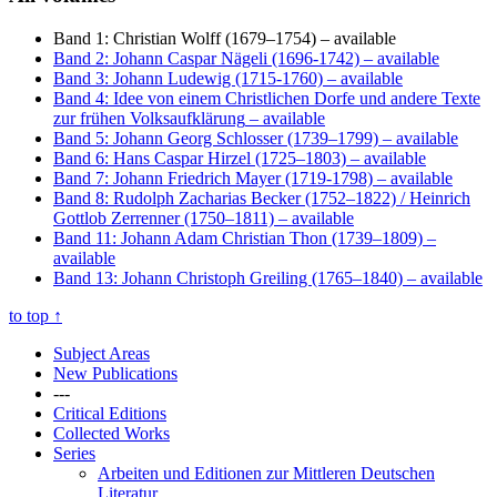
Band 1: Christian Wolff (1679–1754)
– available
Band 2: Johann Caspar Nägeli (1696-1742)
– available
Band 3: Johann Ludewig (1715-1760)
– available
Band 4: Idee von einem Christlichen Dorfe und andere Texte
zur frühen Volksaufklärung
– available
Band 5: Johann Georg Schlosser (1739–1799)
– available
Band 6: Hans Caspar Hirzel (1725–1803)
– available
Band 7: Johann Friedrich Mayer (1719-1798)
– available
Band 8: Rudolph Zacharias Becker (1752–1822) / Heinrich
Gottlob Zerrenner (1750–1811)
– available
Band 11: Johann Adam Christian Thon (1739–1809)
–
available
Band 13: Johann Christoph Greiling (1765–1840)
– available
to top
↑
Subject Areas
New Publications
---
Critical Editions
Collected Works
Series
Arbeiten und Editionen zur Mittleren Deutschen
Literatur