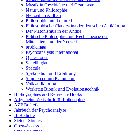
Mystik in Geschichte und Gegenwart
Natur und Philosophie
Neuzeit im Aufbau
Philosophie interkulturell
Philosophische Clandestina der deutschen Aufklärung
Der Platonismus in der Antike
Politische Philosophie und Rechtstheorie des
Mittelalters und der Neuzeit
problemata
Psychoanalysis International
Quaestiones
Schellingiana
Specula
Spekulation und Erfahrung
Supplementum Platonicum
Volksaufklärung
Werkstatt Bionik und Evolutionstechnik
Bibliographies and Reference Books
Allgemeine Zeitschrift für Philosophie
AZP Beihefte
Jahrbuch der Psychoanalyse
JP Beihefte
Steiner Studies
Open-Access