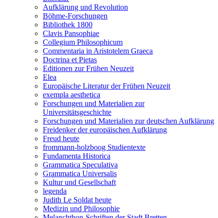
Aufklärung und Revolution
Böhme-Forschungen
Bibliothek 1800
Clavis Pansophiae
Collegium Philosophicum
Commentaria in Aristotelem Graeca
Doctrina et Pietas
Editionen zur Frühen Neuzeit
Elea
Europäische Literatur der Frühen Neuzeit
exempla aesthetica
Forschungen und Materialien zur
Universitätsgeschichte
Forschungen und Materialien zur deutschen Aufklärung
Freidenker der europäischen Aufklärung
Freud heute
frommann-holzboog Studientexte
Fundamenta Historica
Grammatica Speculativa
Grammatica Universalis
Kultur und Gesellschaft
legenda
Judith Le Soldat heute
Medizin und Philosophie
Melanchthon-Schriften der Stadt Bretten