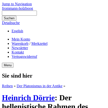
Jump to Navigation
frommann-holzboog
Detailsuche
English
Mein Konto
Warenkorb
/
Merkzettel
Newsletter
Kontakt
Vertragswiderruf
Menu
Sie sind hier
Reihen
»
Der Platonismus in der Antike
»
Heinrich Dörrie
:
Der
hellenistische Rahmen des