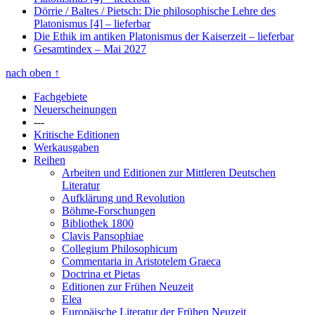
Dörrie / Baltes / Pietsch: Die philosophische Lehre des
Platonismus [4]
– lieferbar
Die Ethik im antiken Platonismus der Kaiserzeit
– lieferbar
Gesamtindex
– Mai 2027
nach oben
↑
Fachgebiete
Neuerscheinungen
---
Kritische Editionen
Werkausgaben
Reihen
Arbeiten und Editionen zur Mittleren Deutschen
Literatur
Aufklärung und Revolution
Böhme-Forschungen
Bibliothek 1800
Clavis Pansophiae
Collegium Philosophicum
Commentaria in Aristotelem Graeca
Doctrina et Pietas
Editionen zur Frühen Neuzeit
Elea
Europäische Literatur der Frühen Neuzeit