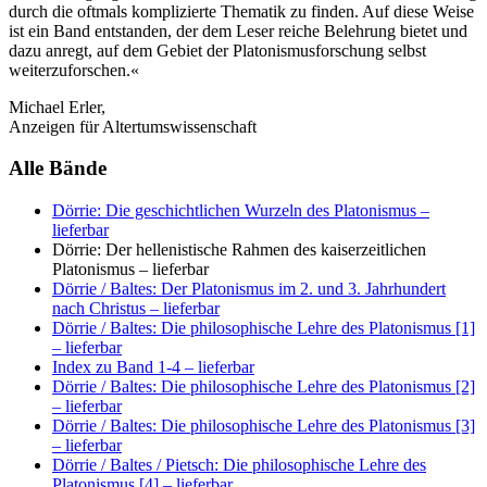
durch die oftmals komplizierte Thematik zu finden. Auf diese Weise
ist ein Band entstanden, der dem Leser reiche Belehrung bietet und
dazu anregt, auf dem Gebiet der Platonismusforschung selbst
weiterzuforschen.«
Michael Erler,
Anzeigen für Altertumswissenschaft
Alle Bände
Dörrie: Die geschichtlichen Wurzeln des Platonismus
–
lieferbar
Dörrie: Der hellenistische Rahmen des kaiserzeitlichen
Platonismus
– lieferbar
Dörrie / Baltes: Der Platonismus im 2. und 3. Jahrhundert
nach Christus
– lieferbar
Dörrie / Baltes: Die philosophische Lehre des Platonismus [1]
– lieferbar
Index zu Band 1-4
– lieferbar
Dörrie / Baltes: Die philosophische Lehre des Platonismus [2]
– lieferbar
Dörrie / Baltes: Die philosophische Lehre des Platonismus [3]
– lieferbar
Dörrie / Baltes / Pietsch: Die philosophische Lehre des
Platonismus [4]
– lieferbar