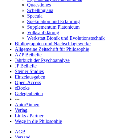
Quaestiones
Schellingiana
Specula
Spekulation und Erfahrung
Supplementum Platonicum
Volksaufklärung
Werkstatt Bionik und Evolutionstechnik
Bibliographien und Nachschlagewerke
Allgemeine Zeitschrift für Philosophie
AZP Beihefte
Jahrbuch der Psychoanalyse
JP Beihefte
Steiner Studies
Einzelausgaben
Open-Access
eBooks
Gelegenheiten
---
Autor*innen
Verlag
Links / Partner
Wege in die Philosophie
AGB
Versand