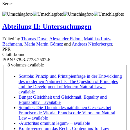
Series
Abteilung II: Untersuchungen
Edited by
Thomas Duve
,
Alexander Fidora
,
Matthias Lutz-
Bachmann
,
María Martín Gómez
and
Andreas Niederberger
.
PPR
Cloth-bound
ISBN 978-3-7728-2502-6
8 volumes available
Scattola: Prinzip und Prinzipienfrage in der Entwicklung
des modernen Naturrechts. The Question of Principles
and the Development of Modern Natural Law
–
available
Bunge: Gleichheit und Gleichmaß. Equality and
Equitability
– available
Spindler: Die Theorie des natürlichen Gesetzes bei
Francisco de Vitoria. Francisco de Vitoria on Natural
Law
– available
›Auctoritas omnium legum‹
– available
Kontroversen um das Recht. Contending for Law
–