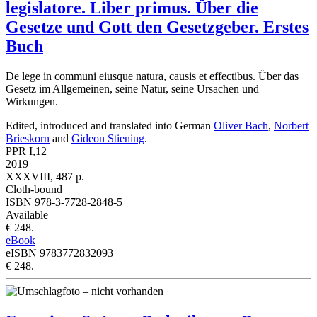
legislatore. Liber primus. Über die
Gesetze und Gott den Gesetzgeber. Erstes
Buch
De lege in communi eiusque natura, causis et effectibus. Über das
Gesetz im Allgemeinen, seine Natur, seine Ursachen und
Wirkungen.
Edited, introduced and translated into German
Oliver Bach
,
Norbert
Brieskorn
and
Gideon Stiening
.
PPR I,12
2019
XXXVIII, 487 p.
Cloth-bound
ISBN 978-3-7728-2848-5
Available
€ 248.–
eBook
eISBN 9783772832093
€ 248.–