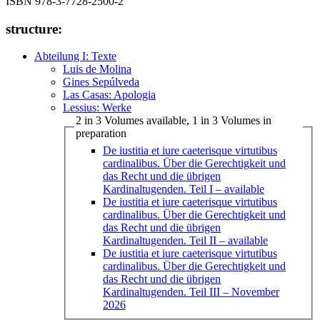
ISBN 978-3-7728-2500-2
structure:
Abteilung I: Texte
Luis de Molina
Gines Sepúlveda
Las Casas: Apologia
Lessius: Werke
2 in 3 Volumes available, 1 in 3 Volumes in
preparation
De iustitia et iure caeterisque virtutibus
cardinalibus. Über die Gerechtigkeit und
das Recht und die übrigen
Kardinaltugenden. Teil I
– available
De iustitia et iure caeterisque virtutibus
cardinalibus. Über die Gerechtigkeit und
das Recht und die übrigen
Kardinaltugenden. Teil II
– available
De iustitia et iure caeterisque virtutibus
cardinalibus. Über die Gerechtigkeit und
das Recht und die übrigen
Kardinaltugenden. Teil III
– November
2026