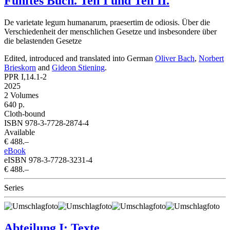
Fünftes Buch. Teil I und Teil II.
De varietate legum humanarum, praesertim de odiosis. Über die
Verschiedenheit der menschlichen Gesetze und insbesondere über
die belastenden Gesetze
Edited, introduced and translated into German
Oliver Bach
,
Norbert
Brieskorn
and
Gideon Stiening
.
PPR I,14.1-2
2025
2 Volumes
640 p.
Cloth-bound
ISBN 978-3-7728-2874-4
Available
€ 488.–
eBook
eISBN 978-3-7728-3231-4
€ 488.–
Series
Abteilung I: Texte