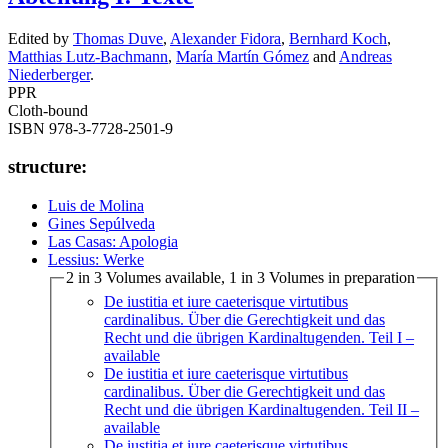
Edited by
Thomas Duve
,
Alexander Fidora
,
Bernhard Koch
,
Matthias Lutz-Bachmann
,
María Martín Gómez
and
Andreas
Niederberger
.
PPR
Cloth-bound
ISBN 978-3-7728-2501-9
structure:
Luis de Molina
Gines Sepúlveda
Las Casas: Apologia
Lessius: Werke
2 in 3 Volumes available, 1 in 3 Volumes in preparation
De iustitia et iure caeterisque virtutibus
cardinalibus. Über die Gerechtigkeit und das
Recht und die übrigen Kardinaltugenden. Teil I
–
available
De iustitia et iure caeterisque virtutibus
cardinalibus. Über die Gerechtigkeit und das
Recht und die übrigen Kardinaltugenden. Teil II
–
available
De iustitia et iure caeterisque virtutibus