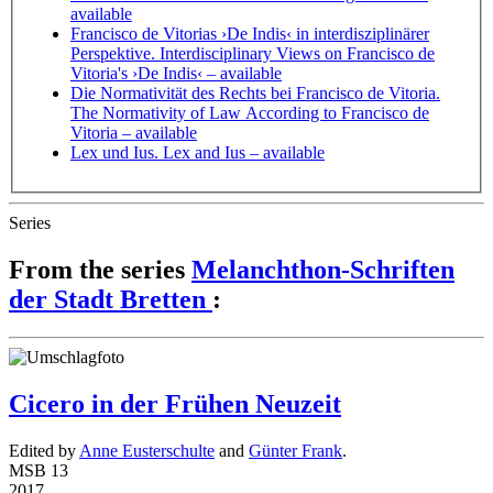
available
Francisco de Vitorias ›De Indis‹ in interdisziplinärer
Perspektive. Interdisciplinary Views on Francisco de
Vitoria's ›De Indis‹
– available
Die Normativität des Rechts bei Francisco de Vitoria.
The Normativity of Law According to Francisco de
Vitoria
– available
Lex und Ius. Lex and Ius
– available
Series
From the series
Melanchthon-Schriften
der Stadt Bretten
:
Cicero in der Frühen Neuzeit
Edited by
Anne Eusterschulte
and
Günter Frank
.
MSB 13
2017