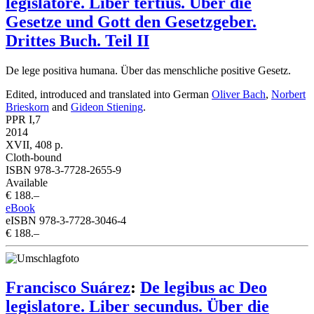
legislatore. Liber tertius. Über die
Gesetze und Gott den Gesetzgeber.
Drittes Buch. Teil II
De lege positiva humana. Über das menschliche positive Gesetz.
Edited, introduced and translated into German
Oliver Bach
,
Norbert
Brieskorn
and
Gideon Stiening
.
PPR I,7
2014
XVII, 408 p.
Cloth-bound
ISBN 978-3-7728-2655-9
Available
€ 188.–
eBook
eISBN 978-3-7728-3046-4
€ 188.–
Francisco Suárez
:
De legibus ac Deo
legislatore. Liber secundus. Über die