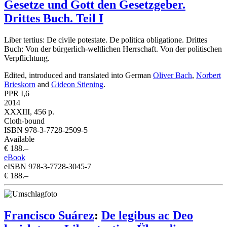
Gesetze und Gott den Gesetzgeber.
Drittes Buch. Teil I
Liber tertius: De civile potestate. De politica obligatione. Drittes
Buch: Von der bürgerlich-weltlichen Herrschaft. Von der politischen
Verpflichtung.
Edited, introduced and translated into German
Oliver Bach
,
Norbert
Brieskorn
and
Gideon Stiening
.
PPR I,6
2014
XXXIII, 456 p.
Cloth-bound
ISBN 978-3-7728-2509-5
Available
€ 188.–
eBook
eISBN 978-3-7728-3045-7
€ 188.–
Francisco Suárez
:
De legibus ac Deo