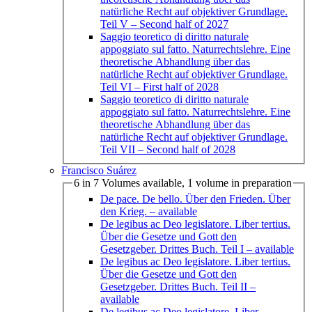
natürliche Recht auf objektiver Grundlage.
Teil V
– Second half of 2027
Saggio teoretico di diritto naturale
appoggiato sul fatto. Naturrechtslehre. Eine
theoretische Abhandlung über das
natürliche Recht auf objektiver Grundlage.
Teil VI
– First half of 2028
Saggio teoretico di diritto naturale
appoggiato sul fatto. Naturrechtslehre. Eine
theoretische Abhandlung über das
natürliche Recht auf objektiver Grundlage.
Teil VII
– Second half of 2028
Francisco Suárez
6 in 7 Volumes available, 1 volume in preparation
De pace. De bello. Über den Frieden. Über
den Krieg.
– available
De legibus ac Deo legislatore. Liber tertius.
Über die Gesetze und Gott den
Gesetzgeber. Drittes Buch. Teil I
– available
De legibus ac Deo legislatore. Liber tertius.
Über die Gesetze und Gott den
Gesetzgeber. Drittes Buch. Teil II
–
available
De legibus ac Deo legislatore. Liber