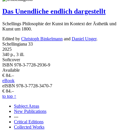
Das Unendliche endlich dargestellt
Schellings Philosophie der Kunst im Kontext der Ästhetik und
Kunst um 1800.
Edited by
Christoph Binkelmann
and
Daniel Unger
.
Schellingiana 33
2025
340 p., 3 ill.
Softcover
ISBN 978-3-7728-2936-9
Available
€ 84.–
eBook
eISBN 978-3-7728-3470-7
€ 84.–
to top
↑
Subject Areas
New Publications
---
Critical Editions
Collected Works