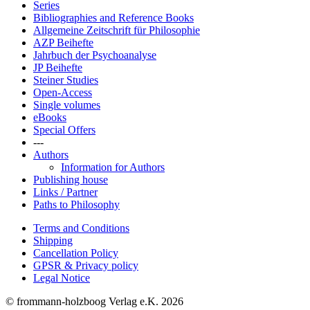
Series
Bibliographies and Reference Books
Allgemeine Zeitschrift für Philosophie
AZP Beihefte
Jahrbuch der Psychoanalyse
JP Beihefte
Steiner Studies
Open-Access
Single volumes
eBooks
Special Offers
---
Authors
Information for Authors
Publishing house
Links / Partner
Paths to Philosophy
Terms and Conditions
Shipping
Cancellation Policy
GPSR & Privacy policy
Legal Notice
© frommann-holzboog Verlag e.K. 2026