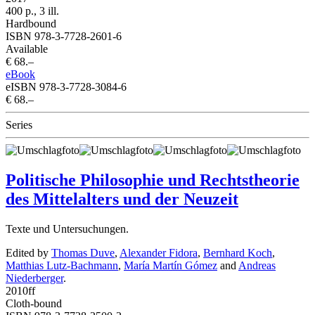
400 p., 3 ill.
Hardbound
ISBN 978-3-7728-2601-6
Available
€ 68.–
eBook
eISBN 978-3-7728-3084-6
€ 68.–
Series
Politische Philosophie und Rechtstheorie
des Mittelalters und der Neuzeit
Texte und Untersuchungen.
Edited by
Thomas Duve
,
Alexander Fidora
,
Bernhard Koch
,
Matthias Lutz-Bachmann
,
María Martín Gómez
and
Andreas
Niederberger
.
2010
ff
Cloth-bound