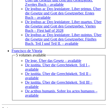
Über die Gesetze und Gott den Gesetzgeber.
Zweites Buch
– available
De legibus ac Deo legislatore. Liber primus. Über
die Gesetze und Gott den Gesetzgeber. Erstes
Buch
– available
De legibus ac Deo legislatore. Liber quartus. Über
die Gesetze und Gott den Gesetzgeber. Viertes
Buch
– First half of 2028
De legibus ac Deo legislatore. Liber quintus. Über
die Gesetze und Gott den Gesetzgeber. Fünftes
Buch. Teil I und Teil II.
– available
Francisco de Vitoria
5 volumes available
De lege. Über das Gesetz
– available
De iustitia. Über die Gerechtigkeit. Teil I
–
available
De iustitia. Über die Gerechtigkeit. Teil II
–
available
De iustitia. Über die Gerechtigkeit. Teil III
–
available
De actibus humanis. Sobre los actos humanos
–
available