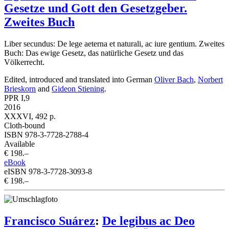
Gesetze und Gott den Gesetzgeber.
Zweites Buch
Liber secundus: De lege aeterna et naturali, ac iure gentium. Zweites
Buch: Das ewige Gesetz, das natürliche Gesetz und das
Völkerrecht.
Edited, introduced and translated into German
Oliver Bach
,
Norbert
Brieskorn
and
Gideon Stiening
.
PPR I,9
2016
XXXVI, 492 p.
Cloth-bound
ISBN 978-3-7728-2788-4
Available
€ 198.–
eBook
eISBN 978-3-7728-3093-8
€ 198.–
Francisco Suárez
:
De legibus ac Deo