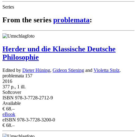
Series
From the series
problemata
:
Herder und die Klassische Deutsche
Philosophie
Edited by
Dieter Hüning
,
Gideon Stiening
and
Violetta Stolz
.
problemata 157
2016
377 p., 1 ill.
Softcover
ISBN 978-3-7728-2712-9
Available
€ 68.–
eBook
eISBN 978-3-7728-3200-0
€ 68.–