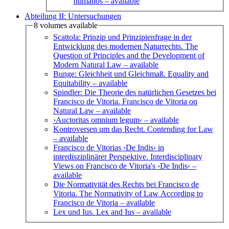
humanos
– available
Abteilung II: Untersuchungen
8 volumes available
Scattola: Prinzip und Prinzipienfrage in der
Entwicklung des modernen Naturrechts. The
Question of Principles and the Development of
Modern Natural Law
– available
Bunge: Gleichheit und Gleichmaß. Equality and
Equitability
– available
Spindler: Die Theorie des natürlichen Gesetzes bei
Francisco de Vitoria. Francisco de Vitoria on
Natural Law
– available
›Auctoritas omnium legum‹
– available
Kontroversen um das Recht. Contending for Law
– available
Francisco de Vitorias ›De Indis‹ in
interdisziplinärer Perspektive. Interdisciplinary
Views on Francisco de Vitoria's ›De Indis‹
–
available
Die Normativität des Rechts bei Francisco de
Vitoria. The Normativity of Law According to
Francisco de Vitoria
– available
Lex und Ius. Lex and Ius
– available