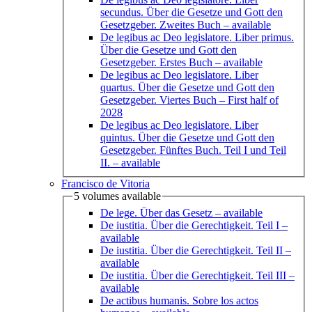
secundus. Über die Gesetze und Gott den
Gesetzgeber. Zweites Buch
– available
De legibus ac Deo legislatore. Liber primus.
Über die Gesetze und Gott den
Gesetzgeber. Erstes Buch
– available
De legibus ac Deo legislatore. Liber
quartus. Über die Gesetze und Gott den
Gesetzgeber. Viertes Buch
– First half of
2028
De legibus ac Deo legislatore. Liber
quintus. Über die Gesetze und Gott den
Gesetzgeber. Fünftes Buch. Teil I und Teil
II.
– available
Francisco de Vitoria
5 volumes available
De lege. Über das Gesetz
– available
De iustitia. Über die Gerechtigkeit. Teil I
–
available
De iustitia. Über die Gerechtigkeit. Teil II
–
available
De iustitia. Über die Gerechtigkeit. Teil III
–
available
De actibus humanis. Sobre los actos