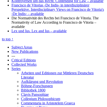
Kontroversen um das Recht. Contending for Law
– available
Francisco de Vitorias ›De Indis‹ in interdisziplinärer
Perspektive. Interdisciplinary Views on Francisco de Vitoria's
›De Indis‹
– available
Die Normativität des Rechts bei Francisco de Vitoria. The
Normativity of Law According to Francisco de Vitoria
–
available
Lex und Ius. Lex and Ius
– available
to top
↑
Subject Areas
New Publications
---
Critical Editions
Collected Works
Series
Arbeiten und Editionen zur Mittleren Deutschen
Literatur
Aufklärung und Revolution
Böhme-Forschungen
Bibliothek 1800
Clavis Pansophiae
Collegium Philosophicum
Commentaria in Aristotelem Graeca