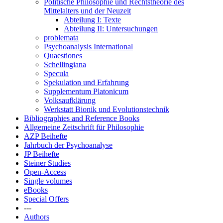
Politische Philosophie und Rechtstheorie des
Mittelalters und der Neuzeit
Abteilung I: Texte
Abteilung II: Untersuchungen
problemata
Psychoanalysis International
Quaestiones
Schellingiana
Specula
Spekulation und Erfahrung
Supplementum Platonicum
Volksaufklärung
Werkstatt Bionik und Evolutionstechnik
Bibliographies and Reference Books
Allgemeine Zeitschrift für Philosophie
AZP Beihefte
Jahrbuch der Psychoanalyse
JP Beihefte
Steiner Studies
Open-Access
Single volumes
eBooks
Special Offers
---
Authors