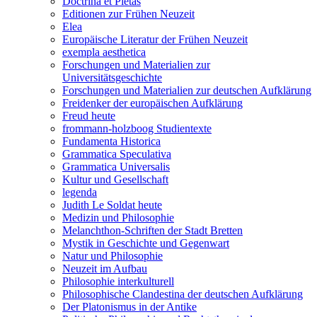
Doctrina et Pietas
Editionen zur Frühen Neuzeit
Elea
Europäische Literatur der Frühen Neuzeit
exempla aesthetica
Forschungen und Materialien zur
Universitätsgeschichte
Forschungen und Materialien zur deutschen Aufklärung
Freidenker der europäischen Aufklärung
Freud heute
frommann-holzboog Studientexte
Fundamenta Historica
Grammatica Speculativa
Grammatica Universalis
Kultur und Gesellschaft
legenda
Judith Le Soldat heute
Medizin und Philosophie
Melanchthon-Schriften der Stadt Bretten
Mystik in Geschichte und Gegenwart
Natur und Philosophie
Neuzeit im Aufbau
Philosophie interkulturell
Philosophische Clandestina der deutschen Aufklärung
Der Platonismus in der Antike