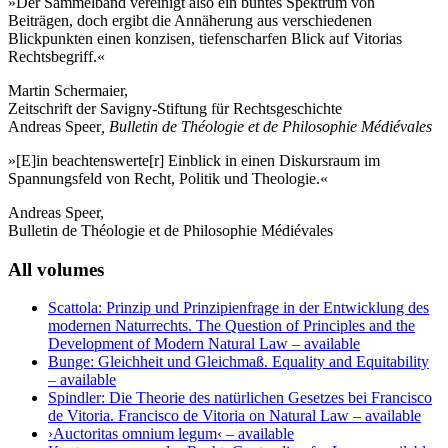
»Der Sammelband vereinigt also ein buntes Spektrum von
Beiträgen, doch ergibt die Annäherung aus verschiedenen
Blickpunkten einen konzisen, tiefenscharfen Blick auf Vitorias
Rechtsbegriff.«
Martin Schermaier,
Zeitschrift der Savigny-Stiftung für Rechtsgeschichte
Andreas Speer
, Bulletin de Théologie et de Philosophie Médiévales
»[E]in beachtenswerte[r] Einblick in einen Diskursraum im
Spannungsfeld von Recht, Politik und Theologie.«
Andreas Speer,
Bulletin de Théologie et de Philosophie Médiévales
All volumes
Scattola: Prinzip und Prinzipienfrage in der Entwicklung des
modernen Naturrechts. The Question of Principles and the
Development of Modern Natural Law
– available
Bunge: Gleichheit und Gleichmaß. Equality and Equitability
– available
Spindler: Die Theorie des natürlichen Gesetzes bei Francisco
de Vitoria. Francisco de Vitoria on Natural Law
– available
›Auctoritas omnium legum‹
– available