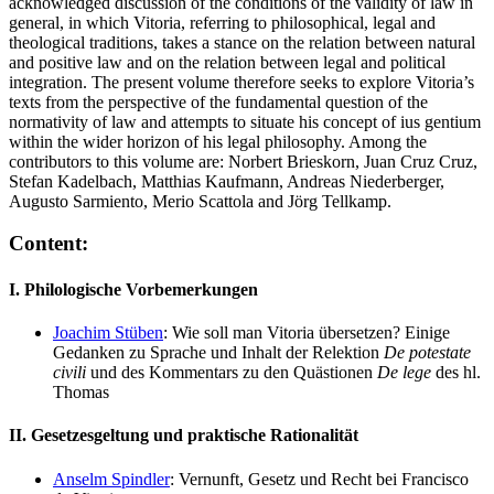
acknowledged discussion of the conditions of the validity of law in
general, in which Vitoria, referring to philosophical, legal and
theological traditions, takes a stance on the relation between natural
and positive law and on the relation between legal and political
integration. The present volume therefore seeks to explore Vitoria’s
texts from the perspective of the fundamental question of the
normativity of law and attempts to situate his concept of ius gentium
within the wider horizon of his legal philosophy. Among the
contributors to this volume are: Norbert Brieskorn, Juan Cruz Cruz,
Stefan Kadelbach, Matthias Kaufmann, Andreas Niederberger,
Augusto Sarmiento, Merio Scattola and Jörg Tellkamp.
Content:
I. Philologische Vorbemerkungen
Joachim Stüben
: Wie soll man Vitoria übersetzen? Einige
Gedanken zu Sprache und Inhalt der Relektion
De potestate
civili
und des Kommentars zu den Quästionen
De lege
des hl.
Thomas
II. Gesetzesgeltung und praktische Rationalität
Anselm Spindler
: Vernunft, Gesetz und Recht bei Francisco