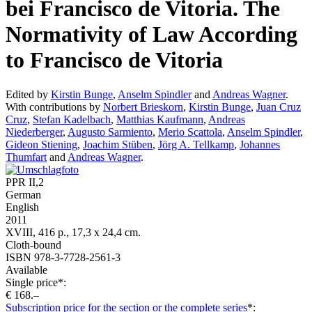
bei Francisco de Vitoria. The
Normativity of Law According
to Francisco de Vitoria
Edited by
Kirstin Bunge
,
Anselm Spindler
and
Andreas Wagner
.
With contributions by
Norbert Brieskorn
,
Kirstin Bunge
,
Juan Cruz
Cruz
,
Stefan Kadelbach
,
Matthias Kaufmann
,
Andreas
Niederberger
,
Augusto Sarmiento
,
Merio Scattola
,
Anselm Spindler
,
Gideon Stiening
,
Joachim Stüben
,
Jörg A. Tellkamp
,
Johannes
Thumfart
and
Andreas Wagner
.
PPR II,2
German
English
2011
XVIII, 416 p., 17,3 x 24,4 cm.
Cloth-bound
ISBN 978-3-7728-2561-3
Available
Single price*:
€ 168.–
Subscription price for the section or the complete series
*: