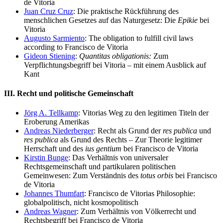
de Vitoria
Juan Cruz Cruz
: Die praktische Rückführung des
menschlichen Gesetzes auf das Naturgesetz: Die
Epikie
bei
Vitoria
Augusto Sarmiento
: The obligation to fulfill civil laws
according to Francisco de Vitoria
Gideon Stiening
:
Quantitas obligationis:
Zum
Verpflichtungsbegriff bei Vitoria – mit einem Ausblick auf
Kant
III. Recht und politische Gemeinschaft
Jörg A. Tellkamp
: Vitorias Weg zu den legitimen Titeln der
Eroberung Amerikas
Andreas Niederberger
: Recht als Grund der
res publica
und
res publica
als Grund des Rechts – Zur Theorie legitimer
Herrschaft und des
ius gentium
bei Francisco de Vitoria
Kirstin Bunge
: Das Verhältnis von universaler
Rechtsgemeinschaft und partikularen politischen
Gemeinwesen: Zum Verständnis des
totus orbis
bei Francisco
de Vitoria
Johannes Thumfart
: Francisco de Vitorias Philosophie:
globalpolitisch, nicht kosmopolitisch
Andreas Wagner
: Zum Verhältnis von Völkerrecht und
Rechtsbegriff bei Francisco de Vitoria