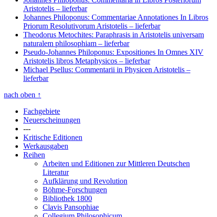
Aristotelis
– lieferbar
Johannes Philoponus: Commentariae Annotationes In Libros
Priorum Resolutivorum Aristotelis
– lieferbar
Theodorus Metochites: Paraphrasis in Aristotelis universam
naturalem philosophiam
– lieferbar
Pseudo-Johannes Philoponus: Expositiones In Omnes XIV
Aristotelis libros Metaphysicos
– lieferbar
Michael Psellus: Commentarii in Physicen Aristotelis
–
lieferbar
nach oben
↑
Fachgebiete
Neuerscheinungen
---
Kritische Editionen
Werkausgaben
Reihen
Arbeiten und Editionen zur Mittleren Deutschen
Literatur
Aufklärung und Revolution
Böhme-Forschungen
Bibliothek 1800
Clavis Pansophiae
Collegium Philosophicum