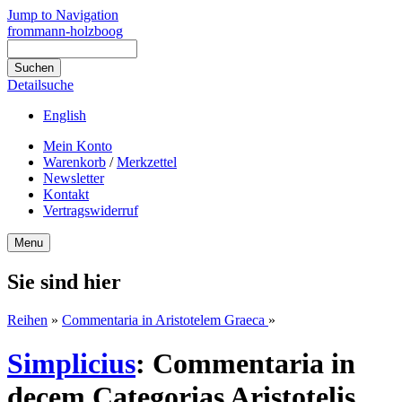
Jump to Navigation
frommann-holzboog
Detailsuche
English
Mein Konto
Warenkorb
/
Merkzettel
Newsletter
Kontakt
Vertragswiderruf
Menu
Sie sind hier
Reihen
»
Commentaria in Aristotelem Graeca
»
Simplicius
:
Commentaria in
decem Categorias Aristotelis