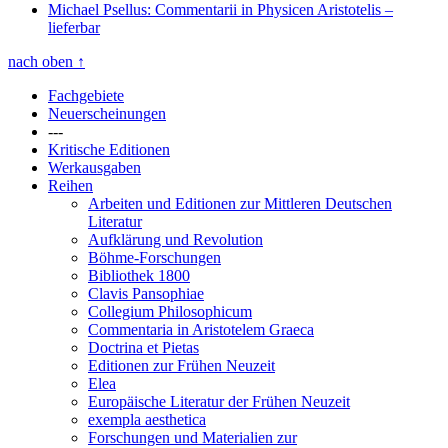
Michael Psellus: Commentarii in Physicen Aristotelis
–
lieferbar
nach oben
↑
Fachgebiete
Neuerscheinungen
---
Kritische Editionen
Werkausgaben
Reihen
Arbeiten und Editionen zur Mittleren Deutschen
Literatur
Aufklärung und Revolution
Böhme-Forschungen
Bibliothek 1800
Clavis Pansophiae
Collegium Philosophicum
Commentaria in Aristotelem Graeca
Doctrina et Pietas
Editionen zur Frühen Neuzeit
Elea
Europäische Literatur der Frühen Neuzeit
exempla aesthetica
Forschungen und Materialien zur