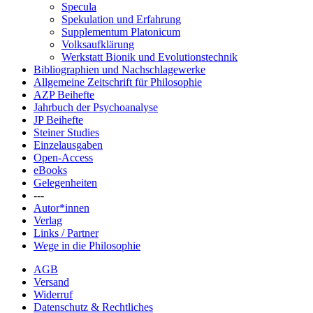
Specula
Spekulation und Erfahrung
Supplementum Platonicum
Volksaufklärung
Werkstatt Bionik und Evolutionstechnik
Bibliographien und Nachschlagewerke
Allgemeine Zeitschrift für Philosophie
AZP Beihefte
Jahrbuch der Psychoanalyse
JP Beihefte
Steiner Studies
Einzelausgaben
Open-Access
eBooks
Gelegenheiten
---
Autor*innen
Verlag
Links / Partner
Wege in die Philosophie
AGB
Versand
Widerruf
Datenschutz & Rechtliches