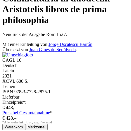
Aristotelis libros de prima
philosophia
Neudruck der Ausgabe Rom 1527.
Mit einer Einleitung von
Jorge Uscatescu Barrón
.
Übersetzt von
Juan Ginés de Sepúlveda
.
CAGL 16
Deutsch
Latein
2021
XCVI, 600 S.
Leinen
ISBN 978-3-7728-2875-1
Lieferbar
Einzelpreis*:
€ 448,–
Preis bei Gesamtabnahme
*:
€ 428,–
*Alle Preise inkl. USt., zzgl. Versand