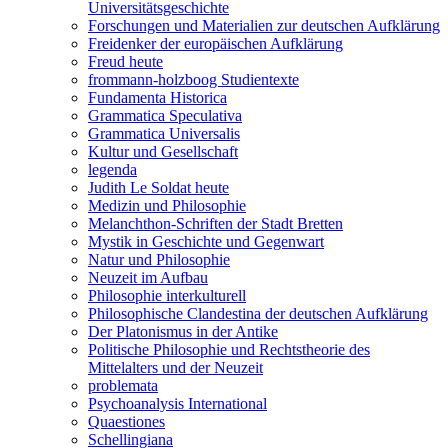
Universitätsgeschichte
Forschungen und Materialien zur deutschen Aufklärung
Freidenker der europäischen Aufklärung
Freud heute
frommann-holzboog Studientexte
Fundamenta Historica
Grammatica Speculativa
Grammatica Universalis
Kultur und Gesellschaft
legenda
Judith Le Soldat heute
Medizin und Philosophie
Melanchthon-Schriften der Stadt Bretten
Mystik in Geschichte und Gegenwart
Natur und Philosophie
Neuzeit im Aufbau
Philosophie interkulturell
Philosophische Clandestina der deutschen Aufklärung
Der Platonismus in der Antike
Politische Philosophie und Rechtstheorie des
Mittelalters und der Neuzeit
problemata
Psychoanalysis International
Quaestiones
Schellingiana