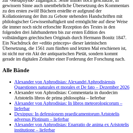
zur ›Metaphysik‹ zugänglich. Seine immer noch geschätzte, in
gewissem Sinne auch unentbehrliche Übersetzung des Kommentars
zu den ersten zwölf Büchern erstellte er aufgrund der
Kollationierung der ihm zu Gebote stehenden Handschriften mit
philologischer Gewissenhaftigkeit und ermöglichte auf diese Weise
die immer noch nicht erforschte Rezeption des Textes in den
folgenden drei Jahrhunderten bis zur ersten Edition des
vollständigen griechischen Originals durch Hermann Bonitz 1847.
Ein Nachdruck der »editio princeps« dieser lateinischen
Übersetzung, die 1561 zum fünften und letzten Mal erschienen ist,
ist nicht nur ein Akt der antiquarischen Pietät, sondern kommt
gerade im digitalen Zeitalter einer Forderung der Forschung nach.
Alle Bände
Alexander von Aphrodisias: Alexandri Aphrodisiensis
Quaestiones naturales et morales et De fato
– Dezember 2026
Alexander von Aphrodisias: Commentaria in duodecim
Aristotelis libros de prima philosophia
– lieferbar
Alexander von Aphrodisias: In libros meteorologicorum
–
lieferbar
Dexippus: In defensionem praedicamentorum Aristotelis
adversus Plotinum
– lieferbar
Alexander von Aphrodisias: Enarratio de anima ex Aristotelis
institutione
– lieferbar