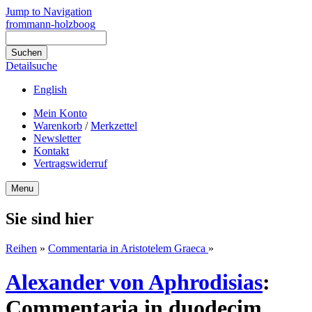
Jump to Navigation
frommann-holzboog
Detailsuche
English
Mein Konto
Warenkorb
/
Merkzettel
Newsletter
Kontakt
Vertragswiderruf
Menu
Sie sind hier
Reihen
»
Commentaria in Aristotelem Graeca
»
Alexander von Aphrodisias
:
Commentaria in duodecim