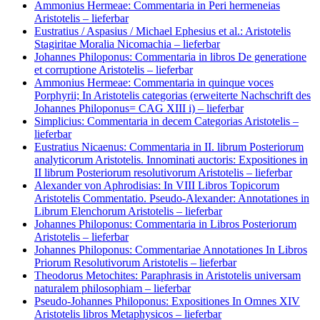
Ammonius Hermeae: Commentaria in Peri hermeneias
Aristotelis
– lieferbar
Eustratius / Aspasius / Michael Ephesius et al.: Aristotelis
Stagiritae Moralia Nicomachia
– lieferbar
Johannes Philoponus: Commentaria in libros De generatione
et corruptione Aristotelis
– lieferbar
Ammonius Hermeae: Commentaria in quinque voces
Porphyrii; In Aristotelis categorias (erweiterte Nachschrift des
Johannes Philoponus= CAG XIII i)
– lieferbar
Simplicius: Commentaria in decem Categorias Aristotelis
–
lieferbar
Eustratius Nicaenus: Commentaria in II. librum Posteriorum
analyticorum Aristotelis. Innominati auctoris: Expositiones in
II librum Posteriorum resolutivorum Aristotelis
– lieferbar
Alexander von Aphrodisias: In VIII Libros Topicorum
Aristotelis Commentatio. Pseudo-Alexander: Annotationes in
Librum Elenchorum Aristotelis
– lieferbar
Johannes Philoponus: Commentaria in Libros Posteriorum
Aristotelis
– lieferbar
Johannes Philoponus: Commentariae Annotationes In Libros
Priorum Resolutivorum Aristotelis
– lieferbar
Theodorus Metochites: Paraphrasis in Aristotelis universam
naturalem philosophiam
– lieferbar
Pseudo-Johannes Philoponus: Expositiones In Omnes XIV
Aristotelis libros Metaphysicos
– lieferbar