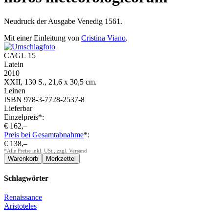
Neudruck der Ausgabe Venedig 1561.
Mit einer Einleitung von
Cristina Viano
.
CAGL 15
Latein
2010
XXII, 130 S., 21,6 x 30,5 cm.
Leinen
ISBN 978-3-7728-2537-8
Lieferbar
Einzelpreis*:
€ 162,–
Preis bei Gesamtabnahme
*:
€ 138,–
*Alle Preise inkl. USt., zzgl. Versand
Schlagwörter
Renaissance
Aristoteles