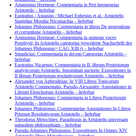
Ammonius Hermeae: Commentaria in Peri hermeneias
Aristotelis
– lieferbar
Eustratius / Aspasius / Michael Ephesius et al.: Aristotelis
Stagiritae Moralia Nicomachia
– lieferbar
Johannes Philoponus: Commentaria in libros De generatione
et corruptione Aristotelis
– lieferbar
Ammonius Hermeae: Commentaria in quinque voces
Porphyrii; In Aristotelis categorias (erweiterte Nachschrift des
Johannes Philoponus= CAG XIII i)
– lieferbar
Simplicius: Commentaria in decem Categorias Aristotelis
–
lieferbar
Eustratius Nicaenus: Commentaria in II. librum Posteriorum
analyticorum Aristotelis. Innominati auctoris: Expositiones in
II librum Posteriorum resolutivorum Aristotelis
– lieferbar
Alexander von Aphrodisias: In VIII Libros Topicorum
Aristotelis Commentatio. Pseudo-Alexander: Annotationes in
Librum Elenchorum Aristotelis
– lieferbar
Johannes Philoponus: Commentaria in Libros Posteriorum
Aristotelis
– lieferbar
Johannes Philoponus: Commentariae Annotationes In Libros
Priorum Resolutivorum Aristotelis
– lieferbar
Theodorus Metochites: Paraphrasis in Aristotelis universam
naturalem philosophiam
– lieferbar
Pseudo-Johannes Philoponus: Expositiones In Omnes XIV
Aristotelis libros Metaphysicos
– lieferbar