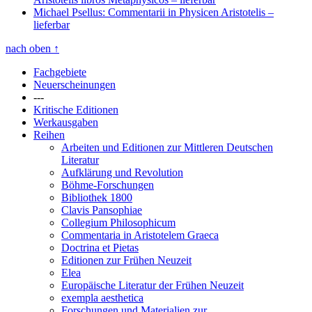
Michael Psellus: Commentarii in Physicen Aristotelis
–
lieferbar
nach oben
↑
Fachgebiete
Neuerscheinungen
---
Kritische Editionen
Werkausgaben
Reihen
Arbeiten und Editionen zur Mittleren Deutschen
Literatur
Aufklärung und Revolution
Böhme-Forschungen
Bibliothek 1800
Clavis Pansophiae
Collegium Philosophicum
Commentaria in Aristotelem Graeca
Doctrina et Pietas
Editionen zur Frühen Neuzeit
Elea
Europäische Literatur der Frühen Neuzeit
exempla aesthetica
Forschungen und Materialien zur