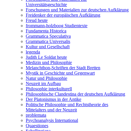
Universitätsgeschichte
Forschungen und Materialien zur deutschen Aufklärung
Freidenker der europäischen Aufklärung
Freud heute
frommann-holzboog Studientexte
Fundamenta Historica
Grammatica Speculativa
Grammatica Universalis
Kultur und Gesellschaft
legenda
Judith Le Soldat heute
Medizin und Philosophie
Melanchthon-Schriften der Stadt Bretten
Mystik in Geschichte und Gegenwart
Natur und Philosophie
Neuzeit im Aufbau
Philosophie interkulturell
Philosophische Clandestina der deutschen Aufklärung
Der Platonismus in der Antike
Politische Philosophie und Rechtstheorie des
Mittelalters und der Neuzeit
problemata
Psychoanalysis International
Quaestiones
Schellingiana