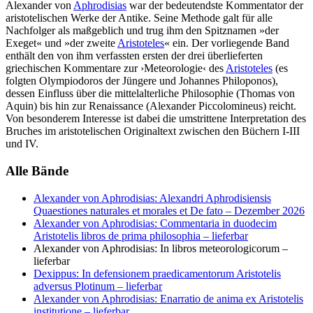
Alexander von
Aphrodisias
war der bedeutendste Kommentator der
aristotelischen Werke der Antike. Seine Methode galt für alle
Nachfolger als maßgeblich und trug ihm den Spitznamen »der
Exeget« und »der zweite
Aristoteles
« ein. Der vorliegende Band
enthält den von ihm verfassten ersten der drei überlieferten
griechischen Kommentare zur ›Meteorologie‹ des
Aristoteles
(es
folgten Olympiodoros der Jüngere und Johannes Philoponos),
dessen Einfluss über die mittelalterliche Philosophie (Thomas von
Aquin) bis hin zur Renaissance (Alexander Piccolomineus) reicht.
Von besonderem Interesse ist dabei die umstrittene Interpretation des
Bruches im aristotelischen Originaltext zwischen den Büchern I-III
und IV.
Alle Bände
Alexander von Aphrodisias: Alexandri Aphrodisiensis
Quaestiones naturales et morales et De fato
– Dezember 2026
Alexander von Aphrodisias: Commentaria in duodecim
Aristotelis libros de prima philosophia
– lieferbar
Alexander von Aphrodisias: In libros meteorologicorum
–
lieferbar
Dexippus: In defensionem praedicamentorum Aristotelis
adversus Plotinum
– lieferbar
Alexander von Aphrodisias: Enarratio de anima ex Aristotelis
institutione
– lieferbar