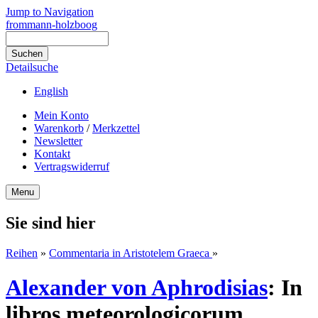
Jump to Navigation
frommann-holzboog
Detailsuche
English
Mein Konto
Warenkorb
/
Merkzettel
Newsletter
Kontakt
Vertragswiderruf
Menu
Sie sind hier
Reihen
»
Commentaria in Aristotelem Graeca
»
Alexander von Aphrodisias
:
In
libros meteorologicorum