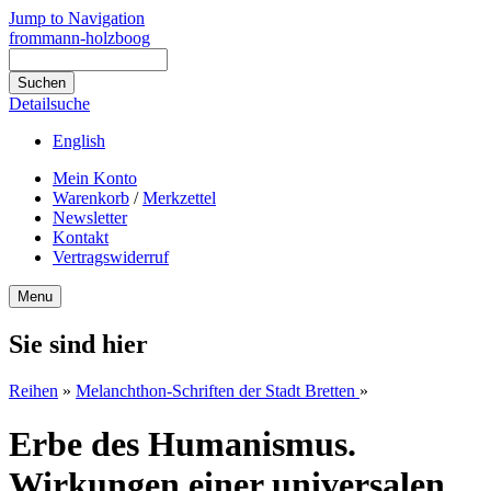
Jump to Navigation
frommann-holzboog
Detailsuche
English
Mein Konto
Warenkorb
/
Merkzettel
Newsletter
Kontakt
Vertragswiderruf
Menu
Sie sind hier
Reihen
»
Melanchthon-Schriften der Stadt Bretten
»
Erbe des Humanismus.
Wirkungen einer universalen