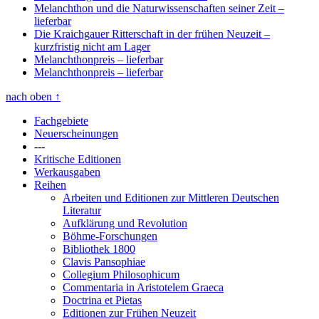
Melanchthon und die Naturwissenschaften seiner Zeit
–
lieferbar
Die Kraichgauer Ritterschaft in der frühen Neuzeit
–
kurzfristig nicht am Lager
Melanchthonpreis
– lieferbar
Melanchthonpreis
– lieferbar
nach oben
↑
Fachgebiete
Neuerscheinungen
---
Kritische Editionen
Werkausgaben
Reihen
Arbeiten und Editionen zur Mittleren Deutschen
Literatur
Aufklärung und Revolution
Böhme-Forschungen
Bibliothek 1800
Clavis Pansophiae
Collegium Philosophicum
Commentaria in Aristotelem Graeca
Doctrina et Pietas
Editionen zur Frühen Neuzeit