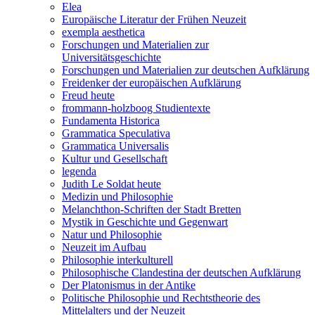
Elea
Europäische Literatur der Frühen Neuzeit
exempla aesthetica
Forschungen und Materialien zur
Universitätsgeschichte
Forschungen und Materialien zur deutschen Aufklärung
Freidenker der europäischen Aufklärung
Freud heute
frommann-holzboog Studientexte
Fundamenta Historica
Grammatica Speculativa
Grammatica Universalis
Kultur und Gesellschaft
legenda
Judith Le Soldat heute
Medizin und Philosophie
Melanchthon-Schriften der Stadt Bretten
Mystik in Geschichte und Gegenwart
Natur und Philosophie
Neuzeit im Aufbau
Philosophie interkulturell
Philosophische Clandestina der deutschen Aufklärung
Der Platonismus in der Antike
Politische Philosophie und Rechtstheorie des
Mittelalters und der Neuzeit