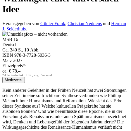
Idee
Herausgegeben von
Günter Frank
,
Christian Neddens
und
Herman
J. Selderhuis
.
MSB 16
Deutsch
Ca. 340 S., 10 Abb.
ISBN 978-3-7728-5036-3
März 2027
Einzelpreis*:
ca. € 78,–
*Alle Preise inkl. USt., zzgl. Versand
Kein anderer Gelehrter in der Frühen Neuzeit hat zwei Strömungen
seiner Zeit in eine so fruchtbare Synthese verbunden wie Philipp
Melanchthon: Humanismus und Reformation. Wie sieht das Erbe
dieser Synthese aus? Welche kulturellen Prägekräfte hat sie
ausbilden können? Und wie beeinflusste diese Epoche, die in der
Forschung als Renaissance- oder auch Späthumanismus bezeichnet
wird, Denken und Lebensgefühl der folgenden Jahrhunderte? Die
Wirkungsgeschichte des Renaissance-Humanismus verläuft nicht