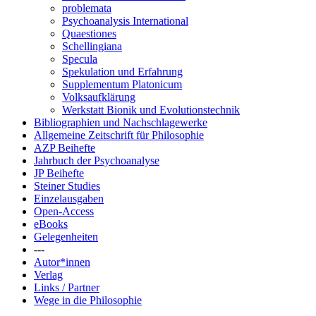
problemata
Psychoanalysis International
Quaestiones
Schellingiana
Specula
Spekulation und Erfahrung
Supplementum Platonicum
Volksaufklärung
Werkstatt Bionik und Evolutionstechnik
Bibliographien und Nachschlagewerke
Allgemeine Zeitschrift für Philosophie
AZP Beihefte
Jahrbuch der Psychoanalyse
JP Beihefte
Steiner Studies
Einzelausgaben
Open-Access
eBooks
Gelegenheiten
---
Autor*innen
Verlag
Links / Partner
Wege in die Philosophie