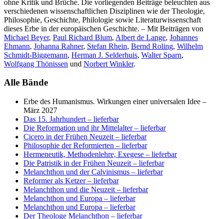
ohne Kritik und Brüche. Die vorliegenden Beiträge beleuchten aus
verschiedenen wissenschaftlichen Disziplinen wie der Theologie,
Philosophie, Geschichte, Philologie sowie Literaturwissenschaft
dieses Erbe in der europäischen Geschichte. – Mit Beiträgen von
Michael Beyer
,
Paul Richard Blum
,
Albert de Lange
,
Johannes
Ehmann
,
Johanna Rahner
,
Stefan Rhein
,
Bernd Roling
,
Wilhelm
Schmidt-Biggemann
,
Herman J. Selderhuis
,
Walter Sparn
,
Wolfgang Thönissen
und
Norbert Winkler
.
Alle Bände
Erbe des Humanismus. Wirkungen einer universalen Idee
–
März 2027
Das 15. Jahrhundert
– lieferbar
Die Reformation und ihr Mittelalter
– lieferbar
Cicero in der Frühen Neuzeit
– lieferbar
Philosophie der Reformierten
– lieferbar
Hermeneutik, Methodenlehre, Exegese
– lieferbar
Die Patristik in der Frühen Neuzeit
– lieferbar
Melanchthon und der Calvinismus
– lieferbar
Reformer als Ketzer
– lieferbar
Melanchthon und die Neuzeit
– lieferbar
Melanchthon und Europa
– lieferbar
Melanchthon und Europa
– lieferbar
Der Theologe Melanchthon
– lieferbar