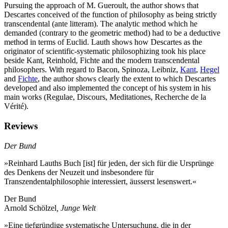
Pursuing the approach of M. Gueroult, the author shows that
Descartes conceived of the function of philosophy as being strictly
transcendental (ante litteram). The analytic method which he
demanded (contrary to the geometric method) had to be a deductive
method in terms of Euclid. Lauth shows how Descartes as the
originator of scientific-systematic philosophizing took his place
beside Kant, Reinhold, Fichte and the modern transcendental
philosophers. With regard to Bacon,
Spinoza
,
Leibniz
,
Kant
,
Hegel
and
Fichte
, the author shows clearly the extent to which Descartes
developed and also implemented the concept of his system in his
main works (Regulae, Discours, Meditationes, Recherche de la
Vérité).
Reviews
Der Bund
»Reinhard Lauths Buch [ist] für jeden, der sich für die Ursprünge
des Denkens der Neuzeit und insbesondere für
Transzendentalphilosophie interessiert, äusserst lesenswert.«
Der Bund
Arnold Schölzel
, Junge Welt
»Eine tiefgründige systematische Untersuchung, die in der