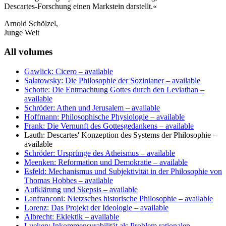
Descartes-Forschung einen Markstein darstellt.«
Arnold Schölzel,
Junge Welt
All volumes
Gawlick: Cicero
– available
Salatowsky: Die Philosophie der Sozinianer
– available
Schotte: Die Entmachtung Gottes durch den Leviathan
–
available
Schröder: Athen und Jerusalem
– available
Hoffmann: Philosophische Physiologie
– available
Frank: Die Vernunft des Gottesgedankens
– available
Lauth: Descartes' Konzeption des Systems der Philosophie
–
available
Schröder: Ursprünge des Atheismus
– available
Meenken: Reformation und Demokratie
– available
Esfeld: Mechanismus und Subjektivität in der Philosophie von
Thomas Hobbes
– available
Aufklärung und Skepsis
– available
Lanfranconi: Nietzsches historische Philosophie
– available
Lorenz: Das Projekt der Ideologie
– available
Albrecht: Eklektik
– available
Lueken: Inkommensurabilität als Problem rationalen