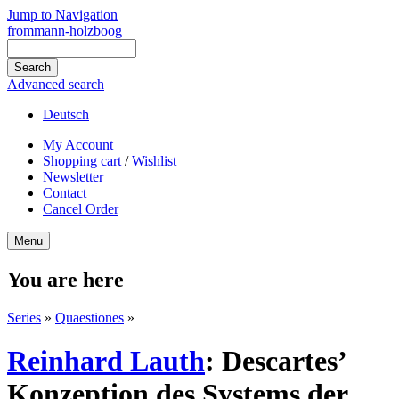
Jump to Navigation
frommann-holzboog
Advanced search
Deutsch
My Account
Shopping cart
/
Wishlist
Newsletter
Contact
Cancel Order
Menu
You are here
Series
»
Quaestiones
»
Reinhard Lauth
:
Descartes’
Konzeption des Systems der