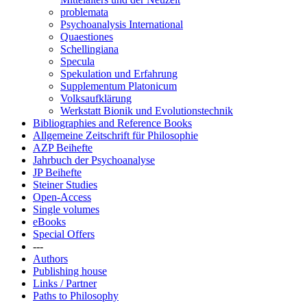
problemata
Psychoanalysis International
Quaestiones
Schellingiana
Specula
Spekulation und Erfahrung
Supplementum Platonicum
Volksaufklärung
Werkstatt Bionik und Evolutionstechnik
Bibliographies and Reference Books
Allgemeine Zeitschrift für Philosophie
AZP Beihefte
Jahrbuch der Psychoanalyse
JP Beihefte
Steiner Studies
Open-Access
Single volumes
eBooks
Special Offers
---
Authors
Publishing house
Links / Partner
Paths to Philosophy