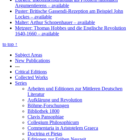
Argumentierens
– available
Puster: Britische Gassendi-Rezeption am Beispiel John
Lockes
– available
Malter: Arthur Schopenhauer
– available
Metzger: Thomas Hobbes und die Englische Revolution
1640-1660
– available
to top
↑
Subject Areas
New Publications
---
Critical Editions
Collected Works
Series
Arbeiten und Editionen zur Mittleren Deutschen
Literatur
Aufklärung und Revolution
Böhme-Forschungen
Bibliothek 1800
Clavis Pansophiae
Collegium Philosophicum
Commentaria in Aristotelem Graeca
Doctrina et Pietas
Editionen zur Frühen Neuzeit