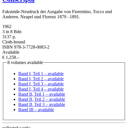
Faksimile-Neudruck der Ausgabe von Fiorentino, Tocco und
Anderen. Neapel und Florenz 1879 –1891.
1962
3 in 8 Bdn
3137 p.
Cloth-bound
ISBN 978-3-7728-0083-2
Available
€ 1,258.–
8 volumes available
Band I, Teil 1
– available
Band I, Teil 2
– available
Band I, Teil 3
– available
Band I, Teil 4
– available
Band II, Teil 1
– available
Band II, Teil 2
– available
Band II, Teil 3
– available
Band III
– available
collected works