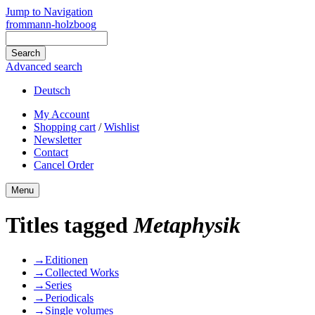
Jump to Navigation
frommann-holzboog
Advanced search
Deutsch
My Account
Shopping cart
/
Wishlist
Newsletter
Contact
Cancel Order
Menu
Titles tagged
Metaphysik
→
Editionen
→
Collected Works
→
Series
→
Periodicals
→
Single volumes