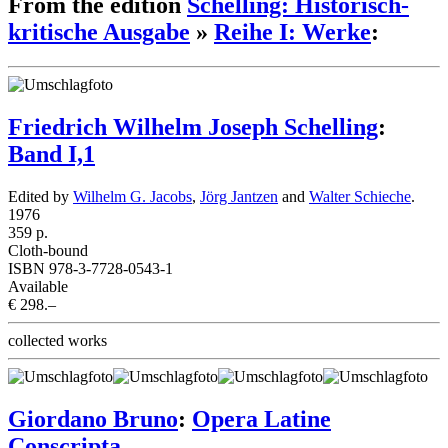
From the edition
Schelling: Historisch-
kritische Ausgabe
»
Reihe I: Werke
:
Friedrich Wilhelm Joseph Schelling
:
Band I,1
Edited by
Wilhelm G. Jacobs
,
Jörg Jantzen
and
Walter Schieche
.
1976
359 p.
Cloth-bound
ISBN 978-3-7728-0543-1
Available
€ 298.–
collected works
Giordano Bruno
:
Opera Latine
Conscripta