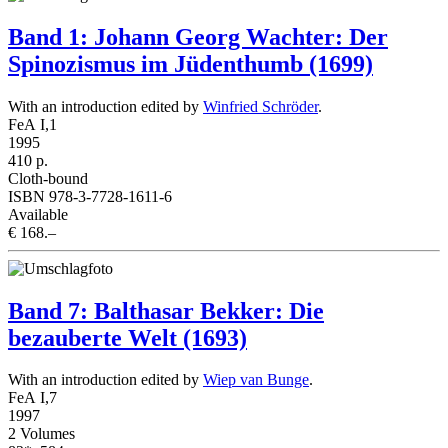
Band 1: Johann Georg Wachter: Der
Spinozismus im Jüdenthumb (1699)
With an introduction edited by
Winfried Schröder
.
FeA I,1
1995
410 p.
Cloth-bound
ISBN 978-3-7728-1611-6
Available
€ 168.–
Band 7: Balthasar Bekker: Die
bezauberte Welt (1693)
With an introduction edited by
Wiep van Bunge
.
FeA I,7
1997
2 Volumes