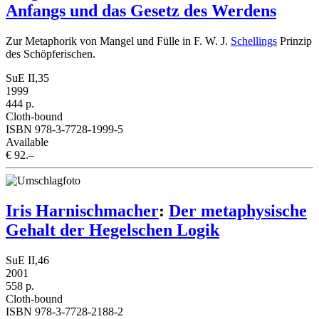
Anfangs und das Gesetz des Werdens
Zur Metaphorik von Mangel und Fülle in F. W. J.
Schellings
Prinzip
des Schöpferischen.
SuE II,35
1999
444 p.
Cloth-bound
ISBN 978-3-7728-1999-5
Available
€ 92.–
Iris Harnischmacher
:
Der metaphysische
Gehalt der Hegelschen Logik
SuE II,46
2001
558 p.
Cloth-bound
ISBN 978-3-7728-2188-2