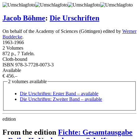
Jacob Böhme
:
Die Urschriften
On behalf of the Academy of Sciences (Göttingen) edited by
Werner
Buddecke
.
1963
-
1966
2 Volumes
872 p., 7 Tafeln.
Cloth-bound
ISBN 978-3-7728-0073-3
Available
€ 456.–
2 volumes available
Die Urschriften: Erster Band
– available
Die Urschriften: Zweiter Band
– available
edition
From the edition
Fichte: Gesamtausgabe