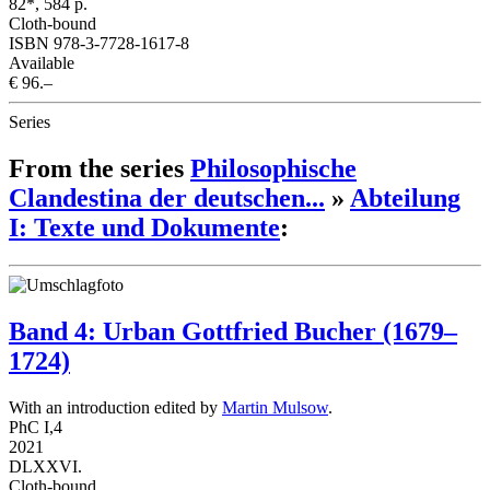
82*, 584 p.
Cloth-bound
ISBN 978-3-7728-1617-8
Available
€ 96.–
Series
From the series
Philosophische
Clandestina der deutschen...
»
Abteilung
I: Texte und Dokumente
:
Band 4: Urban Gottfried Bucher (1679–
1724)
With an introduction edited by
Martin Mulsow
.
PhC I,4
2021
DLXXVI.
Cloth-bound