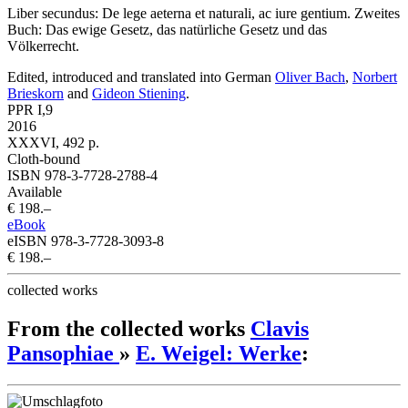
Liber secundus: De lege aeterna et naturali, ac iure gentium. Zweites
Buch: Das ewige Gesetz, das natürliche Gesetz und das
Völkerrecht.
Edited, introduced and translated into German
Oliver Bach
,
Norbert
Brieskorn
and
Gideon Stiening
.
PPR I,9
2016
XXXVI, 492 p.
Cloth-bound
ISBN 978-3-7728-2788-4
Available
€ 198.–
eBook
eISBN 978-3-7728-3093-8
€ 198.–
collected works
From the collected works
Clavis
Pansophiae
»
E. Weigel: Werke
: