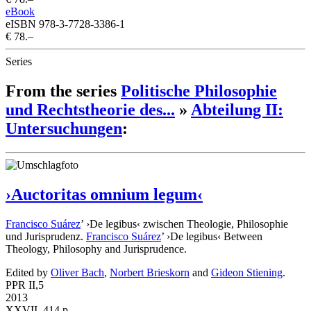
eBook
eISBN 978-3-7728-3386-1
€ 78.–
Series
From the series
Politische Philosophie
und Rechtstheorie des...
»
Abteilung II:
Untersuchungen
:
›Auctoritas omnium legum‹
Francisco Suárez
’ ›De legibus‹ zwischen Theologie, Philosophie
und Jurisprudenz.
Francisco Suárez
’ ›De legibus‹ Between
Theology, Philosophy and Jurisprudence.
Edited by
Oliver Bach
,
Norbert Brieskorn
and
Gideon Stiening
.
PPR II,5
2013
XXVII, 414 p.