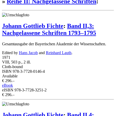
»
Reihe II: Nachgelassene Schriften
:
Johann Gottlieb Fichte
:
Band II,3:
Nachgelassene Schriften 1793–1795
Gesamtausgabe der Bayerischen Akademie der Wissenschaften.
Edited by
Hans Jacob
and
Reinhard Lauth
.
1971
VIII, 503 p., 2 ill.
Cloth-bound
ISBN 978-3-7728-0146-4
Available
€ 296.–
eBook
eISBN 978-3-7728-3251-2
€ 296.–
Johann Gottlieb Fichte
:
Band II,4: