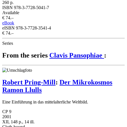
260 p.
ISBN 978-3-7728-5041-7
Available
€ 74.–
eBook
eISBN 978-3-7728-3541-4
€ 74.–
Series
From the series
Clavis Pansophiae
:
Robert Pring-Mill
:
Der Mikrokosmos
Ramon Llulls
Eine Einführung in das mittelalterliche Weltbild.
CP 9
2001
XII, 148 p., 14 ill.
Cloth-bound