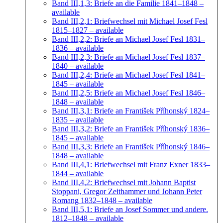
Band III,1,3: Briefe an die Familie 1841–1848
–
available
Band III,2,1: Briefwechsel mit Michael Josef Fesl
1815–1827
– available
Band III,2,2: Briefe an Michael Josef Fesl 1831–
1836
– available
Band III,2,3: Briefe an Michael Josef Fesl 1837–
1840
– available
Band III,2,4: Briefe an Michael Josef Fesl 1841–
1845
– available
Band III,2,5: Briefe an Michael Josef Fesl 1846–
1848
– available
Band III,3,1: Briefe an František Příhonský 1824–
1835
– available
Band III,3,2: Briefe an František Příhonský 1836–
1845
– available
Band III,3,3: Briefe an František Příhonský 1846–
1848
– available
Band III,4,1: Briefwechsel mit Franz Exner 1833–
1844
– available
Band III,4,2: Briefwechsel mit Johann Baptist
Stoppani, Gregor Zeithammer und Johann Peter
Romang 1832–1848
– available
Band III,5,1: Briefe an Josef Sommer und andere.
1812–1848
– available