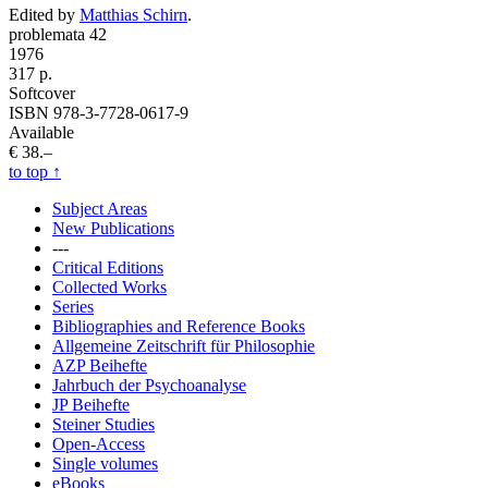
Edited by
Matthias Schirn
.
problemata 42
1976
317 p.
Softcover
ISBN 978-3-7728-0617-9
Available
€ 38.–
to top
↑
Subject Areas
New Publications
---
Critical Editions
Collected Works
Series
Bibliographies and Reference Books
Allgemeine Zeitschrift für Philosophie
AZP Beihefte
Jahrbuch der Psychoanalyse
JP Beihefte
Steiner Studies
Open-Access
Single volumes
eBooks