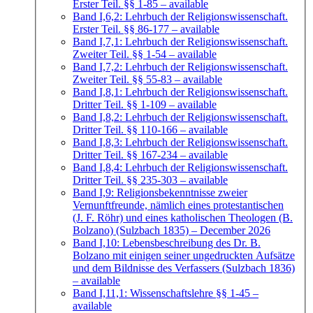
Erster Teil. §§ 1-85
– available
Band I,6,2: Lehrbuch der Religionswissenschaft.
Erster Teil. §§ 86-177
– available
Band I,7,1: Lehrbuch der Religionswissenschaft.
Zweiter Teil. §§ 1-54
– available
Band I,7,2: Lehrbuch der Religionswissenschaft.
Zweiter Teil. §§ 55-83
– available
Band I,8,1: Lehrbuch der Religionswissenschaft.
Dritter Teil. §§ 1-109
– available
Band I,8,2: Lehrbuch der Religionswissenschaft.
Dritter Teil. §§ 110-166
– available
Band I,8,3: Lehrbuch der Religionswissenschaft.
Dritter Teil. §§ 167-234
– available
Band I,8,4: Lehrbuch der Religionswissenschaft.
Dritter Teil. §§ 235-303
– available
Band I,9: Religionsbekenntnisse zweier
Vernunftfreunde, nämlich eines protestantischen
(J. F. Röhr) und eines katholischen Theologen (B.
Bolzano) (Sulzbach 1835)
– December 2026
Band I,10: Lebensbeschreibung des Dr. B.
Bolzano mit einigen seiner ungedruckten Aufsätze
und dem Bildnisse des Verfassers (Sulzbach 1836)
– available
Band I,11,1: Wissenschaftslehre §§ 1-45
–
available