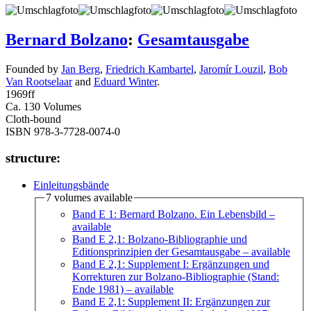
Bernard Bolzano
:
Gesamtausgabe
Founded by
Jan Berg
,
Friedrich Kambartel
,
Jaromír Louzil
,
Bob
Van Rootselaar
and
Eduard Winter
.
1969
ff
Ca. 130 Volumes
Cloth-bound
ISBN 978-3-7728-0074-0
structure:
Einleitungsbände
7 volumes available
Band E 1: Bernard Bolzano. Ein Lebensbild
–
available
Band E 2,1: Bolzano-Bibliographie und
Editionsprinzipien der Gesamtausgabe
– available
Band E 2,1: Supplement I: Ergänzungen und
Korrekturen zur Bolzano-Bibliographie (Stand:
Ende 1981)
– available
Band E 2,1: Supplement II: Ergänzungen zur