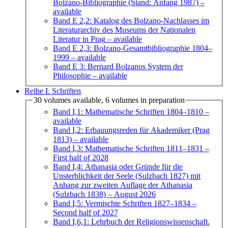
Bolzano-Bibliographie (Stand: Anfang 1987)
–
available
Band E 2,2: Katalog des Bolzano-Nachlasses im
Literaturarchiv des Museums der Nationalen
Literatur in Prag
– available
Band E 2,3: Bolzano-Gesamtbibliographie 1804–
1999
– available
Band E 3: Bernard Bolzanos System der
Philosophie
– available
Reihe I. Schriften
30 volumes available, 6 volumes in preparation
Band I,1: Mathematische Schriften 1804–1810
–
available
Band I,2: Erbauungsreden für Akademiker (Prag
1813)
– available
Band I,3: Mathematische Schriften 1811–1831
–
First half of 2028
Band I,4: Athanasia oder Gründe für die
Unsterblichkeit der Seele (Sulzbach 1827) mit
Anhang zur zweiten Auflage der Athanasia
(Sulzbach 1838)
– August 2026
Band I,5: Vermischte Schriften 1827–1834
–
Second half of 2027
Band I,6,1: Lehrbuch der Religionswissenschaft.