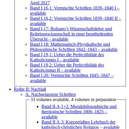
April 2027
Band I,16,1: Vermischte Schriften 1839–1840 I
–
available
Band I,16,2: Vermischte Schriften 1839–1840 II
–
available
Band I,17: Bolzano’s Wissenschaftslehre und
Religionswissenschaft in einer beurtheilenden
Übersicht
– available
Band I,18: Mathematisch-Physikalische und
Philosophische Schriften 1842–1843
– available
Band I,19,1: Ueber die Perfectibilität des
Katholicismus I
– available
Band I,19,2: Ueber die Perfectibilität des
Katholicismus II
– available
Band I,20: Vermischte Schriften 1845–1847
–
available
Reihe II: Nachlaß
A. Nachgelassene Schriften
33 volumes available, 4 volumes in preparation
Band II,A,1+2: Moralphilosophische und
theologische Schriften 1806–1825
–
available
Band II,A,3: Kurzgefaßtes Lehrbuch der
katholisch-christlichen Religion
– available