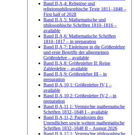
Band II,A,4: Religiöse und
religionsphilosophische Texte 1811–1848
–
First half of 2028
Band II,A,5: Mathematische und
philosophische Schriften 1810–1816
–
available
Band II,A,6: Mathematische Schriften
1810–1817
– in preparation
Band II,A,7: Einleitung in die Größenlehre
und erste Begriffe der allgemeinen
Größenlehre
– available
Band II,A,8: Größenlehre II: Reine
Zahlenlehre
– available
Band II,A,9: Größenlehre III
– in
preparation
Band II,A,10,1: Größenlehre IV,1
–
available
Band II,A,10,2: Größenlehre IV,2
– in
preparation
Band II,A,11,1: Vermischte mathematische
Schriften 1832–1848 I
– available
Band II,A,11,2: Paradoxien des
Unendlichen sowie weitere mathematische
Schriften 1832–1848 II
– August 2026
Band II,A,12,1: Vermischte philosophische