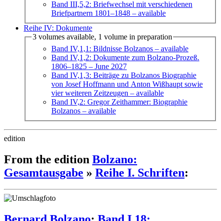
Band III,5,2: Briefwechsel mit verschiedenen
Briefpartnern 1801–1848
– available
Reihe IV: Dokumente
3 volumes available, 1 volume in preparation
Band IV,1,1: Bildnisse Bolzanos
– available
Band IV,1,2: Dokumente zum Bolzano-Prozeß.
1806–1825
– June 2027
Band IV,1,3: Beiträge zu Bolzanos Biographie
von Josef Hoffmann und Anton Wißhaupt sowie
vier weiteren Zeitzeugen
– available
Band IV,2: Gregor Zeithammer: Biographie
Bolzanos
– available
edition
From the edition
Bolzano:
Gesamtausgabe
»
Reihe I. Schriften
:
Bernard Bolzano
:
Band I,18: