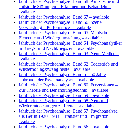
Jahrbuch der Psychoanalyse: Band 68: Autistische und
autistoide Störungen – Erkennen und Behandeln
–
available
Jahrbuch der Psychoanalyse: Band 67
– available
Jahrbuch der Psychoanalyse: Band 66: Szene –
Verwicklung – Performance
– available
Jahrbuch der Psychoanalyse: Band 65: Manische
Elemente und Wiedergutmachung
– available
Jahrbuch der Psychoanalyse: Band 64: Psychoanalytiker
in Kriegs- und Nachkriegszeit
– available
Jahrbuch der Psychoanalyse: Band 63: Neue Medien
–
available
Jahrbuch der Psychoanalyse: Band 62: Todestrieb und
Wiederholungszwang heute
– available
Jahrbuch der Psychoanalyse: Band 61: 50 Jahre
›Jahrbuch der Psychoanalyse‹
– available
Jahrbuch der Psychoanalyse: Band 60: Perversionen –
Zur Theorie und Behandlungstechnik
– available
Jahrbuch der Psychoanalyse: Band 59
– available
Jahrbuch der Psychoanalyse: Band 58: Neu- und
Wiederentdeckungen zu Freud
– available
Jahrbuch der Psychoanalyse: Band 57: Psychoanalyse
aus Berlin 1920–1933 – Transfer und Emigration
–
available
Jahrbuch der Psychoanalyse: Band 56
– available