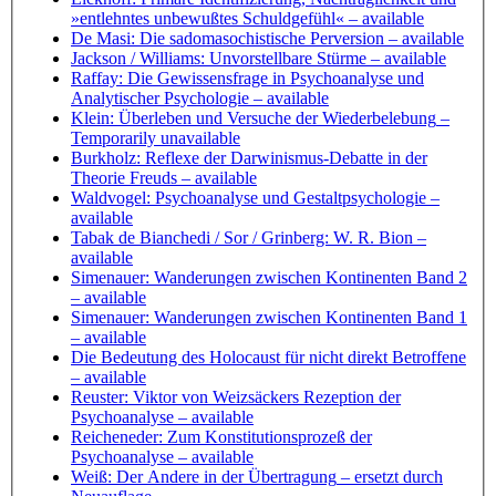
»entlehntes unbewußtes Schuldgefühl«
– available
De Masi: Die sadomasochistische Perversion
– available
Jackson / Williams: Unvorstellbare Stürme
– available
Raffay: Die Gewissensfrage in Psychoanalyse und
Analytischer Psychologie
– available
Klein: Überleben und Versuche der Wiederbelebung
–
Temporarily unavailable
Burkholz: Reflexe der Darwinismus-Debatte in der
Theorie Freuds
– available
Waldvogel: Psychoanalyse und Gestaltpsychologie
–
available
Tabak de Bianchedi / Sor / Grinberg: W. R. Bion
–
available
Simenauer: Wanderungen zwischen Kontinenten Band 2
– available
Simenauer: Wanderungen zwischen Kontinenten Band 1
– available
Die Bedeutung des Holocaust für nicht direkt Betroffene
– available
Reuster: Viktor von Weizsäckers Rezeption der
Psychoanalyse
– available
Reicheneder: Zum Konstitutionsprozeß der
Psychoanalyse
– available
Weiß: Der Andere in der Übertragung
– ersetzt durch