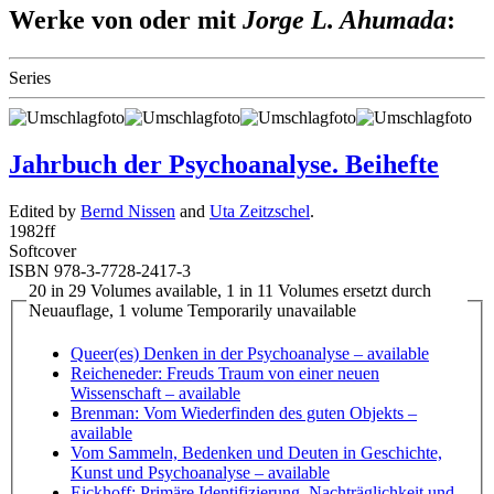
Werke von oder mit
Jorge L. Ahumada
:
Series
Jahrbuch der Psychoanalyse. Beihefte
Edited by
Bernd Nissen
and
Uta Zeitzschel
.
1982
ff
Softcover
ISBN 978-3-7728-2417-3
20 in 29 Volumes available, 1 in 11 Volumes ersetzt durch
Neuauflage, 1 volume Temporarily unavailable
Queer(es) Denken in der Psychoanalyse
– available
Reicheneder: Freuds Traum von einer neuen
Wissenschaft
– available
Brenman: Vom Wiederfinden des guten Objekts
–
available
Vom Sammeln, Bedenken und Deuten in Geschichte,
Kunst und Psychoanalyse
– available
Eickhoff: Primäre Identifizierung, Nachträglichkeit und