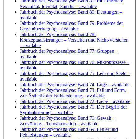
Jahrbuch der Psychoanalyse: Band 81: Im Umbruch:
Sexualität, Identität, Familie
– available
Jahrbuch der Psychoanalyse: Band 80: Deutungen
–
available
Jahrbuch der Psychoanalyse: Band 79: Probleme der
Gegenübertragung
– available
Jahrbuch der Psychoanalyse: Band 78:
Konzeptualisierungen – Verstehen und Nicht-Verstehen
– available
Jahrbuch der Psychoanalyse: Band 77: Gruppen
–
available
Jahrbuch der Psychoanalyse: Band 76: Mikroprozesse
–
available
Jahrbuch der Psychoanalyse: Band 75: Leib und Seele
–
available
Jahrbuch der Psychoanalyse: Band 74: Lüge
– available
Jahrbuch der Psychoanalyse: Band 73: Fall und Form.
Zur Ästhetik der Falldarstellung
– available
Jahrbuch der Psychoanalyse: Band 72: Liebe
– available
Jahrbuch der Psychoanalyse: Band 71: Der Begriff der
Symbolisierung
– available
Jahrbuch der Psychoanalyse: Band 70: Gewalt –
Zerstörung – Transformation
– available
Jahrbuch der Psychoanalyse: Band 69: Fehler und
Fehlleistungen
– available