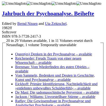
Jahrbuch der Psychoanalyse. Beihefte
Edited by
Bernd Nissen
and
Uta Zeitzschel
.
1982
ff
Softcover
ISBN 978-3-7728-2417-3
20 in 29 Volumes available, 1 in 11 Volumes ersetzt durch
Neuauflage, 1 volume Temporarily unavailable
Queer(es) Denken in der Psychoanalyse
– available
Reicheneder: Freuds Traum von einer neuen
Wissenschaft
– available
Brenman: Vom Wiederfinden des guten Objekts
–
available
Vom Sammeln, Bedenken und Deuten in Geschichte,
Kunst und Psychoanalyse
– available
Eickhoff: Primäre Identifizierung, Nachträglichkeit und
»entlehntes unbewußtes Schuldgefühl«
– available
De Masi: Die sadomasochistische Perversion
– available
Jackson / Williams: Unvorstellbare Stürme
– available
Raffay: Die Gewissensfrage in Psychoanalyse und
Analytischer Psychologie
– available