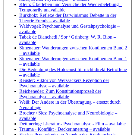
Klein: Überleben und Versuche der Wiederbelebung
–
Temporarily unavailable
Burkholz: Reflexe der Darwinismus-Debatte in der
Theorie Freuds
– available
Waldvogel: Psychoanalyse und Gestaltpsychologie
–
available
Tabak de Bianchedi / Sor / Grinberg: W. R. Bion
–
available
Simenauer: Wanderungen zwischen Kontinenten Band 2
– available
Simenauer: Wanderungen zwischen Kontinenten Band 1
– available
Die Bedeutung des Holocaust für nicht direkt Betroffene
– available
Reuster: Viktor von Weizsäckers Rezeption der
Psychoanalyse
– available
Reicheneder: Zum Konstitutionsprozeß der
Psychoanalyse
– available
Weiß: Der Andere in der Übertragung
– ersetzt durch
Neuauflage
Brocher / Sies: Psychoanalyse und Neurobiologie
–
available
Dettmering: Literatur - Psychoanalyse - Film
– available
Trauma - Konflikt - Deckerinnerung
– available
Eissler: Psychologische Aspekte des Briefwechsels