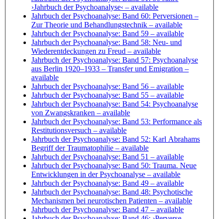
›Jahrbuch der Psychoanalyse‹
– available
Jahrbuch der Psychoanalyse: Band 60: Perversionen –
Zur Theorie und Behandlungstechnik
– available
Jahrbuch der Psychoanalyse: Band 59
– available
Jahrbuch der Psychoanalyse: Band 58: Neu- und
Wiederentdeckungen zu Freud
– available
Jahrbuch der Psychoanalyse: Band 57: Psychoanalyse
aus Berlin 1920–1933 – Transfer und Emigration
–
available
Jahrbuch der Psychoanalyse: Band 56
– available
Jahrbuch der Psychoanalyse: Band 55
– available
Jahrbuch der Psychoanalyse: Band 54: Psychoanalyse
von Zwangskranken
– available
Jahrbuch der Psychoanalyse: Band 53: Performance als
Restitutionsversuch
– available
Jahrbuch der Psychoanalyse: Band 52: Karl Abrahams
Begriff der Traumatophilie
– available
Jahrbuch der Psychoanalyse: Band 51
– available
Jahrbuch der Psychoanalyse: Band 50: Trauma. Neue
Entwicklungen in der Psychoanalyse
– available
Jahrbuch der Psychoanalyse: Band 49
– available
Jahrbuch der Psychoanalyse: Band 48: Psychotische
Mechanismen bei neurotischen Patienten
– available
Jahrbuch der Psychoanalyse: Band 47
– available
Jahrbuch der Psychoanalyse: Band 46: ›Perverse