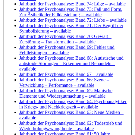
Jahrbuch der Psychoanalyse: Band 74: Lüge
– available
Jahrbuch der Psychoanalyse: Band 73: Fall und Form.
Zur Ästhetik der Falldarstellung
– available
Jahrbuch der Psychoanalyse: Band 72: Liebe
– available
Jahrbuch der Psychoanalyse: Band 71: Der Begriff der
Symbolisierung
– available
Jahrbuch der Psychoanalyse: Band 70: Gewalt –
Zerstörung – Transformation
– available
Jahrbuch der Psychoanalyse: Band 69: Fehler und
Fehlleistungen
– available
Jahrbuch der Psychoanalyse: Band 68: Autistische und
autistoide Störungen – Erkennen und Behandeln
–
available
Jahrbuch der Psychoanalyse: Band 67
– available
Jahrbuch der Psychoanalyse: Band 66: Szene –
Verwicklung – Performance
– available
Jahrbuch der Psychoanalyse: Band 65: Manische
Elemente und Wiedergutmachung
– available
Jahrbuch der Psychoanalyse: Band 64: Psychoanalytiker
in Kriegs- und Nachkriegszeit
– available
Jahrbuch der Psychoanalyse: Band 63: Neue Medien
–
available
Jahrbuch der Psychoanalyse: Band 62: Todestrieb und
Wiederholungszwang heute
– available
Jahrbuch der Psychoanalyse: Band 61: 50 Jahre