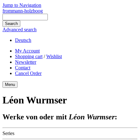
Jump to Navigation
frommann-holzboog
Advanced search
Deutsch
My Account
Shopping cart
/
Wishlist
Newsletter
Contact
Cancel Order
Menu
Léon Wurmser
Werke von oder mit
Léon Wurmser
:
Series